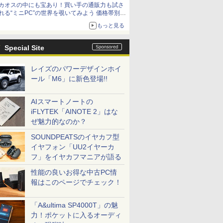
カオスの中にも宝あり！買い手の通販力も試さ
れる“ミニPC”の世界を覗いてみよう 価格帯別に
仕様や特徴を整理、11製品をピックアップ text
もっと見る
by 石川 ひさよし
Special Site
レイズのパワーデザインホイ
ール「M6」に新色登場!!
AIスマートノートの
iFLYTEK「AINOTE 2」はな
ぜ魅力的なのか？
SOUNDPEATSのイヤカフ型
イヤフォン「UU2イヤーカ
フ」をイヤカフマニアが語る
性能の良いお得な中古PC情
報はこのページでチェック！
「A&ultima SP4000T」の魅
力！ポケットに入るオーディ