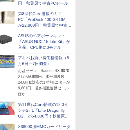
円！秋葉原で中古PCセール
第8世代Core搭載のミニ
PC「ProDesk 400 G4 DM」
が22,800円！秋葉原で中古
PCセール
ASUSのベアボーンキット
「ASUS NUC 15 Lite Kit」が
入荷、CPU別に3モデル
アキバお買い得価格情報（8
月6日～7日調査）
お盆セール、Radeon RX 9070
XTが89,800円、水平周波数
24.8kHz対応の17型モニターが
9,801円、暑さ指数連動セール
ほか
第11世代Core搭載の13.3イ
ンチ2in1「Elite Dragonfly
G2」が64,800円！秋葉原で
中古PCセール
X68000用MMCカードリーダ