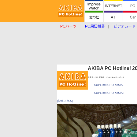
PCパーツ
PC周辺機器
ビデオカード
タブレット
おもしろグッズ
ショップ
AKIBA PC Hotline!
今週見つけた新製品：LGA1156マザーボード
SUPERMICRO X8SIA
SUPERMICRO X8SIA-F
[記事に戻る]