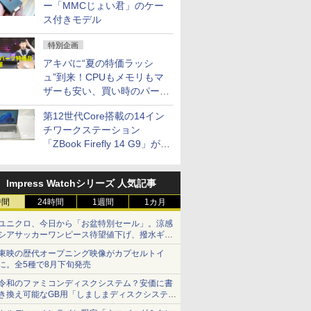
ー「MMCじょい君」のケー
ス付きモデル
特別企画
アキバに“夏の特価ラッシ
ュ”到来！CPUもメモリもマ
ザーも安い、買い時のパーツ
は？【8月7日(金)22時配信】
第12世代Core搭載の14イン
チワークステーション
「ZBook Firefly 14 G9」が
79,800円！秋葉原で中古PC
セール
Impress Watchシリーズ 人気記事
時間
24時間
1週間
1カ月
ユニクロ、今日から「お盆特別セール」。涼感
シアサッカーワンピース待望値下げ、撥水ギア
ショーツは1990円に
東映の歴代オープニング映像がカプセルトイ
に。全5種で8月下旬発売
令和のファミコンディスクシステム？安価に書
き換え可能なGB用「しましまディスクシステ
ム」