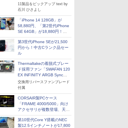
11製品をピックアップ text by
石川 ひさよし
「iPhone 14 128GB」が
58,880円、「第2世代iPhone
SE 64GB」が18,880円！中
古Bランク品セール
第3世代iPhone SEが21,500
円から！中古Cランク品セー
ル
Thermaltakeの着脱式ブレー
ド採用ファン「SWAFAN 120
EX INFINITY ARGB Sync」
に単品パッケージ
交換用リバースファンブレード
付属
CORSAIR製PCケース
「FRAME 4000/5000」向け
アクセサリが複数登場、天然
木製パネルや背面コネクタ対
第10世代Core Y搭載のNEC
応トレイなど
製12.5インチノートが17,800