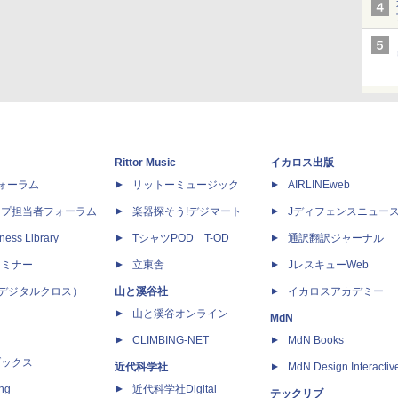
Rittor Music
イカロス出版
dフォーラム
リットーミュージック
AIRLINEweb
ップ担当者フォーラム
楽器探そう!デジマート
Jディフェンスニュー
ness Library
TシャツPOD T-OD
通訳翻訳ジャーナル
セミナー
立東舎
JレスキューWeb
 X（デジタルクロス）
山と溪谷社
イカロスアカデミー
山と溪谷オンライン
MdN
CLIMBING-NET
MdN Books
ブックス
近代科学社
MdN Design Interactiv
ing
近代科学社Digital
テックリブ