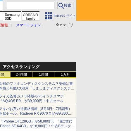
Impress サイト
全カテゴリ
原情報
スマートフォン
アクセスランキング
時間
24時間
1週間
1カ月
令和のファミコンディスクシステム？安価に書
き換え可能なGB用「しましまディスクシステ
ム」
ライカ監修カメラ搭載の6.5インチスマホ
「AQUOS R9」が39,000円！中古セール
アキバお買い得価格情報（8月6日～7日調査）
お盆セール、Radeon RX 9070 XTが89,800
円、水平周波数24.8kHz対応の17型モニターが
「iPhone 14 128GB」が58,880円、「第2世代
9,801円、暑さ指数連動セール ほか
iPhone SE 64GB」が18,880円！中古Bランク品
セール