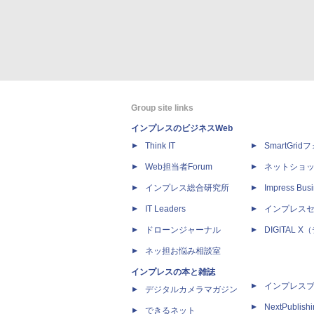
Group site links
インプレスのビジネスWeb
Think IT
SmartGri
Web担当者Forum
ネットショ
インプレス総合研究所
Impress Busi
IT Leaders
インプレス
ドローンジャーナル
DIGITAL
ネッ担お悩み相談室
インプレスの本と雑誌
インプレス
デジタルカメラマガジン
NextPublish
できるネット