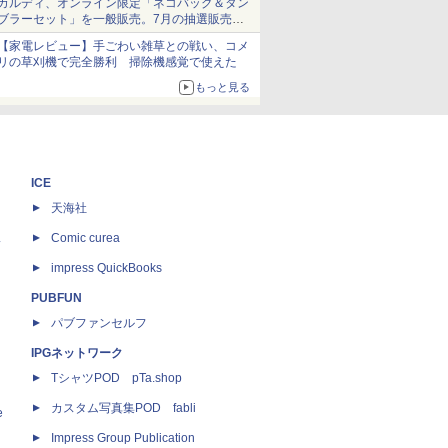
カルディ、オンライン限定「ネコバッグ＆タン
ブラーセット」を一般販売。7月の抽選販売の
当選無効分
【家電レビュー】手ごわい雑草との戦い、コメ
リの草刈機で完全勝利 掃除機感覚で使えた
もっと見る
ICE
天海社
ス
Comic curea
impress QuickBooks
PUBFUN
パブファンセルフ
IPGネットワーク
TシャツPOD pTa.shop
カスタム写真集POD fabli
e
Impress Group Publication