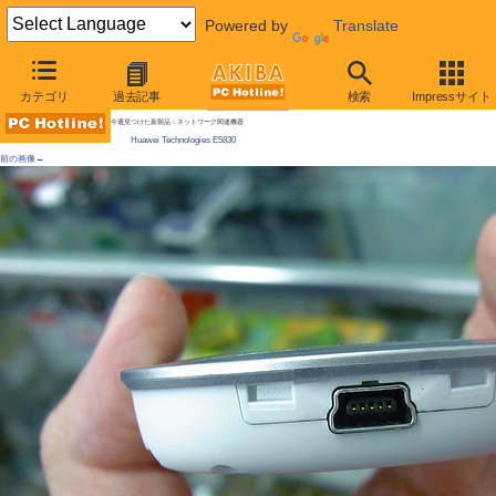
Powered by
Translate
AKIBA PC Hotline! 2010年2月27日号
カテゴリ
過去記事
検索
Impressサイト
SIM直挿しの小型ルータが販売中、海外向け
今週見つけた新製品：ネットワーク関連機器
Huawei Technologies E5830
前の画像←