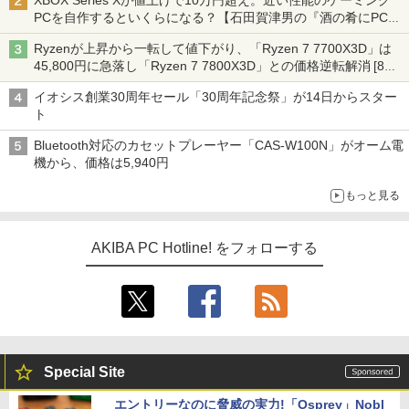
XBOX Series Xが値上げで10万円超え。近い性能のゲーミング
PCを自作するといくらになる？【石田賀津男の『酒の肴にPCゲ
ーム』】
Ryzenが上昇から一転して値下がり、「Ryzen 7 7700X3D」は
45,800円に急落し「Ryzen 7 7800X3D」との価格逆転解消 [8月
前半のCPU価格]
イオシス創業30周年セール「30周年記念祭」が14日からスター
ト
Bluetooth対応のカセットプレーヤー「CAS-W100N」がオーム電
機から、価格は5,940円
もっと見る
AKIBA PC Hotline! をフォローする
Special Site
エントリーなのに脅威の実力!「Osprey」Nobl