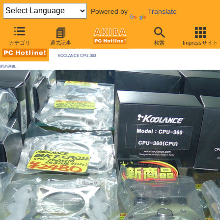
Powered by
Translate
AKIBA PC Hotline! 2010年2月27日号
カテゴリ
過去記事
検索
Impressサイト
今週見つけた新製品：ファン/冷却関連製品
KOOLANCE CPU-360
前の画像←