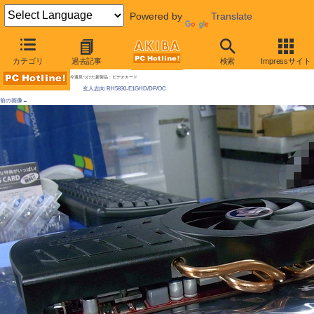
Powered by
Translate
AKIBA PC Hotline! 2010年2月27日号
カテゴリ
過去記事
検索
Impressサイト
Radeon HD 5830が発売に、58系の普及版
今週見つけた新製品：ビデオカード
玄人志向 RH5830-E1GHD/DP/OC
前の画像←