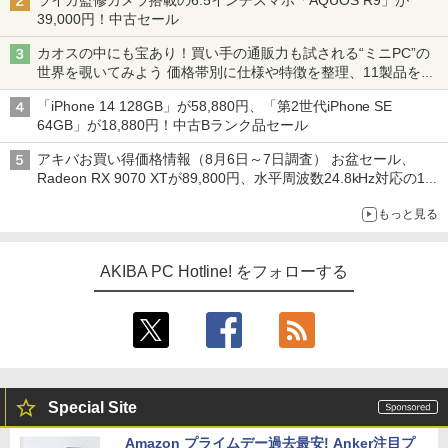
ライカ監修カメラ搭載の6.5インチスマホ「AQUOS R9」が
39,000円！中古セール
カオスの中にも宝あり！買い手の通販力も試される“ミニPC”の
世界を覗いてみよう 価格帯別に仕様や特徴を整理、11製品をピ
ックアップ text by 石川 ひさよし
「iPhone 14 128GB」が58,880円、「第2世代iPhone SE
64GB」が18,880円！中古Bランク品セール
アキバお買い得価格情報（8月6日～7日調査） お盆セール、
Radeon RX 9070 XTが89,800円、水平周波数24.8kHz対応の17
型モニターが9,801円、暑さ指数連動セール ほか
もっと見る
AKIBA PC Hotline! をフォローする
Special Site
Amazon プライムデー過去最安! Anker注目プ