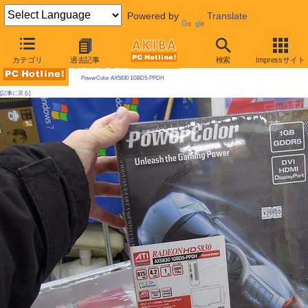
Powered by
Translate
AKIBA PC Hotline! 2010年2月27日号
カテゴリ
過去記事
検索
Impressサイト
今週見つけた新製品：ビデオカード
PowerColor AX5830 1GBD5-PPDH
[記事に戻る]