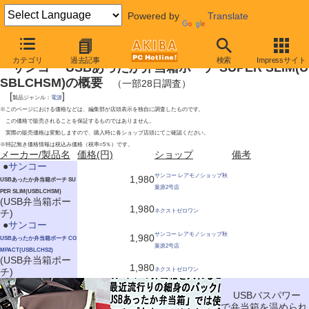
Powered by
Translate
2010年2月27日号
カテゴリ
過去記事
検索
Impressサイト
サンコー USBあったか弁当箱ポーチ SUPER SLIM(U
SBLCHSM)の概要
（一部28日調査）
[
]
製品ジャンル：
電源
※このページにおける価格などは、編集部が店頭表示を独自に調査したものです。
この価格で販売されることを保証するものではありません。
実際の販売価格は変動しますので、購入時に各ショップ店頭にてご確認ください。
※特記無き価格情報は税込み価格（税率=5％）です。
メーカー/製品名
価格(円)
ショップ
備考
|
●
サンコー
サンコー レアモノショップ秋
1,980
USBあったか弁当箱ポーチ SU
葉原2号店
PER SLIM(USBLCHSM)
(USB弁当箱ポー
1,980
チ)
ネクストゼロワン
|
●
サンコー
サンコー レアモノショップ秋
1,980
USBあったか弁当箱ポーチ CO
葉原2号店
MPACT(USBLCHS2)
(USB弁当箱ポー
1,980
チ)
ネクストゼロワン
USBバスパワー
で弁当箱を温められ