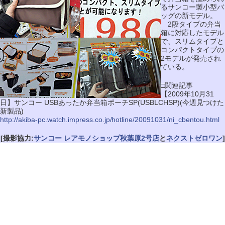
るサンコー製小型バ
ッグの新モデル。
2段タイプの弁当
箱に対応したモデル
で、スリムタイプと
コンパクトタイプの
2モデルが発売され
ている。
□関連記事
【2009年10月31
日】サンコー USBあったか弁当箱ポーチSP(USBLCHSP)(今週見つけた
新製品)
http://akiba-pc.watch.impress.co.jp/hotline/20091031/ni_cbentou.html
[撮影協力:
サンコー レアモノショップ秋葉原2号店
と
ネクストゼロワン
]