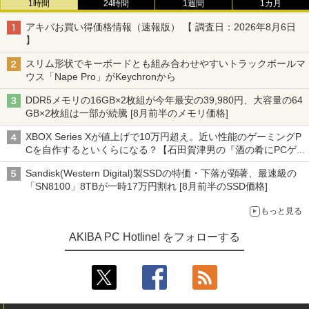
1時間
24時間
1週間
1カ月
アキバお買い得価格情報（速報版） 【 調査日：2026年8月6日
】
スリム形状でキーボードとも組み合わせやすいトラックボールマ
ウス「Nape Pro」がKeychronから
DDR5メモリの16GB×2枚組が今年最安の39,980円、大容量の64
GB×2枚組は一部が続騰 [8月前半のメモリ価格]
XBOX Series Xが値上げで10万円超え。近い性能のゲーミングP
Cを自作するといくらになる？【石田賀津男の『酒の肴にPCゲ
ーム』】
Sandisk(Western Digital)製SSDの特価・下落が顕著、最速級の
「SN8100」8TBが一時17万円割れ [8月前半のSSD価格]
もっと見る
AKIBA PC Hotline! をフォローする