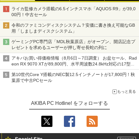
ライカ監修カメラ搭載の6.5インチスマホ「AQUOS R9」が39,0
00円！中古セール
令和のファミコンディスクシステム？安価に書き換え可能なGB
用「しましまディスクシステム」
ゲーミングPC専門店「MDL秋葉原店」がオープン、開店記念プ
レゼントを求めるユーザーが押し寄せ長蛇の列に
アキバお買い得価格情報（8月6日～7日調査） お盆セール、Rad
eon RX 9070 XTが89,800円、水平周波数24.8kHz対応の17型モ
ニターが9,801円、暑さ指数連動セール ほか
第10世代Core Y搭載のNEC製12.5インチノートが17,800円！秋
葉原で中古PCセール
もっと見る
AKIBA PC Hotline! をフォローする