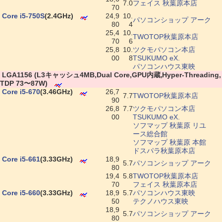
7.0
フェイス 秋葉原本店
70
|
Core i5-750S
(2.4GHz)
24,9
10.
パソコンショップ アーク
80
4
25,4
10.
TWOTOP秋葉原本店
70
6
25,8
10.
ツクモパソコン本店
00
8
TSUKUMO eX.
パソコンハウス東映
|
LGA1156 (L3キャッシュ4MB,Dual Core,GPU内蔵,Hyper-Threading,
TDP 73〜87W)
|
Core i5-670
(3.46GHz)
26,7
7.7
TWOTOP秋葉原本店
90
26,8
7.7
ツクモパソコン本店
00
TSUKUMO eX.
ソフマップ 秋葉原 リユ
ース総合館
ソフマップ 秋葉原 本館
ドスパラ秋葉原本店
|
Core i5-661
(3.33GHz)
18,9
5.7
パソコンショップ アーク
80
19,4
5.8
TWOTOP秋葉原本店
70
フェイス 秋葉原本店
|
Core i5-660
(3.33GHz)
18,9
5.7
パソコンハウス東映
50
テクノハウス東映
18,9
5.7
パソコンショップ アーク
80