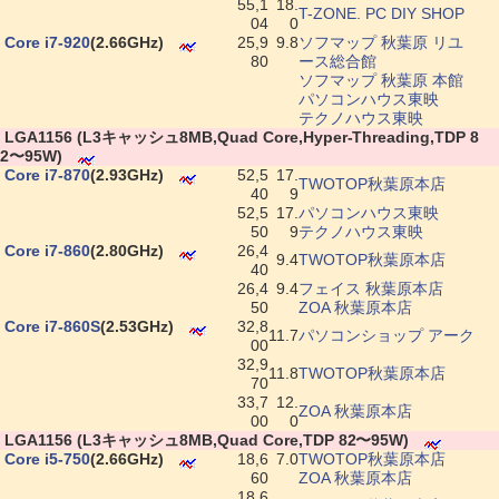
55,1
18.
T-ZONE. PC DIY SHOP
04
0
|
Core i7-920
(2.66GHz)
25,9
9.8
ソフマップ 秋葉原 リユ
80
ース総合館
ソフマップ 秋葉原 本館
パソコンハウス東映
テクノハウス東映
|
LGA1156 (L3キャッシュ8MB,Quad Core,Hyper-Threading,TDP 8
2〜95W)
|
Core i7-870
(2.93GHz)
52,5
17.
TWOTOP秋葉原本店
40
9
52,5
17.
パソコンハウス東映
50
9
テクノハウス東映
|
Core i7-860
(2.80GHz)
26,4
9.4
TWOTOP秋葉原本店
40
26,4
9.4
フェイス 秋葉原本店
50
ZOA 秋葉原本店
|
Core i7-860S
(2.53GHz)
32,8
11.7
パソコンショップ アーク
00
32,9
11.8
TWOTOP秋葉原本店
70
33,7
12.
ZOA 秋葉原本店
00
0
|
LGA1156 (L3キャッシュ8MB,Quad Core,TDP 82〜95W)
|
Core i5-750
(2.66GHz)
18,6
7.0
TWOTOP秋葉原本店
60
ZOA 秋葉原本店
18,6