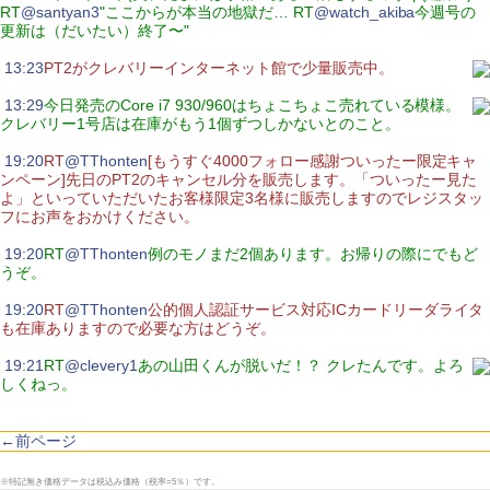
RT
@santyan3
"ここからが本当の地獄だ… RT
@watch_akiba
今週号の
更新は（だいたい）終了〜"
|
13:23
PT2がクレバリーインターネット館で少量販売中。
|
13:29
今日発売のCore i7 930/960はちょこちょこ売れている模様。
クレバリー1号店は在庫がもう1個ずつしかないとのこと。
|
19:20
RT
@TThonten
[もうすぐ4000フォロー感謝ついったー限定キャ
ンペーン]先日のPT2のキャンセル分を販売します。「ついったー見た
よ」といっていただいたお客様限定3名様に販売しますのでレジスタッ
フにお声をおかけください。
|
19:20
RT
@TThonten
例のモノまだ2個あります。お帰りの際にでもど
うぞ。
|
19:20
RT
@TThonten
公的個人認証サービス対応ICカードリーダライタ
も在庫ありますので必要な方はどうぞ。
|
19:21
RT
@clevery1
あの山田くんが脱いだ！？ クレたんです。よろ
しくねっ。
←前ページ
※特記無き価格データは税込み価格（税率=5％）です。