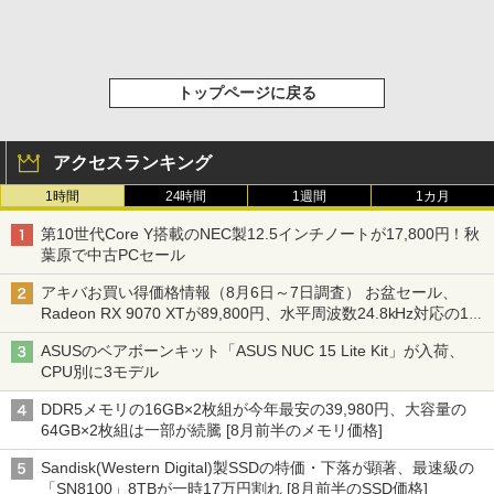
トップページに戻る
アクセスランキング
1時間
24時間
1週間
1カ月
第10世代Core Y搭載のNEC製12.5インチノートが17,800円！秋
葉原で中古PCセール
アキバお買い得価格情報（8月6日～7日調査） お盆セール、
Radeon RX 9070 XTが89,800円、水平周波数24.8kHz対応の17
型モニターが9,801円、暑さ指数連動セール ほか
ASUSのベアボーンキット「ASUS NUC 15 Lite Kit」が入荷、
CPU別に3モデル
DDR5メモリの16GB×2枚組が今年最安の39,980円、大容量の
64GB×2枚組は一部が続騰 [8月前半のメモリ価格]
Sandisk(Western Digital)製SSDの特価・下落が顕著、最速級の
「SN8100」8TBが一時17万円割れ [8月前半のSSD価格]