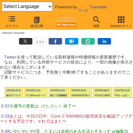
Powered by
Translate
【 2010年2月27日号 】
カテゴリ
過去記事
検索
Impressサイト
AKIBA PC Hotline! Twitter更新履歴
（2010/2/22〜2010/2/28）
リスト
Twitter
を使って配信している取材速報や特価情報の更新履歴です。
なお、利用している外部サービスの状況により、一部の画像が表示さ
れない場合もございます。
試験サービスにつき、予告無く中断/終了することがありますのでご
了承ください。
2月22日(月)分
2月23日(火)分
2月24日(水)分
2月25日(木)分
2月26日(金)分
2月27日(土)分
毎日デフラグ
デコiPhoneケース
路上で五輪観戦
HDDBOOST有り
FF13が1,980円
PT2いっぱい
|
0:32
今週号の更新は（だいたい）終了〜
|
0:33
あとは、今日の日中、Core i7-930/960の販売状況を確認/アップデ
ートする予定です。それではまた〜
|
0:48
いやいやいや(笑、たまには余裕のある生活もするっす:p(編集S)