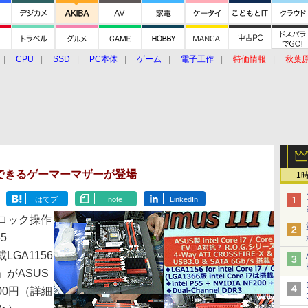
CPU
SSD
PC本体
ゲーム
電子工作
特価情報
秋葉
グルメ
イベント
価格動向
できるゲーマーマザーが登場
1
はてブ
note
LinkedIn
ロック操作
5
載LGA1156
e」がASUS
00円（詳細