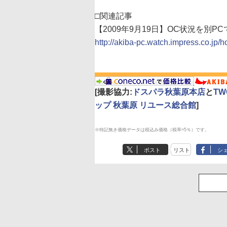
□関連記事
【2009年9月19日】OC状況を別P
http://akiba-pc.watch.impress.co.jp/
[撮影協力:
ドスパラ秋葉原本店
と
TW
ップ 秋葉原 リユース総合館
]
※特記無き価格データは税込み価格（税率=5％）です。
ポスト
リスト
シ