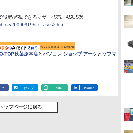
Cで設定/監視できるマザー発売、ASUS製
hotline/20090919/etc_asus2.html
ASUS Maximus III Extreme
O-TOP秋葉原本店
と
パソコン ショップ アーク
と
ソフマ
ェア
はてブ
note
LinkedIn
トップページに戻る