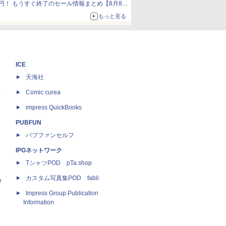
円！ もうすぐ終了のセール情報まとめ【8月8日
更新】
もっと見る
ニンテンドーeショップでは「大神 絶景版」が
67%オフで990円
ICE
天海社
ス
Comic curea
impress QuickBooks
PUBFUN
パブファンセルフ
IPGネットワーク
TシャツPOD pTa.shop
カスタム写真集POD fabli
e
Impress Group Publication
Information