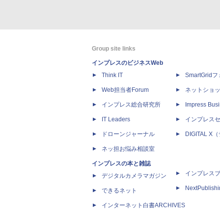
Group site links
インプレスのビジネスWeb
Think IT
SmartGri
Web担当者Forum
ネットショ
インプレス総合研究所
Impress Busi
IT Leaders
インプレス
ドローンジャーナル
DIGITAL
ネッ担お悩み相談室
インプレスの本と雑誌
インプレス
デジタルカメラマガジン
NextPublish
できるネット
インターネット白書ARCHIVES