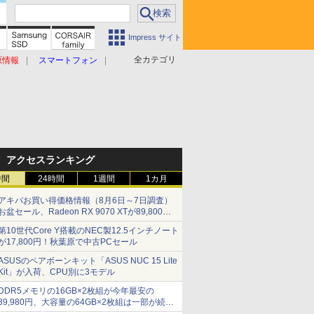
Impress サイト
全カテゴリ
原情報
スマートフォン
アクセスランキング
時間
24時間
1週間
1カ月
アキバお買い得価格情報（8月6日～7日調査）
お盆セール、Radeon RX 9070 XTが89,800
円、水平周波数24.8kHz対応の17型モニターが
第10世代Core Y搭載のNEC製12.5インチノート
9,801円、暑さ指数連動セール ほか
が17,800円！秋葉原で中古PCセール
ASUSのベアボーンキット「ASUS NUC 15 Lite
Kit」が入荷、CPU別に3モデル
DDR5メモリの16GB×2枚組が今年最安の
39,980円、大容量の64GB×2枚組は一部が続騰
[8月前半のメモリ価格]