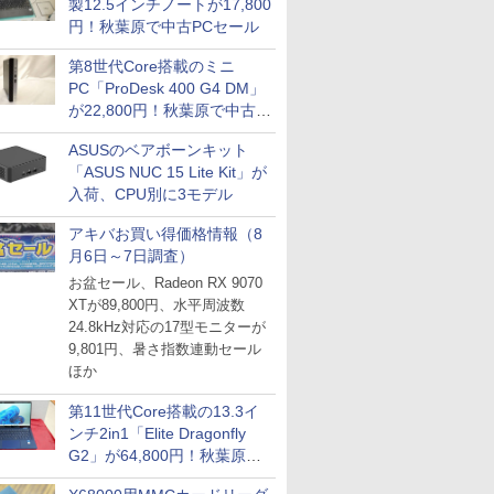
製12.5インチノートが17,800
円！秋葉原で中古PCセール
第8世代Core搭載のミニ
PC「ProDesk 400 G4 DM」
が22,800円！秋葉原で中古
PCセール
ASUSのベアボーンキット
「ASUS NUC 15 Lite Kit」が
入荷、CPU別に3モデル
アキバお買い得価格情報（8
月6日～7日調査）
お盆セール、Radeon RX 9070
XTが89,800円、水平周波数
24.8kHz対応の17型モニターが
9,801円、暑さ指数連動セール
ほか
第11世代Core搭載の13.3イ
ンチ2in1「Elite Dragonfly
G2」が64,800円！秋葉原で
中古PCセール