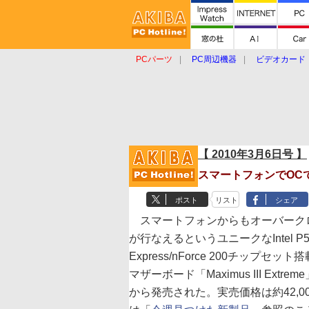
PCパーツ
PC周辺機器
ビデオカード
タブレット
おもしろグッズ
ショップ
【 2010年3月6日号 】
スマートフォンでOC
ポスト
リスト
シェア
スマートフォンからもオーバーク
が行なえるというユニークなIntel P5
Express/nForce 200チップセット搭
マザーボード「Maximus III Extrem
から発売された。実売価格は約42,0