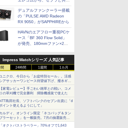
エレコムから、ゼブラと共同
開発
デュアルファンクーラー搭載
の「PULSE AMD Radeon
RX 9050」がSAPPHIREから
HAVNのエアフロー重視PCケ
ース「BF 360 Flow Solid」
が発売、180mmファン×2搭
載
Impress Watchシリーズ 人気記事
時間
24時間
1週間
1カ月
ユニクロ、今日から「お盆特別セール」。涼感
シアサッカーワンピース待望値下げ、撥水ギア
ショーツは1990円に
【家電レビュー】手ごわい雑草との戦い、コメ
リの草刈機で完全勝利 掃除機感覚で使えた
NTT島田社長、ソフトバンクのセブン出資に「d
ポイント使えるようにして」
カルディ、オンライン限定「ネコバッグ＆タン
ブラーセット」を一般販売。7月の抽選販売の
当選無効分
「オクトパストラベラー」70%オフで1,643