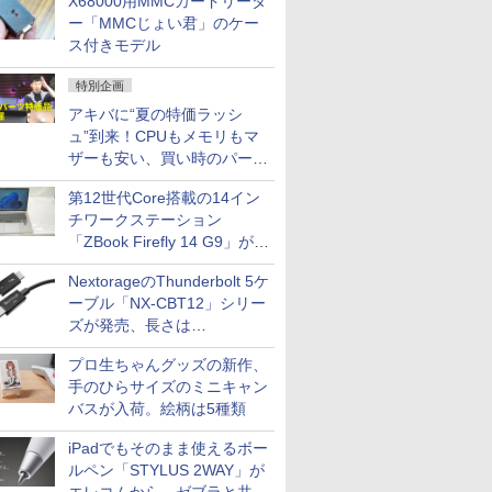
X68000用MMCカードリーダ
ー「MMCじょい君」のケー
ス付きモデル
特別企画
アキバに“夏の特価ラッシ
ュ”到来！CPUもメモリもマ
ザーも安い、買い時のパーツ
は？【8月7日(金)22時配信】
第12世代Core搭載の14イン
チワークステーション
「ZBook Firefly 14 G9」が
79,800円！秋葉原で中古PC
NextorageのThunderbolt 5ケ
セール
ーブル「NX-CBT12」シリー
ズが発売、長さは
30cm/50cm/1mの3種類
プロ生ちゃんグッズの新作、
手のひらサイズのミニキャン
バスが入荷。絵柄は5種類
iPadでもそのまま使えるボー
ルペン「STYLUS 2WAY」が