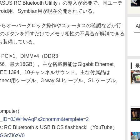
US RC Bluetooth Utility」の導入が必要で、同ユーテ
ndroid用、Symbian用が現在公開されている。
からオーバークロック操作やステータスの確認などが行
A
基板上のボタンを押すだけでメモリ相性の不具合が解消できる
能も装備している。
、PCI×1、DIMM×4（DDR3
33/1066、最大16GB）。主な搭載機能はGigabit Ethernet、
最
3.0、IEEE 1394、10チャンネルサウンド。主な付属品は
onnect用ケーブル、3-way SLIケーブル、SLIケーブル、
Computer）
x?P_ID=0JWHwAqPs2cnormm&templete=2
es: RC Bluetooth & USB BIOS flashback!（YouTube）
GGGrZl6zV0