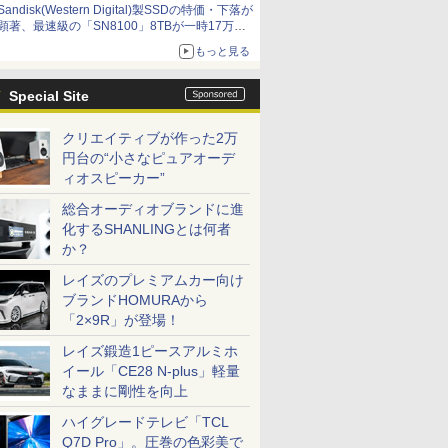
Sandisk(Western Digital)製SSDの特価・下落が
顕著、最速級の「SN8100」8TBが一時17万円
割れ [8月前半のSSD価格]
もっと見る
Special Site
クリエイティブが作った2万
円台の“小さなピュアオーデ
ィオスピーカー”
総合オーディオブランドに進
化するSHANLINGとは何者
か？
レイズのプレミアムカー向け
ブランドHOMURAから
「2×9R」が登場！
レイズ鍛造1ピースアルミホ
イール「CE28 N-plus」軽量
なままに剛性を向上
ハイグレードテレビ「TCL
Q7D Pro」。圧巻の色彩美で