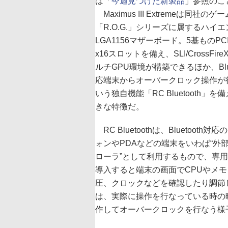
は「
今週見つけた新製品
」参照のこ
Maximus III Extremeは同社の
「R.O.G.」シリーズに属するハイ
LGA1156マザーボード。5基ものPCI E
x16スロットを備え、SLI/CrossFir
ルチGPU環境が構築できるほか、Blue
応端末からオーバークロック操作が
いう独自機能「RC Bluetooth」
きな特徴だ。
RC Bluetoothは、Bluetooth
ォンやPDAなどの端末をいわば“外
ローラ”として利用するもので、専
導入すると端末の画面でCPUやメ
圧、クロックなどを確認したり調節し
は、実際に操作を行なっている時の
作してオーバークロックを行なう様