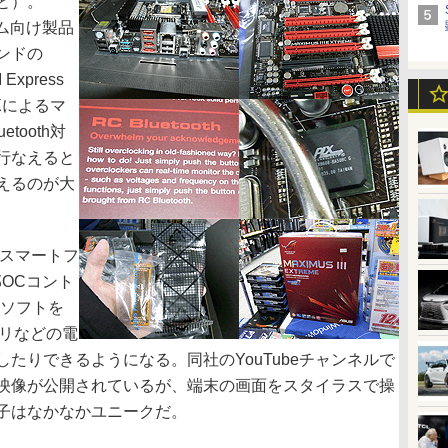
と）。
ゲーム向け製品
エンドの
xpress
eXによるマ
tooth対
行なえると
を備えるのが大
対応のスマートフ
部OCコント
用ソフトを
モリなどの電
たりできるようになる。同社のYouTubeチャンネルで
映像が公開されているが、端末の画面をスタイラスで操
子はなかなかユニークだ。