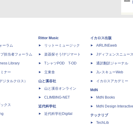
Rittor Music
イカロス出版
dフォーラム
リットーミュージック
AIRLINEweb
ップ担当者フォーラム
楽器探そう!デジマート
Jディフェンスニュー
ness Library
TシャツPOD T-OD
通訳翻訳ジャーナル
セミナー
立東舎
JレスキューWeb
 X（デジタルクロス）
山と溪谷社
イカロスアカデミー
山と溪谷オンライン
MdN
CLIMBING-NET
MdN Books
ブックス
近代科学社
MdN Design Interactiv
ing
近代科学社Digital
テックリブ
TechLib