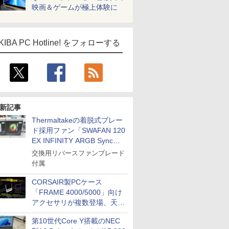
映画＆ゲームが極上体験に
KIBA PC Hotline! をフォローする
新記事
Thermaltakeの着脱式ブレー
ド採用ファン「SWAFAN 120
EX INFINITY ARGB Sync」
に単品パッケージ
交換用リバースファンブレード
付属
CORSAIR製PCケース
「FRAME 4000/5000」向け
アクセサリが複数登場、天然
木製パネルや背面コネクタ対
第10世代Core Y搭載のNEC
応トレイなど