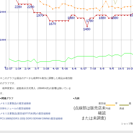
※このグラフは過去のデータも税率5％相当に調整した税込み相当額
のグラフです。
税率変更や、総額表示方式導入（2004年4月)の影響は除いていま
す。
●関連グラフ
●凡例
メモリ主要製品の最安値推移
最安値
平
最
(点線部は販売店未
1GBモジュールの最安値推移
均値
高値
確認
メモリ主要製品(最安値5千円未満)の最安値推移
または未調査)
PC3-10600(DDR3-1333) DDR3 SDRAM DIMMの最安値推移
ショップ数