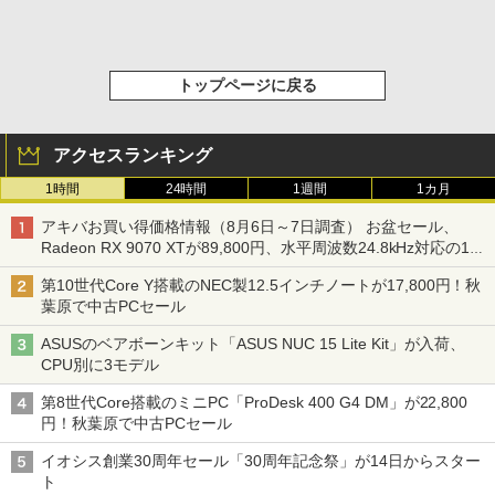
トップページに戻る
アクセスランキング
1時間
24時間
1週間
1カ月
アキバお買い得価格情報（8月6日～7日調査） お盆セール、
Radeon RX 9070 XTが89,800円、水平周波数24.8kHz対応の17
型モニターが9,801円、暑さ指数連動セール ほか
第10世代Core Y搭載のNEC製12.5インチノートが17,800円！秋
葉原で中古PCセール
ASUSのベアボーンキット「ASUS NUC 15 Lite Kit」が入荷、
CPU別に3モデル
第8世代Core搭載のミニPC「ProDesk 400 G4 DM」が22,800
円！秋葉原で中古PCセール
イオシス創業30周年セール「30周年記念祭」が14日からスター
ト