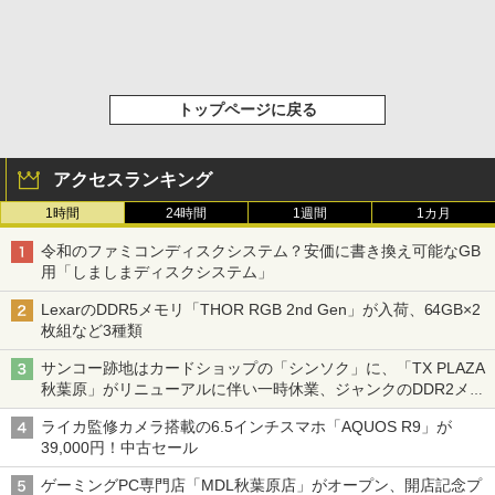
トップページに戻る
アクセスランキング
1時間
24時間
1週間
1カ月
令和のファミコンディスクシステム？安価に書き換え可能なGB
用「しましまディスクシステム」
LexarのDDR5メモリ「THOR RGB 2nd Gen」が入荷、64GB×2
枚組など3種類
サンコー跡地はカードショップの「シンソク」に、「TX PLAZA
秋葉原」がリニューアルに伴い一時休業、ジャンクのDDR2メモ
リが100円で販売など～ 最近の秋葉原 ～
ライカ監修カメラ搭載の6.5インチスマホ「AQUOS R9」が
39,000円！中古セール
ゲーミングPC専門店「MDL秋葉原店」がオープン、開店記念プ