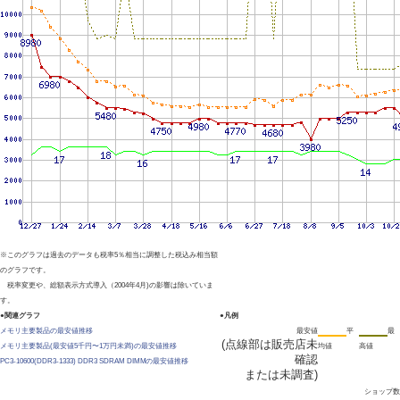
※このグラフは過去のデータも税率5％相当に調整した税込み相当額
のグラフです。
税率変更や、総額表示方式導入（2004年4月)の影響は除いていま
す。
●関連グラフ
●凡例
メモリ主要製品の最安値推移
最安値
平
最
(点線部は販売店未
メモリ主要製品(最安値5千円〜1万円未満)の最安値推移
均値
高値
確認
PC3-10600(DDR3-1333) DDR3 SDRAM DIMMの最安値推移
または未調査)
ショップ数