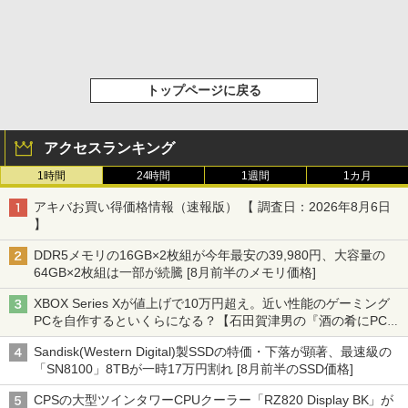
トップページに戻る
アクセスランキング
1時間
24時間
1週間
1カ月
アキバお買い得価格情報（速報版） 【 調査日：2026年8月6日
】
DDR5メモリの16GB×2枚組が今年最安の39,980円、大容量の
64GB×2枚組は一部が続騰 [8月前半のメモリ価格]
XBOX Series Xが値上げで10万円超え。近い性能のゲーミング
PCを自作するといくらになる？【石田賀津男の『酒の肴にPCゲ
ーム』】
Sandisk(Western Digital)製SSDの特価・下落が顕著、最速級の
「SN8100」8TBが一時17万円割れ [8月前半のSSD価格]
CPSの大型ツインタワーCPUクーラー「RZ820 Display BK」が