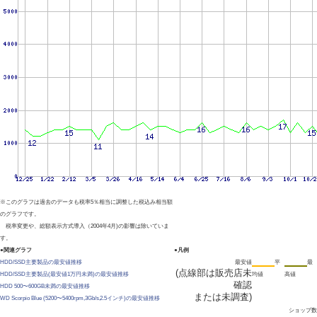
※このグラフは過去のデータも税率5％相当に調整した税込み相当額
のグラフです。
税率変更や、総額表示方式導入（2004年4月)の影響は除いていま
す。
●関連グラフ
●凡例
HDD/SSD主要製品の最安値推移
最安値
平
最
(点線部は販売店未
HDD/SSD主要製品(最安値1万円未満)の最安値推移
均値
高値
確認
HDD 500〜600GB未満の最安値推移
または未調査)
WD Scorpio Blue (5200〜5400rpm,3Gb/s,2.5インチ)の最安値推移
ショップ数