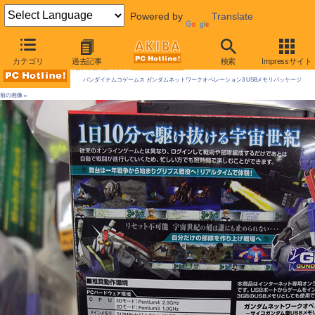
Powered by
Translate
AKIBA PC Hotline! 2010年3月6日号
カテゴリ
過去記事
検索
Impressサイト
今週見つけた新製品：ソフト
バンダイナムコゲームス ガンダムネットワークオペレーション3 USBメモリパッケージ
前の画像←