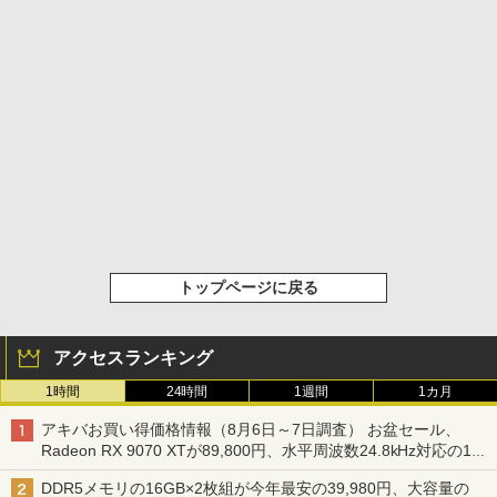
トップページに戻る
アクセスランキング
1時間
24時間
1週間
1カ月
アキバお買い得価格情報（8月6日～7日調査） お盆セール、
Radeon RX 9070 XTが89,800円、水平周波数24.8kHz対応の17
型モニターが9,801円、暑さ指数連動セール ほか
DDR5メモリの16GB×2枚組が今年最安の39,980円、大容量の