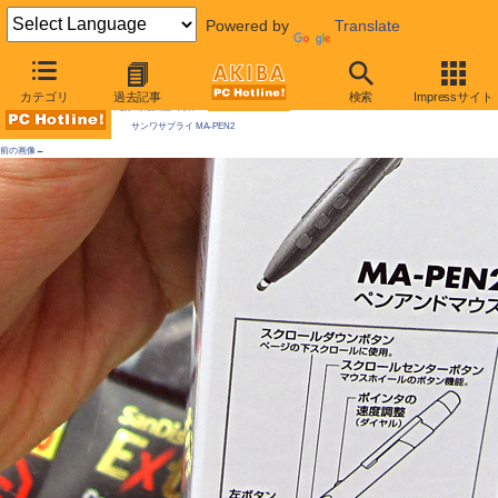
Powered by
Translate
AKIBA PC Hotline! 2010年3月6日号
カテゴリ
過去記事
検索
Impressサイト
今週見つけた新製品：入力デバイス
サンワサプライ MA-PEN2
前の画像←