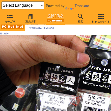
Powered by
Translate
AKIBA PC Hotline! 2010年3月6日号
カテゴリ
過去記事
検索
Impressサイト
今週見つけた新製品：ディスプレイ関連
TFTEC JAPAN HDMI-LU/LD
前の画像←