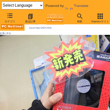
Powered by
Translate
AKIBA PC Hotline! 2010年3月6日号
カテゴリ
過去記事
検索
Impressサイト
今週見つけた新製品：ファン/冷却関連製品
Zaward Vapor120(ZCJ013)
[記事に戻る]