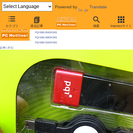
Powered by
Translate
AKIBA PC Hotline! 2010年3月6日号
カテゴリ
過去記事
検索
Impressサイト
今週見つけた新製品：モバイル機器/関連製品
PQI 6360-004GR1001
PQI 6360-008GR1001
PQI 6360-016GR1001
[記事に戻る]