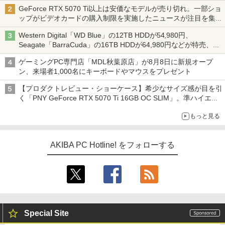
GeForce RTX 5070 Ti以上は安価なモデルが売り切れ。一部ショ
ップがビデオカードの購入制限を実施したニュースが注目を集め
る AKIBA PC Hotline! 先週のアクセスランキング 26年7月27日～
Western Digital「WD Blue」の12TB HDDが54,980円、
26年8月3日
Seagate「BarraCuda」の16TB HDDが64,980円などが特売、
NAS・ビジネス向けは上昇傾向 [8月前半のHDD価格]
ゲーミングPC専門店「MDL秋葉原店」が8月8日に新規オープ
ン、来場者1,000名にキーボードやマウスをプレゼント
【プロダクトレビュー・ショーケース】希少なサイズ感が目を引
く「PNY GeForce RTX 5070 Ti 16GB OC SLIM」。準ハイエン
ドでも2スロット厚で長さ30cm切り！スリムボディでもパフォ
もっと見る
ーマンスと冷却は万全 text by 内田 泰仁
AKIBA PC Hotline! をフォローする
Special Site