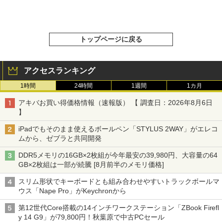
トップページに戻る
アクセスランキング
1時間
24時間
1週間
1カ月
アキバお買い得価格情報（速報版） 【 調査日：2026年8月6日
】
iPadでもそのまま使えるボールペン「STYLUS 2WAY」がエレコ
ムから、ゼブラと共同開発
DDR5メモリの16GB×2枚組が今年最安の39,980円、大容量の64
GB×2枚組は一部が続騰 [8月前半のメモリ価格]
スリム形状でキーボードとも組み合わせやすいトラックボールマ
ウス「Nape Pro」がKeychronから
第12世代Core搭載の14インチワークステーション「ZBook Firefl
y 14 G9」が79,800円！秋葉原で中古PCセール