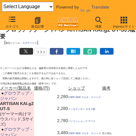
Powered by
Translate
2010年3月6日号
カテゴリ
過去記事
検索
Impressサイト
グロウアップ・ジャパン ARTISAN KAI.g2 UT-Sの概
要
[
]
製品ジャンル：
入力デバイス
リスト
※このページにおける価格などは、編集部が店頭表示を独自に調査したものです。
この価格で販売されることを保証するものではありません。
実際の販売価格は変動しますので、購入時に各ショップ店頭にてご確認ください。
※特記無き価格情報は税込み価格（税率=5％）です。
メーカー/製品名
価格(円)
ショップ
備考
|
●
グロウアップ・
2,280
ジャパン
USER SIDE マルチ・スペース
ARTISAN KAI.g2
2,280
UT-S
メッセサンオー カオス館
(ゲーマー向けマ
ウスパッド,Sサイ
2,780
パソコンショップ アーク
ズ)
|
●
グロウアップ・
3,480
ジャパン
USER SIDE マルチ・スペース
売り切れ