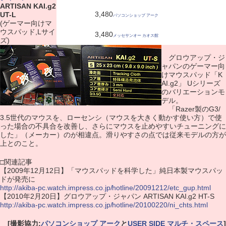
ARTISAN KAI.g2
3,480
UT-L
パソコンショップ アーク
(ゲーマー向けマ
ウスパッド,Lサイ
3,480
メッセサンオー カオス館
ズ)
グロウアップ・ジ
ャパンのゲーマー向
けマウスパッド「K
AI.g2」 Uシリーズ
のバリエーションモ
デル。
「Razer製のG3/
3.5世代のマウスを、ローセンシ（マウスを大きく動かす使い方）で使
った場合の不具合を改善し、さらにマウスを止めやすいチューニングに
した」（メーカー）のが相違点。滑りやすさの点では従来モデルの方が
上とのこと。
□関連記事
【2009年12月12日】「マウスパッドを科学した」純日本製マウスパッ
ドが発売に
http://akiba-pc.watch.impress.co.jp/hotline/20091212/etc_gup.html
【2010年2月20日】グロウアップ・ジャパン ARTISAN KAI.g2 HT-S
http://akiba-pc.watch.impress.co.jp/hotline/20100220/ni_chts.html
[撮影協力:
パソコンショップ アーク
と
USER SIDE マルチ・スペース
]