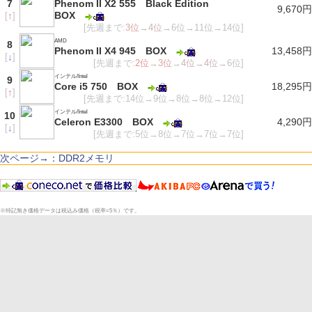
7
Phenom II X2 555 Black Edition
9,670円
BOX
[
↑
]
[先週まで:
3位
→
4位
→6位→11位→14位]
AMD
8
Phenom II X4 945 BOX
13,458円
[
↓
]
[先週まで:
2位
→
3位
→
4位
→
4位
→6位]
インテル/Intel
9
Core i5 750 BOX
18,295円
[
↑
]
[先週まで:14位→9位→8位→8位→12位]
インテル/Intel
10
Celeron E3300 BOX
4,290円
[
↓
]
[先週まで:5位→8位→7位→7位→7位]
次ページ→：DDR2メモリ
※特記無き価格データは税込み価格（税率=5％）です。