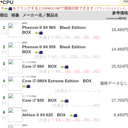
●
>>
CPU
※
をクリックするとconeco.netで価格比較できます
（アフィリエイトリンク）
参考価格
順位
画像
メーカー名／製品名
（coneco.net最安値）
AMD
1
Phenom II X4 965 Black Edition
16,480円
BOX
[
→
]
[先週まで:8位→5位→
3位
→
3位
→
1位
]
AMD
2
Phenom II X4 955 Black Edition
14,480円
BOX
[
↑
]
[先週まで:6位→7位→13位→17位→8位]
インテル/Intel
3
Core i7 860 BOX
25,924円
[
↓
]
[先週まで:
4位
→
1位
→
1位
→
1位
→
2位
]
インテル/Intel
4
Core i7-980X Extreme Edition BOX
価格データなし
[
↑
]
[先週まで:−→−→−→−→−]
インテル/Intel
5
Core i7 930 BOX
27,700円
[
↓
]
[先週まで:−→−→−→−→
4位
]
AMD
6
Athlon II X4 620 BOX
8,480円
[
↓
]
[先週まで:
1位
→
2位
→
2位
→
2位
→
3位
]
AMD