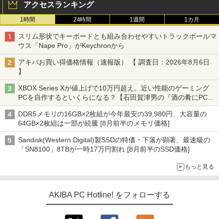
アクセスランキング
1時間
24時間
1週間
1カ月
スリム形状でキーボードとも組み合わせやすいトラックボールマ
ウス「Nape Pro」がKeychronから
アキバお買い得価格情報（速報版） 【 調査日：2026年8月6日
】
XBOX Series Xが値上げで10万円超え。近い性能のゲーミング
PCを自作するといくらになる？【石田賀津男の『酒の肴にPCゲ
ーム』】
DDR5メモリの16GB×2枚組が今年最安の39,980円、大容量の
64GB×2枚組は一部が続騰 [8月前半のメモリ価格]
Sandisk(Western Digital)製SSDの特価・下落が顕著、最速級の
「SN8100」8TBが一時17万円割れ [8月前半のSSD価格]
もっと見る
AKIBA PC Hotline! をフォローする