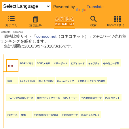
Powered by
Translate
【 2010年3月20日号 】
カテゴリ
過去記事
検索
Impressサイト
coneco.net売れ筋ランキング（PCパーツ編）
（2010/3/9〜2010/3/16）
価格比較サイト「
coneco.net
（コネコネット）」のPCパーツ売れ筋
ランキングを紹介します。
集計期間は2010/3/9〜2010/3/16です。
DDR2メモリ
DDR3メモリ
マザーボード
ビデオカード
キャプチャ
その他カード類
CPU
SSD
3.5インチHDD
2.5インチHDD
Blu-rayドライブ
その他ドライブベイ内蔵品
リムーバブルHDDケース
外付けドライブケース
CPUクーラー
その他の冷却パーツ
PC自作キット
PCケース
電源
その他のPCケース/電源
その他のパーツ
液晶ディスプレイ