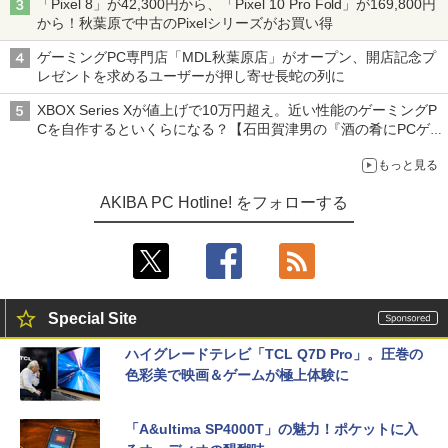
「Pixel 8」が42,300円から、「Pixel 10 Pro Fold」が169,800円
から！秋葉原で中古のPixelシリーズがお買い得
ゲーミングPC専門店「MDL秋葉原店」がオープン、開店記念プ
レゼントを求めるユーザーが押し寄せ長蛇の列に
XBOX Series Xが値上げで10万円超え。近い性能のゲーミングP
Cを自作するといくらになる？【石田賀津男の『酒の肴にPCゲ
ーム』】
もっと見る
AKIBA PC Hotline! をフォローする
Special Site
ハイグレードテレビ「TCL Q7D Pro」。圧巻の
色彩美で映画＆ゲームが極上体験に
「A&ultima SP4000T」の魅力！ポケットに入