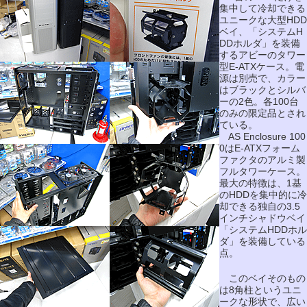
集中して冷却できる
ユニークな大型HDD
ベイ、「システムH
DDホルダ」を装備
するアビーのタワー
型E-ATXケース。電
源は別売で、カラー
はブラックとシルバ
ーの2色。各100台
のみの限定品とされ
ている。
AS Enclosure 100
0はE-ATXフォーム
ファクタのアルミ製
フルタワーケース。
最大の特徴は、1基
のHDDを集中的に冷
却できる独自の3.5
インチシャドウベイ
「システムHDDホル
ダ」を装備している
点。
このベイそのもの
は8角柱というユニ
ークな形状で、広い