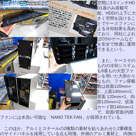
空間に3.5インチHD
D1基のみ搭載可
能。HDDの上下に大
きく空間を設けるこ
とでケースファンに
よる冷却効果を高め
ており、同社によれ
ばOSやゲームなど
を安全で快適に運用
できるという。
また、ケースその
ものの冷却システム
も8基もの大型ファ
ンを用いた大掛かり
なもの。ファン搭載
数は前面120mm×
2、上面140mm×2、
背面 120mm×1、内
部120mm×2、拡張
カード部140mm×1
で、前面/背面/内部
ファンには水洗い可能な「NANO TEK FAN」が採用されている。
このほか、アルミとスチールの2種類の素材を貼りあわせた2重構造
のサイドパネルを採用している点も特徴。外側のアルミ素材と、内側の