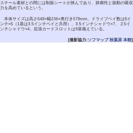
スチール素材との間には制振シートが挟んであり、静粛性と振動の吸収
力を高めているという。
本体サイズは高さ548×幅236×奥行き578mm。ドライブベイ数は5イ
ンチ×5（1基は3.5インチベイと共用）、3.5インチシャドウ×7、 2.5イ
ンチシャドウ×4。拡張カードスロットは9基備えている。
[撮影協力:
ソフマップ 秋葉原 本館
]