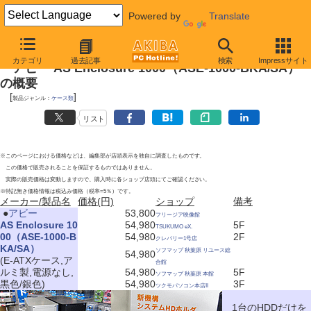
Powered by
Translate
2010年3月27日号
カテゴリ
過去記事
検索
Impressサイト
アビー AS Enclosure 1000（ASE-1000-BKA/SA）
の概要
[
]
製品ジャンル：
ケース類
リスト
※このページにおける価格などは、編集部が店頭表示を独自に調査したものです。
この価格で販売されることを保証するものではありません。
実際の販売価格は変動しますので、購入時に各ショップ店頭にてご確認ください。
※特記無き価格情報は税込み価格（税率=5％）です。
メーカー/製品名
価格(円)
ショップ
備考
|
●
アビー
53,800
フリージア映像館
AS Enclosure 10
54,980
5F
TSUKUMO eX.
00（ASE-1000-B
54,980
2F
クレバリー1号店
KA/SA）
ソフマップ 秋葉原 リユース総
54,980
(E-ATXケース,ア
合館
ルミ製,電源なし,
54,980
5F
ソフマップ 秋葉原 本館
黒色/銀色)
54,980
3F
ツクモパソコン本店II
1台のHDDだけを