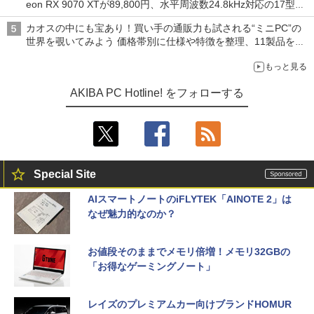
eon RX 9070 XTが89,800円、水平周波数24.8kHz対応の17型モ
ニターが9,801円、暑さ指数連動セール ほか
カオスの中にも宝あり！買い手の通販力も試される“ミニPC”の
世界を覗いてみよう 価格帯別に仕様や特徴を整理、11製品をピ
ックアップ text by 石川 ひさよし
もっと見る
AKIBA PC Hotline! をフォローする
Special Site
AIスマートノートのiFLYTEK「AINOTE 2」は
なぜ魅力的なのか？
お値段そのままでメモリ倍増！メモリ32GBの
「お得なゲーミングノート」
レイズのプレミアムカー向けブランドHOMUR