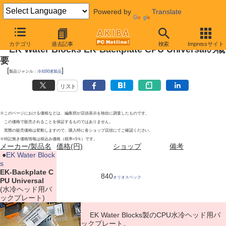
Powered by
Translate
2010年4月3日号
カテゴリ
過去記事
検索
Impressサイト
EK Water Blocks EK-Backplate CPU Universalの概
要
[
]
製品ジャンル：
冷却関連製品
リスト
※このページにおける価格などは、編集部が店頭表示を独自に調査したものです。
この価格で販売されることを保証するものではありません。
実際の販売価格は変動しますので、購入時に各ショップ店頭にてご確認ください。
※特記無き価格情報は税込み価格（税率=5％）です。
メーカー/製品名
価格(円)
ショップ
備考
|
●
EK Water Block
s
EK-Backplate C
840
オリオスペック
PU Universal
(水冷ヘッド用バ
ックプレート)
EK Water Blocks製のCPU水冷ヘッド用バ
ックプレート。