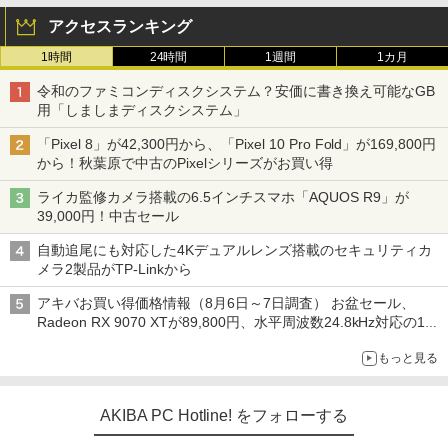
アクセスランキング
1時間
24時間
1週間
1カ月
令和のファミコンディスクシステム？安価に書き換え可能なGB
用「しましまディスクシステム」
「Pixel 8」が42,300円から、「Pixel 10 Pro Fold」が169,800円
から！秋葉原で中古のPixelシリーズがお買い得
ライカ監修カメラ搭載の6.5インチスマホ「AQUOS R9」が
39,000円！中古セール
自動追尾にも対応した4Kデュアルレンズ搭載のセキュリティカ
メラ2製品がTP-Linkから
アキバお買い得価格情報（8月6日～7日調査） お盆セール、
Radeon RX 9070 XTが89,800円、水平周波数24.8kHz対応の17
型モニターが9,801円、暑さ指数連動セール ほか
もっと見る
AKIBA PC Hotline! をフォローする