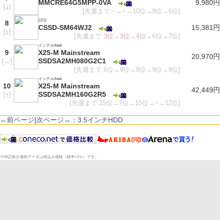
MMCRE64G5MPP-0VA
9,980円
[
↓
]
[先週まで:−→−→10位→8位→6位]
CFD
8
CSSD-SM64WJ2
15,381円
[
↓
]
[先週まで:
3位
→
3位
→
4位
→6位→7位]
インテル/Intel
9
X25-M Mainstream
20,970円
SSDSA2MH080G2C1
[
→
]
[先週まで:6位→9位→8位→9位→9位]
インテル/Intel
10
X25-M Mainstream
42,449円
SSDSA2MH160G2R5
[
↑
]
[先週まで:15位→7位→15位→−→12位]
←前ページ
|
次ページ→：3.5インチHDD
※特記無き価格データは税込み価格（税率=5％）です。