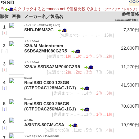
●
<<
>>
SSD
※
をクリックするとconeco.netで価格比較できます
（アフィリエイトリンク）
参考価格
順位
画像
メーカー名／製品名
（coneco.net最安値）
バッファロー/BUFFALO(メルコ)
1
SHD-DI9M32G
7,300円
[
↑
]
[先週まで:−→−→−→−→15位]
インテル/Intel
2
X25-M Mainstream
22,800円
SSDSA2MH080G2R5
[
→
]
[先週まで:
1位
→
1位
→
1位
→
3位
→
2位
]
インテル/Intel
3
X25-V SSDSA2MP040G2R5
11,270円
[
↑
]
[先週まで:
2位
→
2位
→
3位
→7位→5位]
Crucial
4
RealSSD C300 128GB
41,500円
(CTFDDAC128MAG-1G1)
[
↓
]
[先週まで:−→−→14位→
2位
→
3位
]
Crucial
5
RealSSD C300 256GB
70,800円
(CTFDDAC256MAG-1G1)
[
↓
]
[先週まで:−→−→13位→
1位
→
1位
]
A-DATA
6
ASINTS-80GM-CSA
19,980円
[
↓
]
[先週まで:8位→11位→5位→5位→
4位
]
サムスン(サムソン)/SAMSUNG
7