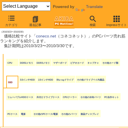
Powered by
Translate
【 2010年4月3日号 】
カテゴリ
過去記事
検索
Impressサイト
coneco.net売れ筋ランキング（PCパーツ編）
（2010/3/23〜2010/3/30）
価格比較サイト「
coneco.net
（コネコネット）」のPCパーツ売れ筋
ランキングを紹介します。
集計期間は2010/3/23〜2010/3/30です。
CPU
DDR2メモリ
DDR3メモリ
マザーボード
ビデオカード
キャプチャ
その他カード類
3.5インチHDD
2.5インチHDD
Blu-rayドライブ
その他ドライブベイ内蔵品
SSD
リムーバブルHDDケース
外付けドライブケース
CPUクーラー
その他の冷却パーツ
PC自作キット
PCケース
電源
その他のPCケース/電源
その他のパーツ
液晶ディスプレイ