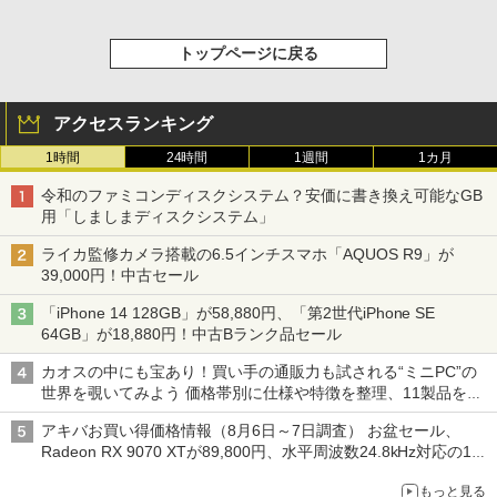
トップページに戻る
アクセスランキング
1時間
24時間
1週間
1カ月
令和のファミコンディスクシステム？安価に書き換え可能なGB
用「しましまディスクシステム」
ライカ監修カメラ搭載の6.5インチスマホ「AQUOS R9」が
39,000円！中古セール
「iPhone 14 128GB」が58,880円、「第2世代iPhone SE
64GB」が18,880円！中古Bランク品セール
カオスの中にも宝あり！買い手の通販力も試される“ミニPC”の
世界を覗いてみよう 価格帯別に仕様や特徴を整理、11製品をピ
ックアップ text by 石川 ひさよし
アキバお買い得価格情報（8月6日～7日調査） お盆セール、
Radeon RX 9070 XTが89,800円、水平周波数24.8kHz対応の17
型モニターが9,801円、暑さ指数連動セール ほか
もっと見る