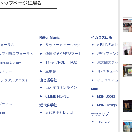
トップページに戻る
Rittor Music
イカロス出版
dフォーラム
リットーミュージック
AIRLINEweb
ップ担当者フォーラム
楽器探そう!デジマート
Jディフェンスニュー
iness Library
TシャツPOD T-OD
通訳翻訳ジャーナル
セミナー
立東舎
JレスキューWeb
 X（デジタルクロス）
山と溪谷社
イカロスアカデミー
山と溪谷オンライン
MdN
CLIMBING-NET
MdN Books
ブックス
近代科学社
MdN Design Interacti
ing
近代科学社Digital
テックリブ
TechLib