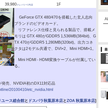
39,980
1F
クレバリー1号店
GeForce GTX 480/470を搭載した玄人志向
A
ブランドのビデオカード。
リファレンス仕様と見られる製品で、搭載メ
モリは GTX 480がGDDR5 1,536MB(384bit)、G
TX 470がGDDR5 1,280MB(320bit)。出力コネ
クタは2モデル共通で、DVI×2、Mini HDMI×1。
最
Mini HDMI - HDMI変換ケーブルが付属してい
る。
470が発売、NVIDIA初のDX11対応品
hotline/20100410/etc_nvidia.html
リユース総合館
と
ドスパラ秋葉原本店
と
ZOA 秋葉原本店
]