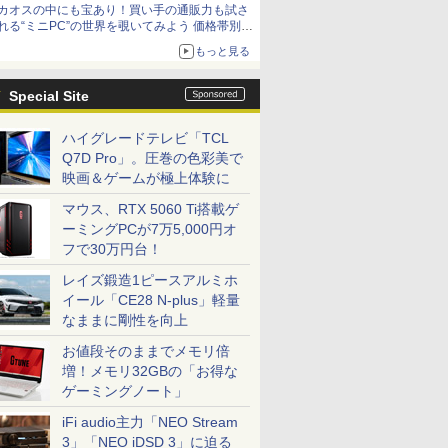
カオスの中にも宝あり！買い手の通販力も試さ
れる“ミニPC”の世界を覗いてみよう 価格帯別に
仕様や特徴を整理、11製品をピックアップ text
もっと見る
by 石川 ひさよし
Special Site
ハイグレードテレビ「TCL
Q7D Pro」。圧巻の色彩美で
映画＆ゲームが極上体験に
マウス、RTX 5060 Ti搭載ゲ
ーミングPCが7万5,000円オ
フで30万円台！
レイズ鍛造1ピースアルミホ
イール「CE28 N-plus」軽量
なままに剛性を向上
お値段そのままでメモリ倍
増！メモリ32GBの「お得な
ゲーミングノート」
iFi audio主力「NEO Stream
3」「NEO iDSD 3」に迫る