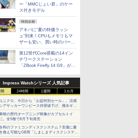
ー「MMCじょい君」のケー
ス付きモデル
特別企画
アキバに“夏の特価ラッシ
ュ”到来！CPUもメモリもマ
ザーも安い、買い時のパーツ
は？【8月7日(金)22時配信】
第12世代Core搭載の14イン
チワークステーション
「ZBook Firefly 14 G9」が
79,800円！秋葉原で中古PC
セール
Impress Watchシリーズ 人気記事
時間
24時間
1週間
1カ月
ユニクロ、今日から「お盆特別セール」。涼感
シアサッカーワンピース待望値下げ、撥水ギア
ショーツは1990円に
東映の歴代オープニング映像がカプセルトイ
に。全5種で8月下旬発売
令和のファミコンディスクシステム？安価に書
き換え可能なGB用「しましまディスクシステ
ム」