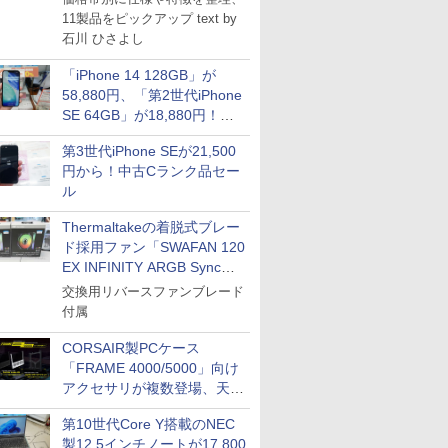
11製品をピックアップ text by
石川 ひさよし
「iPhone 14 128GB」が
58,880円、「第2世代iPhone
SE 64GB」が18,880円！中
ICE
古Bランク品セール
第3世代iPhone SEが21,500
天海社
円から！中古Cランク品セー
ス
Comic curea
ル
impress QuickBooks
Thermaltakeの着脱式ブレー
PUBFUN
ド採用ファン「SWAFAN 120
EX INFINITY ARGB Sync」
パブファンセルフ
に単品パッケージ
交換用リバースファンブレード
IPGネットワーク
付属
TシャツPOD pTa.shop
CORSAIR製PCケース
カスタム写真集POD fabli
ve
「FRAME 4000/5000」向け
Impress Group Publication Informa
アクセサリが複数登場、天然
tion
木製パネルや背面コネクタ対
第10世代Core Y搭載のNEC
応トレイなど
製12.5インチノートが17,800