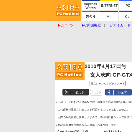
PCパーツ
PC周辺機器
ビデオカード
タブレット
おもしろグッズ
ショップ
2010年4月17日号
玄人志向 GF-GTX4
[
]
製品ジャンル：
ビデオカード
ポスト
リスト
シェア
※このページにおける価格などは、編集部が店頭表示を独自に調
この価格で販売されることを保証するものではありません。
実際の販売価格は変動しますので、購入時に各ショップ店頭に
※特記無き価格情報は税込み価格（税率=5％）です。
メーカー/製品名
価格(円)