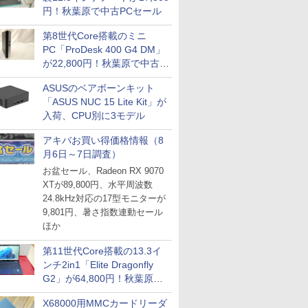
円！秋葉原で中古PCセール
第8世代Core搭載のミニ
PC「ProDesk 400 G4 DM」
が22,800円！秋葉原で中古
PCセール
ASUSのベアボーンキット
「ASUS NUC 15 Lite Kit」が
入荷、CPU別に3モデル
アキバお買い得価格情報（8
月6日～7日調査）
お盆セール、Radeon RX 9070
XTが89,800円、水平周波数
24.8kHz対応の17型モニターが
9,801円、暑さ指数連動セール
ほか
第11世代Core搭載の13.3イ
ンチ2in1「Elite Dragonfly
G2」が64,800円！秋葉原で
中古PCセール
X68000用MMCカードリーダ