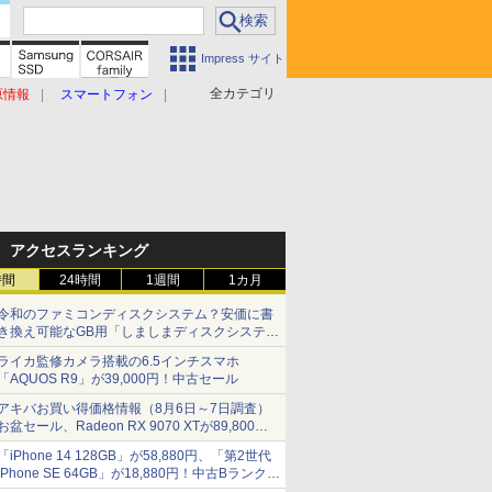
Impress サイト
全カテゴリ
原情報
スマートフォン
アクセスランキング
時間
24時間
1週間
1カ月
令和のファミコンディスクシステム？安価に書
き換え可能なGB用「しましまディスクシステ
ム」
ライカ監修カメラ搭載の6.5インチスマホ
「AQUOS R9」が39,000円！中古セール
アキバお買い得価格情報（8月6日～7日調査）
お盆セール、Radeon RX 9070 XTが89,800
円、水平周波数24.8kHz対応の17型モニターが
「iPhone 14 128GB」が58,880円、「第2世代
9,801円、暑さ指数連動セール ほか
iPhone SE 64GB」が18,880円！中古Bランク品
セール