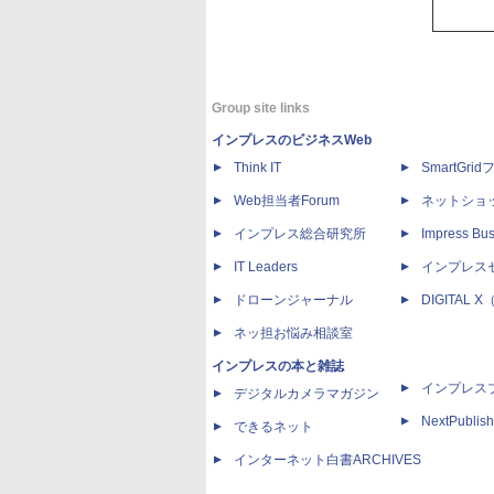
Group site links
インプレスのビジネスWeb
Think IT
SmartGri
Web担当者Forum
ネットショ
インプレス総合研究所
Impress Bus
IT Leaders
インプレス
ドローンジャーナル
DIGITAL
ネッ担お悩み相談室
インプレスの本と雑誌
インプレス
デジタルカメラマガジン
NextPublish
できるネット
インターネット白書ARCHIVES