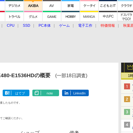
CPU
SSD
PC本体
ゲーム
電子工作
特価情報
秋葉
グルメ
イベント
価格動向
80-E1536HDの概要
(一部18日調査)
1
はてブ
note
LinkedIn
査したものです。
てご確認ください。
ショップ
備考