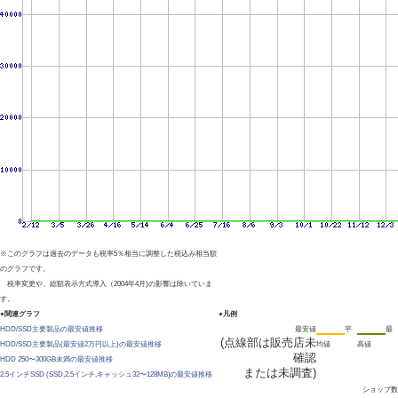
※このグラフは過去のデータも税率5％相当に調整した税込み相当額
のグラフです。
税率変更や、総額表示方式導入（2004年4月)の影響は除いていま
す。
●関連グラフ
●凡例
HDD/SSD主要製品の最安値推移
最安値
平
最
(点線部は販売店未
HDD/SSD主要製品(最安値2万円以上)の最安値推移
均値
高値
確認
HDD 250〜300GB未満の最安値推移
または未調査)
2.5インチSSD (SSD,2.5インチ,キャッシュ32〜128MB)の最安値推移
ショップ数