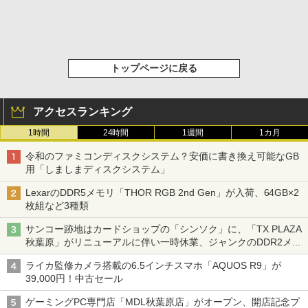
トップページに戻る
アクセスランキング
1時間
24時間
1週間
1カ月
令和のファミコンディスクシステム？安価に書き換え可能なGB
用「しましまディスクシステム」
LexarのDDR5メモリ「THOR RGB 2nd Gen」が入荷、64GB×2
枚組など3種類
サンコー跡地はカードショップの「シンソク」に、「TX PLAZA
秋葉原」がリニューアルに伴い一時休業、ジャンクのDDR2メモ
リが100円で販売など～ 最近の秋葉原 ～
ライカ監修カメラ搭載の6.5インチスマホ「AQUOS R9」が
39,000円！中古セール
ゲーミングPC専門店「MDL秋葉原店」がオープン、開店記念プ