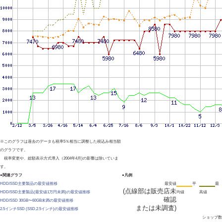
※このグラフは過去のデータも税率5％相当に調整した税込み相当額
のグラフです。
税率変更や、総額表示方式導入（2004年4月)の影響は除いていま
す。
●関連グラフ
●凡例
HDD/SSD主要製品の最安値推移
最安値
平
最
(点線部は販売店未
HDD/SSD主要製品(最安値1万円未満)の最安値推移
均値
高値
確認
HDD/SSD 30GB〜60GB未満の最安値推移
または未調査)
2.5インチSSD (SSD,2.5インチ)の最安値推移
ショップ数