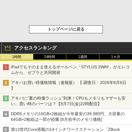
トップページに戻る
アクセスランキング
1時間
24時間
1週間
1カ月
iPadでもそのまま使えるボールペン「STYLUS 2WAY」がエレコ
ムから、ゼブラと共同開発
アキバお買い得価格情報（速報版） 【 調査日：2026年8月6日
】
アキバに“夏の特価ラッシュ”到来！CPUもメモリもマザーも安
い、買い時のパーツは？【8月7日(金)22時配信】
DDR5メモリの16GB×2枚組が今年最安の39,980円、大容量の
64GB×2枚組は一部が続騰 [8月前半のメモリ価格]
第12世代Core搭載の14インチワークステーション「ZBook