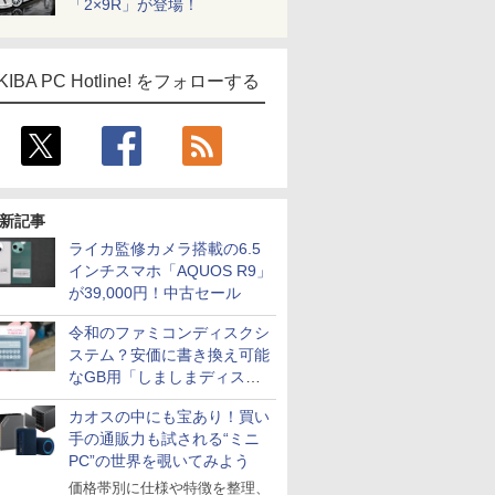
「2×9R」が登場！
KIBA PC Hotline! をフォローする
新記事
ライカ監修カメラ搭載の6.5
インチスマホ「AQUOS R9」
が39,000円！中古セール
令和のファミコンディスクシ
ステム？安価に書き換え可能
なGB用「しましまディスク
システム」
カオスの中にも宝あり！買い
手の通販力も試される“ミニ
PC”の世界を覗いてみよう
価格帯別に仕様や特徴を整理、