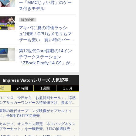
ー「MMCじょい君」のケー
ス付きモデル
特別企画
アキバに“夏の特価ラッシ
ュ”到来！CPUもメモリもマ
ザーも安い、買い時のパーツ
は？【8月7日(金)22時配信】
第12世代Core搭載の14イン
チワークステーション
「ZBook Firefly 14 G9」が
79,800円！秋葉原で中古PC
セール
Impress Watchシリーズ 人気記事
時間
24時間
1週間
1カ月
ユニクロ、今日から「お盆特別セール」。涼感
シアサッカーワンピース待望値下げ、撥水ギア
ショーツは1990円に
東映の歴代オープニング映像がカプセルトイ
に。全5種で8月下旬発売
カルディ、オンライン限定「ネコバッグ＆タン
ブラーセット」を一般販売。7月の抽選販売の
当選無効分