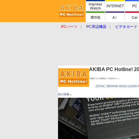
PCパーツ
PC周辺機器
ビデオカード
タブレット
おもしろグッズ
ショップ
AKIBA PC Hotline!
今週見つけた新製品：PC自作キット
ZOTAC ZBOXHD-ND02-U(2250-F
前の画像←