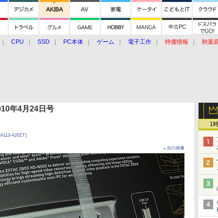
CPU
SSD
PC本体
ゲーム
電子工作
特価情報
秋葉
グルメ
イベント
価格動向
 2010年4月24日号
1
A113-A20ZT)
→次の画像