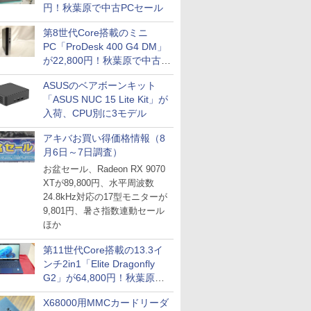
円！秋葉原で中古PCセール
第8世代Core搭載のミニ
PC「ProDesk 400 G4 DM」
が22,800円！秋葉原で中古
PCセール
ASUSのベアボーンキット
「ASUS NUC 15 Lite Kit」が
入荷、CPU別に3モデル
アキバお買い得価格情報（8
月6日～7日調査）
お盆セール、Radeon RX 9070
XTが89,800円、水平周波数
24.8kHz対応の17型モニターが
9,801円、暑さ指数連動セール
ほか
第11世代Core搭載の13.3イ
ンチ2in1「Elite Dragonfly
G2」が64,800円！秋葉原で
中古PCセール
X68000用MMCカードリーダ