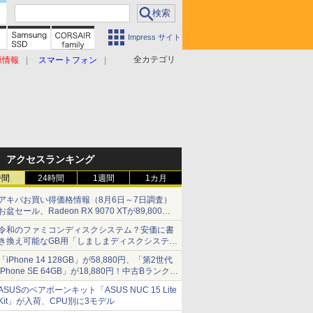
Impress サイト
全カテゴリ
原情報
スマートフォン
アクセスランキング
時間
24時間
1週間
1カ月
アキバお買い得価格情報（8月6日～7日調査）
お盆セール、Radeon RX 9070 XTが89,800
円、水平周波数24.8kHz対応の17型モニターが
令和のファミコンディスクシステム？安価に書
9,801円、暑さ指数連動セール ほか
き換え可能なGB用「しましまディスクシステ
ム」
「iPhone 14 128GB」が58,880円、「第2世代
iPhone SE 64GB」が18,880円！中古Bランク品
セール
ASUSのベアボーンキット「ASUS NUC 15 Lite
Kit」が入荷、CPU別に3モデル