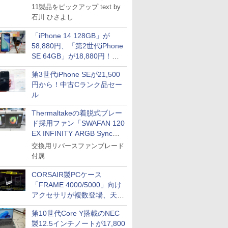
11製品をピックアップ text by
石川 ひさよし
「iPhone 14 128GB」が
58,880円、「第2世代iPhone
SE 64GB」が18,880円！中
古Bランク品セール
第3世代iPhone SEが21,500
円から！中古Cランク品セー
ル
Thermaltakeの着脱式ブレー
ド採用ファン「SWAFAN 120
EX INFINITY ARGB Sync」
に単品パッケージ
交換用リバースファンブレード
付属
CORSAIR製PCケース
「FRAME 4000/5000」向け
アクセサリが複数登場、天然
木製パネルや背面コネクタ対
第10世代Core Y搭載のNEC
応トレイなど
製12.5インチノートが17,800