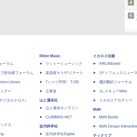
Rittor Music
イカロス出版
dフォーラム
リットーミュージック
AIRLINEweb
ップ担当者フォーラム
楽器探そう!デジマート
Jディフェンスニュー
ness Library
TシャツPOD T-OD
通訳翻訳ジャーナル
セミナー
立東舎
JレスキューWeb
 X（デジタルクロス）
山と溪谷社
イカロスアカデミー
山と溪谷オンライン
MdN
CLIMBING-NET
MdN Books
ブックス
近代科学社
MdN Design Interactiv
ing
近代科学社Digital
テックリブ