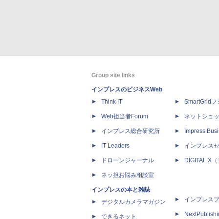
Group site links
インプレスのビジネスWeb
Think IT
SmartGri
Web担当者Forum
ネットショ
インプレス総合研究所
Impress Busi
IT Leaders
インプレス
ドローンジャーナル
DIGITAL
ネッ担お悩み相談室
インプレスの本と雑誌
インプレス
デジタルカメラマガジン
NextPublish
できるネット