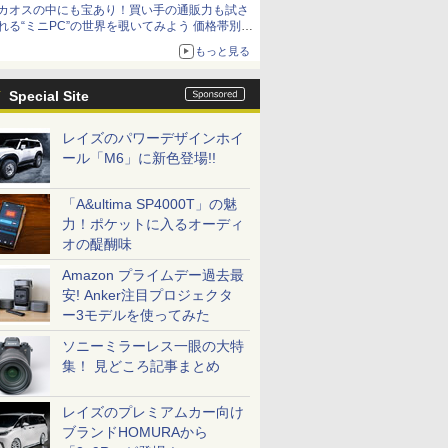
カオスの中にも宝あり！買い手の通販力も試さ
れる“ミニPC”の世界を覗いてみよう 価格帯別に
仕様や特徴を整理、11製品をピックアップ text
もっと見る
by 石川 ひさよし
Special Site
レイズのパワーデザインホイ
ール「M6」に新色登場!!
「A&ultima SP4000T」の魅
力！ポケットに入るオーディ
オの醍醐味
Amazon プライムデー過去最
安! Anker注目プロジェクタ
ー3モデルを使ってみた
ソニーミラーレス一眼の大特
集！ 見どころ記事まとめ
レイズのプレミアムカー向け
ブランドHOMURAから