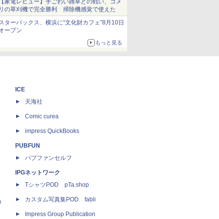
【家電レビュー】手ごわい雑草との戦い、コメ
リの草刈機で完全勝利 掃除機感覚で使えた
スターバックス、横浜に“文化財カフェ”8月10日
オープン
もっと見る
ICE
天海社
ス
Comic curea
impress QuickBooks
PUBFUN
パブファンセルフ
IPGネットワーク
TシャツPOD pTa.shop
カスタム写真集POD fabli
e
Impress Group Publication