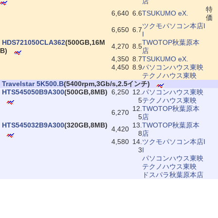
店
特
6,640
6.6
TSUKUMO eX.
価
ツクモパソコン本店I
6,650
6.7
I
|
HDS721050CLA362
(500GB,16M
TWOTOP秋葉原本
4,270
8.5
B)
店
4,350
8.7
TSUKUMO eX.
4,450
8.9
パソコンハウス東映
テクノハウス東映
|
Travelstar 5K500.B
(5400rpm,3Gb/s,2.5インチ)
|
HTS545050B9A300
(500GB,8MB)
6,250
12.
パソコンハウス東映
5
テクノハウス東映
12.
TWOTOP秋葉原本
6,270
5
店
|
HTS545032B9A300
(320GB,8MB)
13.
TWOTOP秋葉原本
4,420
8
店
4,580
14.
ツクモパソコン本店I
3
I
パソコンハウス東映
テクノハウス東映
ドスパラ秋葉原本店