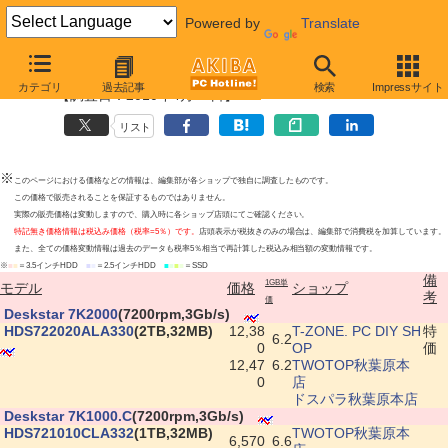
Powered by
Translate
日立 HDD最安値上位ショップ
カテゴリ
過去記事
検索
Impressサイト
【調査日：2010年4月22日】
リスト
※
このページにおける価格などの情報は、編集部が各ショップで独自に調査したものです。
この価格で販売されることを保証するものではありません。
実際の販売価格は変動しますので、購入時に各ショップ店頭にてご確認ください。
特記無き価格情報は税込み価格（税率=5％）です。
店頭表示が税抜きのみの場合は、編集部で消費税を加算しています。
また、全ての価格変動情報は過去のデータも税率5％相当で再計算した税込み相当額の変動情報です。
※
■
■
＝3.5インチHDD
■
■
＝2.5インチHDD
■
■
■
■
＝SSD
備
1GB単
モデル
価格
ショップ
考
価
|
Deskstar 7K2000
(7200rpm,3Gb/s)
|
HDS722020ALA330
(2TB,32MB)
12,38
T-ZONE. PC DIY SH
特
6.2
0
OP
価
12,47
6.2
TWOTOP秋葉原本
0
店
ドスパラ秋葉原本店
|
Deskstar 7K1000.C
(7200rpm,3Gb/s)
|
HDS721010CLA332
(1TB,32MB)
TWOTOP秋葉原本
6,570
6.6