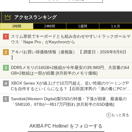
アクセスランキング
1時間
24時間
1週間
1カ月
スリム形状でキーボードとも組み合わせやすいトラックボールマ
ウス「Nape Pro」がKeychronから
アキバお買い得価格情報（速報版） 【 調査日：2026年8月6日
】
DDR5メモリの16GB×2枚組が今年最安の39,980円、大容量の64
GB×2枚組は一部が続騰 [8月前半のメモリ価格]
XBOX Series Xが値上げで10万円超え。近い性能のゲーミングP
Cを自作するといくらになる？【石田賀津男の『酒の肴にPCゲ
ーム』】
Sandisk(Western Digital)製SSDの特価・下落が顕著、最速級の
「SN8100」8TBが一時17万円割れ [8月前半のSSD価格]
もっと見る
AKIBA PC Hotline! をフォローする