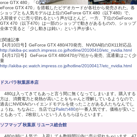
orce GTX 480」「G
eForce GTX 470」を搭載したビデオカードが各社から発売された。各
ショップとも人気モデルは上位のGeForce GTX 480（以下480）で、
入荷後すぐに売り切れるという声がほとんど。一方、下位のGeForce
GTX 470（以下470）は一部のショップで動きがあるものの、ショップ
全体で見ると「少し動きは鈍い」という声が多い。
□関連記事
【4月10日号】GeForce GTX 480/470発売、NVIDIA初のDX11対応品
http://akiba-pc.watch.impress.co.jp/hotline/20100410/etc_nvidia.html
【4月17日号】 GeForce GTX 480/470が7社から発売、流通量はごく少
量
http://akiba-pc.watch.impress.co.jp/hotline/20100417/etc_nvidia.html
ドスパラ秋葉原本店
480は入ってきてもあっと言う間に無くなってしまいます。購入する
方は、消費電力と発熱が高いことをちゃんと理解しているようなので、
過去にNVIDIAのハイエンドモデルを使ったことがある人たちなんでし
ょうね。ちなみに、当店では
Palitの480
が一番人気です。価格が安いこ
ともあって、2枚欲しいという人もちらほらといます。
ソフマップ 秋葉原 リユース総合館
480が特に人気で、入荷しても数時間以内に売り切れちゃいます。47