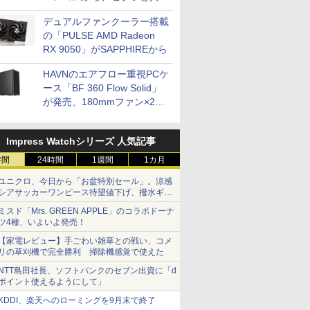
開発
デュアルファンクーラー搭載
の「PULSE AMD Radeon
RX 9050」がSAPPHIREから
HAVNのエアフロー重視PCケ
ース「BF 360 Flow Solid」
が発売、180mmファン×2搭
載
Impress Watchシリーズ 人気記事
時間
24時間
1週間
1カ月
ユニクロ、今日から「お盆特別セール」。涼感
シアサッカーワンピース待望値下げ、撥水ギア
ショーツは1990円に
ミスド「Mrs. GREEN APPLE」のコラボドーナ
ツ4種、いよいよ発売！
【家電レビュー】手ごわい雑草との戦い、コメ
リの草刈機で完全勝利 掃除機感覚で使えた
NTT島田社長、ソフトバンクのセブン出資に「d
ポイント使えるようにして」
KDDI、楽天へのローミングを9月末で終了