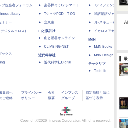
ップ担当者フォーラム
楽器探そう!デジマート
Jディフェンスニュー
iness Library
TシャツPOD T-OD
通訳翻訳ジャーナル
A
セミナー
立東舎
JレスキューWeb
 X（デジタルクロス）
山と溪谷社
イカロスアカデミー
山と溪谷オンライン
MdN
CLIMBING-NET
MdN Books
ブックス
近代科学社
MdN Design Interacti
最
ing
近代科学社Digital
テックリブ
TechLib
編集部へ
プライバシー
会社
インプレス
特定商取引法に
のご連絡
ポリシー
概要
グループ
基づく表示
Copyright ©
2026
Impress Corporation. All rights reserved.