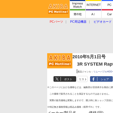
PCパーツ
PC周辺機器
ビデオカード
タブレット
おもしろグッズ
ショップ
2010年5月1日号
3R SYSTEM Rap
[
製品ジャンル：
リムーバブルHDD
ポスト
リスト
シェア
※このページにおける価格などは、編集部が店頭表示を独自に調
この価格で販売されることを保証するものではありません。
実際の販売価格は変動しますので、購入時に各ショップ店頭に
※特記無き価格情報は税込み価格（税率=5％）です。
メーカー/製品名
価格(円)