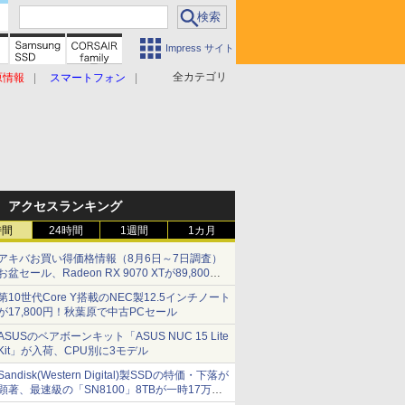
Impress サイト
全カテゴリ
原情報
スマートフォン
アクセスランキング
時間
24時間
1週間
1カ月
アキバお買い得価格情報（8月6日～7日調査）
お盆セール、Radeon RX 9070 XTが89,800
円、水平周波数24.8kHz対応の17型モニターが
第10世代Core Y搭載のNEC製12.5インチノート
9,801円、暑さ指数連動セール ほか
が17,800円！秋葉原で中古PCセール
ASUSのベアボーンキット「ASUS NUC 15 Lite
Kit」が入荷、CPU別に3モデル
Sandisk(Western Digital)製SSDの特価・下落が
顕著、最速級の「SN8100」8TBが一時17万円
割れ [8月前半のSSD価格]