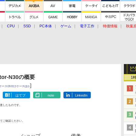
CPU
SSD
PC本体
ゲーム
電子工作
特価情報
秋葉
グルメ
イベント
価格動向
tor-N30の概要
1
]
ケース/外付けケースほか
はてブ
note
LinkedIn
査したものです。
てご確認ください。
ショップ
備考