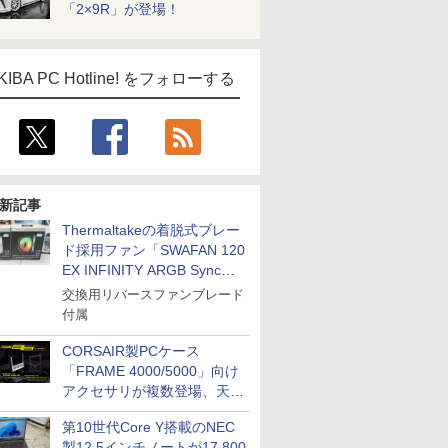
「2×9R」が登場！
ス
Comic curea
impress QuickBooks
KIBA PC Hotline! をフォローする
PUBFUN
パブファンセルフ
IPGネットワーク
TシャツPOD pTa.shop
カスタム写真集POD fabli
ve
新記事
Impress Group Publication Informa
Thermaltakeの着脱式ブレー
tion
ド採用ファン「SWAFAN 120
EX INFINITY ARGB Sync」
に単品パッケージ
交換用リバースファンブレード
付属
CORSAIR製PCケース
「FRAME 4000/5000」向け
アクセサリが複数登場、天然
木製パネルや背面コネクタ対
第10世代Core Y搭載のNEC
応トレイなど
製12.5インチノートが17,800