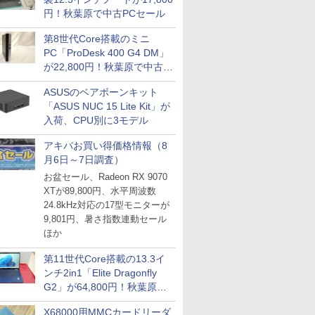
円！秋葉原で中古PCセール
第8世代Core搭載のミニ
PC「ProDesk 400 G4 DM」
が22,800円！秋葉原で中古
PCセール
ASUSのベアボーンキット
「ASUS NUC 15 Lite Kit」が
入荷、CPU別に3モデル
アキバお買い得価格情報（8
月6日～7日調査）
お盆セール、Radeon RX 9070
XTが89,800円、水平周波数
24.8kHz対応の17型モニターが
9,801円、暑さ指数連動セール
ほか
第11世代Core搭載の13.3イ
ンチ2in1「Elite Dragonfly
G2」が64,800円！秋葉原で
中古PCセール
X68000用MMCカードリーダ