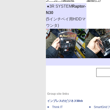
|
●3R SYSTEM
Raptor-
N30
(5インチベイ用HDDマ
ウンタ)
Group site links
インプレスのビジネスWeb
Think IT
SmartGri