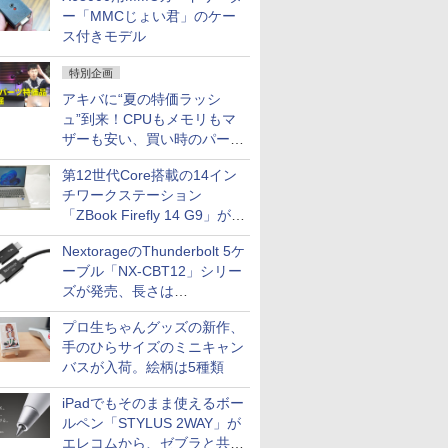
ー「MMCじょい君」のケー
ス付きモデル
特別企画
アキバに“夏の特価ラッシ
ュ”到来！CPUもメモリもマ
ザーも安い、買い時のパーツ
は？【8月7日(金)22時配信】
第12世代Core搭載の14イン
チワークステーション
「ZBook Firefly 14 G9」が
79,800円！秋葉原で中古PC
NextorageのThunderbolt 5ケ
セール
ーブル「NX-CBT12」シリー
ズが発売、長さは
30cm/50cm/1mの3種類
プロ生ちゃんグッズの新作、
手のひらサイズのミニキャン
バスが入荷。絵柄は5種類
iPadでもそのまま使えるボー
ルペン「STYLUS 2WAY」が
エレコムから、ゼブラと共同