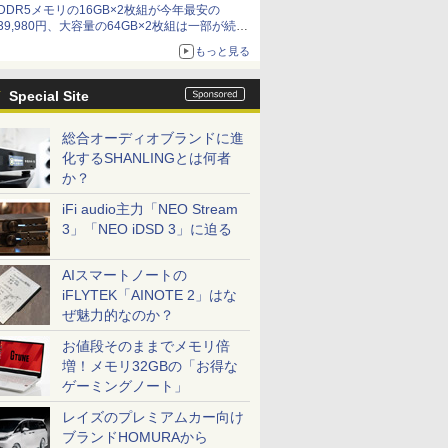
DDR5メモリの16GB×2枚組が今年最安の
39,980円、大容量の64GB×2枚組は一部が続騰
[8月前半のメモリ価格]
もっと見る
Special Site
総合オーディオブランドに進
化するSHANLINGとは何者
か？
iFi audio主力「NEO Stream
3」「NEO iDSD 3」に迫る
AIスマートノートの
iFLYTEK「AINOTE 2」はな
ぜ魅力的なのか？
お値段そのままでメモリ倍
増！メモリ32GBの「お得な
ゲーミングノート」
ICE
レイズのプレミアムカー向け
天海社
ブランドHOMURAから