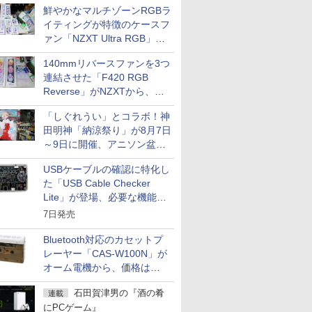
鮮やかなマルチゾーンRGBラ
イティングが特徴のケースフ
ァン「NZXT Ultra RGB」が
発売、計8製品
140mmリバースファンを3つ
連結させた「F420 RGB
Reverse」がNZXTから、単
一フレーム採用
「しぐれうい」とコラボ！神
田明神「納涼祭り」が8月7日
～9日に開催、アニソン盆踊
りや屋台グルメなどもあり
USBケーブルの確認に特化し
た「USB Cable Checker
Lite」が登場、必要な機能を
凝縮しコンパクトに
7日発売
Bluetooth対応のカセットプ
レーヤー「CAS-W100N」が
オーム電機から、価格は
5,940円
石田賀津男の『酒の肴
連載
にPCゲーム』