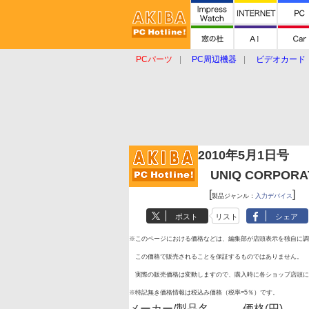
PCパーツ
PC周辺機器
ビデオカード
タブレット
おもしろグッズ
ショップ
2010年5月1日号
UNIQ CORPORA
[
]
製品ジャンル：
入力デバイス
ポスト
リスト
シェア
※このページにおける価格などは、編集部が店頭表示を独自に調
この価格で販売されることを保証するものではありません。
実際の販売価格は変動しますので、購入時に各ショップ店頭に
※特記無き価格情報は税込み価格（税率=5％）です。
メーカー/製品名
価格(円)