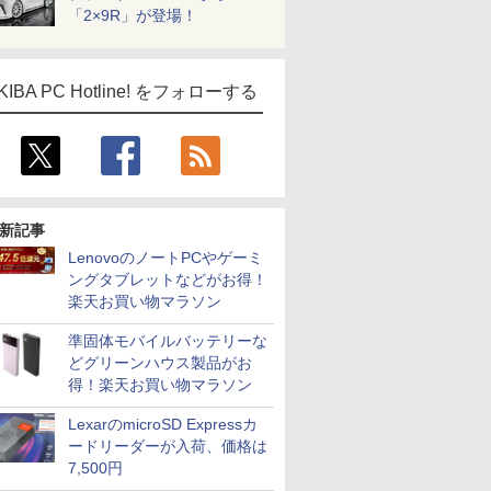
「2×9R」が登場！
KIBA PC Hotline! をフォローする
ICE
天海社
新記事
ス
Comic curea
LenovoのノートPCやゲーミ
impress QuickBooks
ングタブレットなどがお得！
楽天お買い物マラソン
PUBFUN
パブファンセルフ
準固体モバイルバッテリーな
どグリーンハウス製品がお
IPGネットワーク
得！楽天お買い物マラソン
TシャツPOD pTa.shop
LexarのmicroSD Expressカ
カスタム写真集POD fabli
ve
ードリーダーが入荷、価格は
Impress Group Publication Informa
7,500円
tion