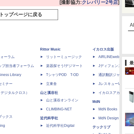
[撮影協力:
クレバリー2号店
]
トップページに戻る
A
Rittor Music
イカロス出版
dフォーラム
リットーミュージック
AIRLINEweb
最
ップ担当者フォーラム
楽器探そう!デジマート
Jディフェンスニュー
iness Library
TシャツPOD T-OD
通訳翻訳ジャーナル
セミナー
立東舎
JレスキューWeb
 X（デジタルクロス）
山と溪谷社
イカロスアカデミー
山と溪谷オンライン
MdN
CLIMBING-NET
MdN Books
ブックス
近代科学社
MdN Design Interacti
ing
近代科学社Digital
テックリブ