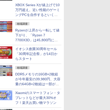
XBOX Series Xが値上げで10
万円超え。近い性能のゲーミ
ングPCを自作するといくら
になる？
相場調査
Ryzenが上昇から一転して値
下がり、「Ryzen 7
7700X3D」は45,800円に急
落し「Ryzen 7 7800X3D」
イオシス創業30周年セール
との価格逆転解消 [8月前半の
「30周年記念祭」が14日か
CPU価格]
らスタート
相場調査
DDR5メモリの16GB×2枚組
が今年最安の39,980円、大容
量の64GB×2枚組は一部が続
騰 [8月前半のメモリ価格]
Xiaomiのスマートフォン・タ
ブレットなどが最大30%オ
フ！楽天お買い物マラソン