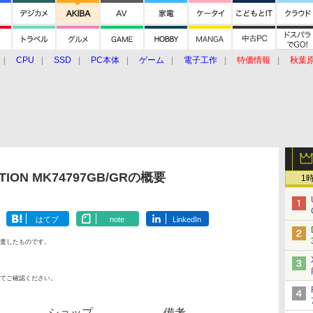
CPU
SSD
PC本体
ゲーム
電子工作
特価情報
秋葉
グルメ
イベント
価格動向
TION MK74797GB/GRの概要
1
はてブ
note
LinkedIn
査したものです。
てご確認ください。
ショップ
備考