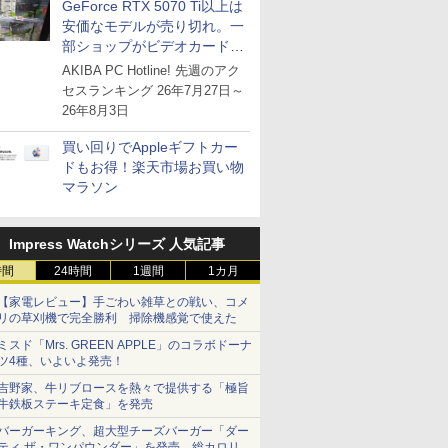
GeForce RTX 5070 Ti以上は
安価なモデルが売り切れ。一
部ショップがビデオカードの
購入制限を実施したニュース
AKIBA PC Hotline! 先週のアク
が注目を集める
セスランキング 26年7月27日～
26年8月3日
買い回りでAppleギフトカー
ドもお得！楽天市場お買い物
マラソン
Impress Watchシリーズ 人気記事
時間
24時間
1週間
1カ月
【家電レビュー】手ごわい雑草との戦い、コメ
リの草刈機で完全勝利 掃除機感覚で使えた
ミスド「Mrs. GREEN APPLE」のコラボドーナ
ツ4種、いよいよ発売！
吉野家、牛リブロースを熱々で提供する「極旨
牛鉄板ステーキ定食」を発売
バーガーキング、超大型チーズバーガー「ダー
ティ ザ・ワンパウンダー」を発売。総カロリー