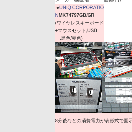
|
●
UNIQ CORPORATIO
N
MK74797GB/GR
(ワイヤレスキーボード
+マウスセット,USB
,黒色/赤色)
8分後などの消費電力が表形式で図