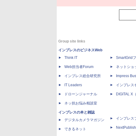
Group site links
インプレスのビジネスWeb
Think IT
SmartGri
Web担当者Forum
ネットショ
インプレス総合研究所
Impress Bus
IT Leaders
インプレス
ドローンジャーナル
DIGITAL
ネッ担お悩み相談室
インプレスの本と雑誌
インプレス
デジタルカメラマガジン
NextPublish
できるネット