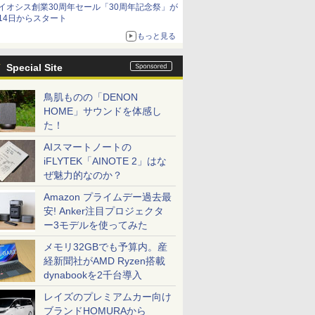
イオシス創業30周年セール「30周年記念祭」が
価格]
14日からスタート
もっと見る
Special Site
鳥肌ものの「DENON
HOME」サウンドを体感し
た！
AIスマートノートの
iFLYTEK「AINOTE 2」はな
ぜ魅力的なのか？
Amazon プライムデー過去最
安! Anker注目プロジェクタ
ー3モデルを使ってみた
メモリ32GBでも予算内。産
経新聞社がAMD Ryzen搭載
dynabookを2千台導入
レイズのプレミアムカー向け
ブランドHOMURAから