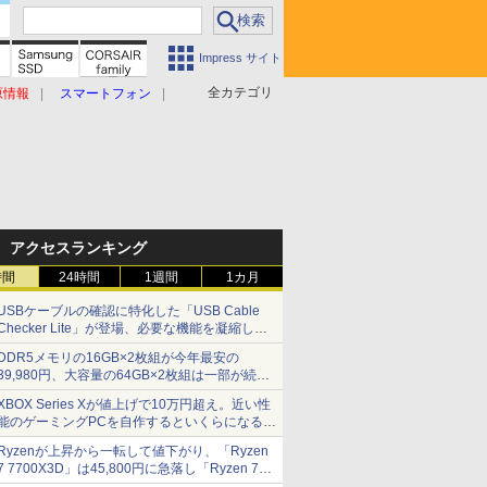
Impress サイト
全カテゴリ
原情報
スマートフォン
アクセスランキング
時間
24時間
1週間
1カ月
USBケーブルの確認に特化した「USB Cable
Checker Lite」が登場、必要な機能を凝縮しコ
ンパクトに 7日発売
DDR5メモリの16GB×2枚組が今年最安の
39,980円、大容量の64GB×2枚組は一部が続騰
[8月前半のメモリ価格]
XBOX Series Xが値上げで10万円超え。近い性
能のゲーミングPCを自作するといくらになる？
【石田賀津男の『酒の肴にPCゲーム』】
Ryzenが上昇から一転して値下がり、「Ryzen
7 7700X3D」は45,800円に急落し「Ryzen 7
7800X3D」との価格逆転解消 [8月前半のCPU