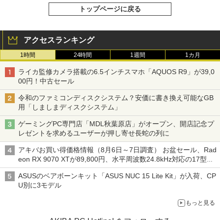
トップページに戻る
アクセスランキング
1時間
24時間
1週間
1カ月
ライカ監修カメラ搭載の6.5インチスマホ「AQUOS R9」が39,0
00円！中古セール
令和のファミコンディスクシステム？安価に書き換え可能なGB
用「しましまディスクシステム」
ゲーミングPC専門店「MDL秋葉原店」がオープン、開店記念プ
レゼントを求めるユーザーが押し寄せ長蛇の列に
アキバお買い得価格情報（8月6日～7日調査） お盆セール、Rad
eon RX 9070 XTが89,800円、水平周波数24.8kHz対応の17型モ
ニターが9,801円、暑さ指数連動セール ほか
ASUSのベアボーンキット「ASUS NUC 15 Lite Kit」が入荷、CP
U別に3モデル
もっと見る