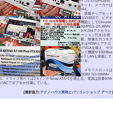
イズの小型PC自作
キット。メーカーは
VIA。
搭載チップセット
はVX855で、ビデオ
機能としてChrome
9(MPEG-2/4,WMV
9,H.264アクセラレ
ーション付き)を搭
載。映像出力コネク
タはHDMIとアナロ
グVGAを備え、サウ
ンド機能や1000Bas
e-T LANも搭載して
いる。
メモリスロットは
DDR2 SO-DIMM×
1、ドライブ用ベイは2.5インチSerial ATA×1を備える。電源は容量60W
のACアダプタが付属している。
[撮影協力:
テクノハウス東映
と
パソコンショップ アーク
]
[この製品だけ表示]