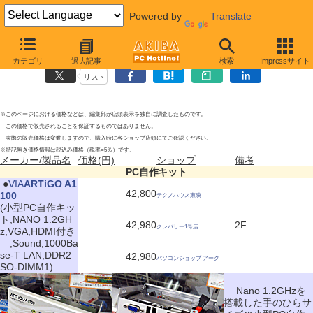
Powered by
Translate
PC自作キットの新製品
2010年5月1日号
カテゴリ
過去記事
検索
Impressサイト
リスト
※このページにおける価格などは、編集部が店頭表示を独自に調査したものです。
この価格で販売されることを保証するものではありません。
実際の販売価格は変動しますので、購入時に各ショップ店頭にてご確認ください。
※特記無き価格情報は税込み価格（税率=5％）です。
メーカー/製品名
価格(円)
ショップ
備考
PC自作キット
|
●
VIA
ARTiGO A1
42,800
100
テクノハウス東映
(小型PC自作キッ
ト,NANO 1.2GH
42,980
2F
クレバリー1号店
z,VGA,HDMI付き
,Sound,1000Ba
se-T LAN,DDR2
42,980
パソコンショップ アーク
SO-DIMM1)
Nano 1.2GHzを
搭載した手のひらサ