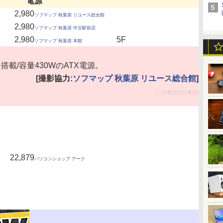
電源
2,980
ソフマップ 秋葉原 リユース総合館
2,980
ソフマップ 秋葉原 中古駅前店
2,980
5F
ソフマップ 秋葉原 本館
搭載/容量430WのATX電源。
[撮影協力:
ソフマップ 秋葉原 リユース総合館
]
[この製品だけ表示]
22,879
パソコンショップ アーク