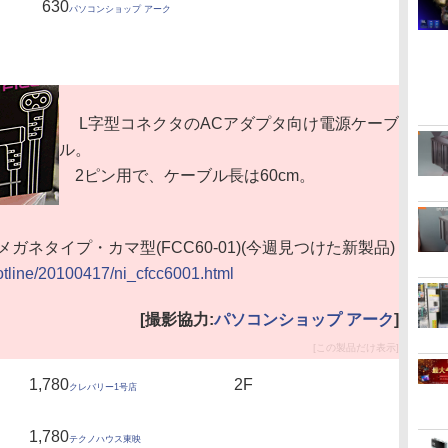
630
パソコンショップ アーク
L字型コネクタのACアダプタ向け電源ケーブ
ル。
2ピン用で、ケーブル長は60cm。
メガネタイプ・カマ型(FCC60-01)(今週見つけた新製品)
hotline/20100417/ni_cfcc6001.html
[撮影協力:
パソコンショップ アーク
]
[この製品だけ表示]
1,780
2F
クレバリー1号店
1,780
テクノハウス東映