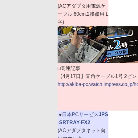
(ACアダプタ用電源ケ
ーブル,60cm,2接点用,L
字)
□関連記事
【4月17日】直角ケーブル1号 2ピン
http://akiba-pc.watch.impress.co.jp/
|
●
日本PCサービス
JPS
-SRTRAY-FX2
(ACアダプタキット向