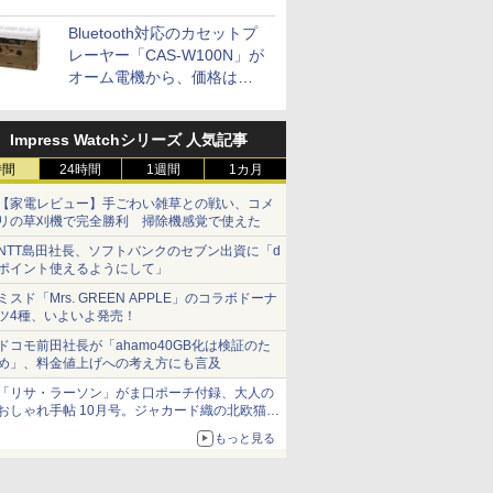
Bluetooth対応のカセットプ
ICE
レーヤー「CAS-W100N」が
天海社
オーム電機から、価格は
5,940円
ス
Comic curea
Impress Watchシリーズ 人気記事
impress QuickBooks
時間
24時間
1週間
1カ月
PUBFUN
パブファンセルフ
【家電レビュー】手ごわい雑草との戦い、コメ
リの草刈機で完全勝利 掃除機感覚で使えた
IPGネットワーク
NTT島田社長、ソフトバンクのセブン出資に「d
TシャツPOD pTa.shop
ポイント使えるようにして」
カスタム写真集POD fabli
ミスド「Mrs. GREEN APPLE」のコラボドーナ
ve
ツ4種、いよいよ発売！
Impress Group Publication Informa
ドコモ前田社長が「ahamo40GB化は検証のた
tion
め」、料金値上げへの考え方にも言及
「リサ・ラーソン」がま口ポーチ付録、大人の
おしゃれ手帖 10月号。ジャカード織の北欧猫デ
ザイン
もっと見る