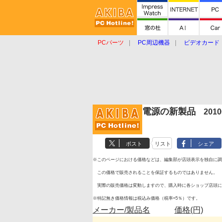
PCパーツ
PC周辺機器
ビデオカード
タブレット
おもしろグッズ
ショップ
電源の新製品
201
ポスト
リスト
シェア
※このページにおける価格などは、編集部が店頭表示を独自に調
この価格で販売されることを保証するものではありません。
実際の販売価格は変動しますので、購入時に各ショップ店頭に
※特記無き価格情報は税込み価格（税率=5％）です。
メーカー/製品名
価格(円)