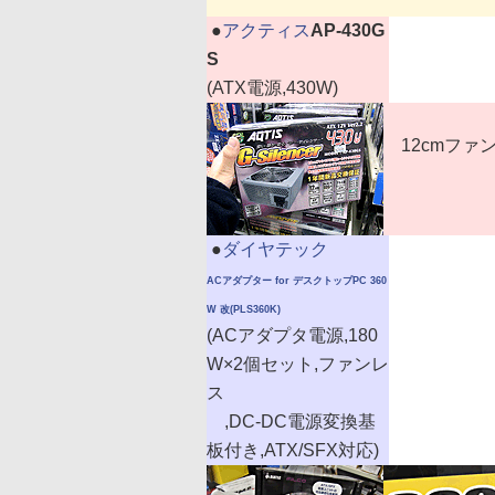
|
●
アクティス
AP-430G
S
(ATX電源,430W)
12cmファン
|
●
ダイヤテック
ACアダプター for デスクトップPC 360
W 改(PLS360K)
(ACアダプタ電源,180
W×2個セット,ファンレ
ス
,DC-DC電源変換基
板付き,ATX/SFX対応)