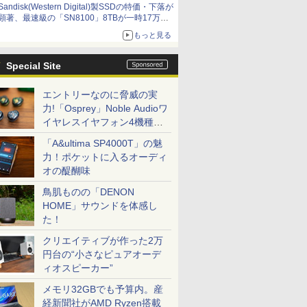
Sandisk(Western Digital)製SSDの特価・下落が
顕著、最速級の「SN8100」8TBが一時17万円
割れ [8月前半のSSD価格]
もっと見る
Special Site
エントリーなのに脅威の実
力!「Osprey」Noble Audioワ
イヤレスイヤフォン4機種を
一気に聴く
「A&ultima SP4000T」の魅
力！ポケットに入るオーディ
オの醍醐味
鳥肌ものの「DENON
HOME」サウンドを体感し
た！
クリエイティブが作った2万
円台の“小さなピュアオーデ
ィオスピーカー”
メモリ32GBでも予算内。産
経新聞社がAMD Ryzen搭載