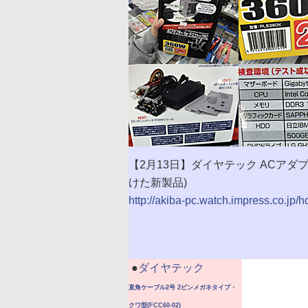
【2月13日】ダイヤテック ACアダプター
けた新製品)
http://akiba-pc.watch.impress.co.jp/
|
●
ダイヤテック
直角ケーブル2号 2ピンメガネタイプ・
クワ型(FCC60-02)