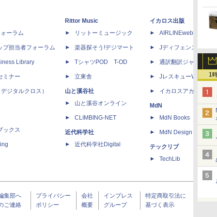
Rittor Music
イカロス出版
dフォーラム
リットーミュージック
AIRLINEweb
ップ担当者フォーラム
楽器探そう!デジマート
Jディフェンスニュー
iness Library
TシャツPOD T-OD
通訳翻訳ジャーナル
1
セミナー
立東舎
JレスキューWeb
 X（デジタルクロス）
山と溪谷社
イカロスアカデミー
山と溪谷オンライン
MdN
CLIMBING-NET
MdN Books
ブックス
近代科学社
MdN Design Interacti
ing
近代科学社Digital
テックリブ
TechLib
編集部へ
プライバシー
会社
インプレス
特定商取引法に
のご連絡
ポリシー
概要
グループ
基づく表示