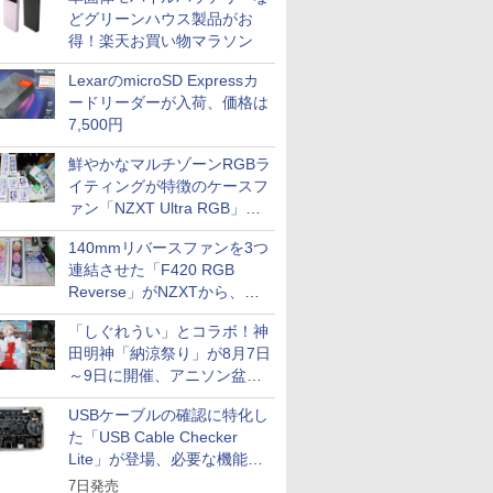
どグリーンハウス製品がお
得！楽天お買い物マラソン
LexarのmicroSD Expressカ
ードリーダーが入荷、価格は
7,500円
鮮やかなマルチゾーンRGBラ
イティングが特徴のケースフ
ァン「NZXT Ultra RGB」が
発売、計8製品
140mmリバースファンを3つ
連結させた「F420 RGB
Reverse」がNZXTから、単
一フレーム採用
「しぐれうい」とコラボ！神
田明神「納涼祭り」が8月7日
～9日に開催、アニソン盆踊
りや屋台グルメなどもあり
USBケーブルの確認に特化し
た「USB Cable Checker
Lite」が登場、必要な機能を
凝縮しコンパクトに
7日発売