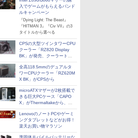
Intel Z890/B860マザーの購
入でゲームがもらえるバンド
ルキャンペーン
『Dying Light: The Beast』
『HITMAN 3』『Civ VII』の3
タイトルから選べる
CPSの大型ツインタワーCPU
クーラー「RZ820 Display
BK」が発売、クーラートッ
プに5インチ液晶搭載
全高118.5mmのデュアルタ
ワーCPUクーラー「RZ620M
X BK」がCPSから
microATXマザーが2枚搭載で
きる巨大PCケース「CAPO
X」がThermaltakeから、カ
ラーは2色
LenovoのノートPCやゲーミ
ングタブレットなどがお得！
楽天お買い物マラソン
準固体モバイルバッテリーな