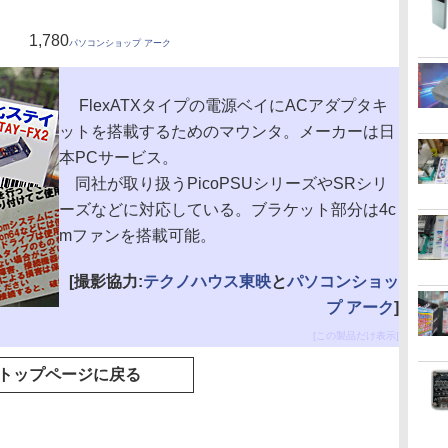
1,780
パソコンショップ アーク
FlexATXタイプの電源ベイにACアダプタキ
ットを搭載するためのマウンタ。メーカーは日
本PCサービス。
同社が取り扱うPicoPSUシリーズやSRシリ
ーズなどに対応している。ブラケット部分は4c
mファンを搭載可能。
[撮影協力:
テクノハウス東映
と
パソコンショッ
プ アーク
]
[この製品だけ表示]
トップページに戻る