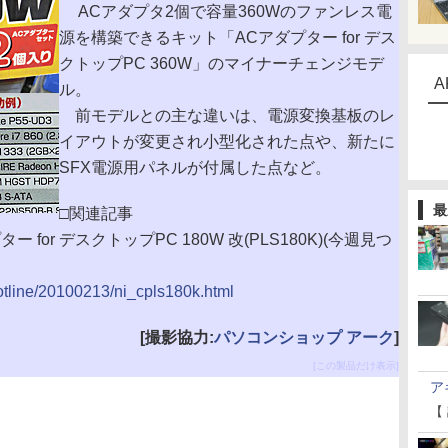
ACアダプタ2個で容量360Wのファンレス電
源を構築できるキット「ACアダプター for デス
クトップPC 360W」のマイナーチェンジモデ
A
ル。
前モデルとの主な違いは、電源変換基板のレ
イアウトが変更され小型化された点や、新たに
SFX電源用パネルが付属した点など。
最
□関連記事
 for デスクトップPC 180W 改(PLS180K)(今週見つ
hotline/20100213/ni_cpls180k.html
[撮影協力:
パソコンショップ アーク
]
[この製品だけ表示]
ア
【