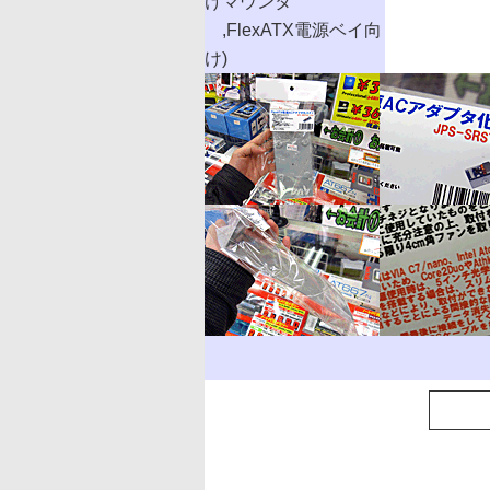
けマウンタ
,FlexATX電源ベイ向
け)