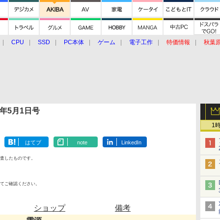
CPU
SSD
PC本体
ゲーム
電子工作
特価情報
秋葉
グルメ
イベント
価格動向
0年5月1日号
1
はてブ
note
LinkedIn
査したものです。
てご確認ください。
ショップ
備考