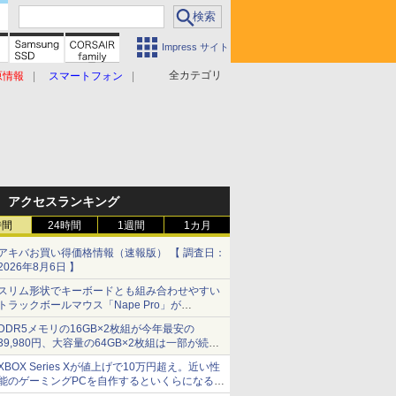
Impress サイト
全カテゴリ
原情報
スマートフォン
アクセスランキング
時間
24時間
1週間
1カ月
アキバお買い得価格情報（速報版） 【 調査日：
2026年8月6日 】
スリム形状でキーボードとも組み合わせやすい
トラックボールマウス「Nape Pro」が
Keychronから
DDR5メモリの16GB×2枚組が今年最安の
39,980円、大容量の64GB×2枚組は一部が続騰
[8月前半のメモリ価格]
XBOX Series Xが値上げで10万円超え。近い性
能のゲーミングPCを自作するといくらになる？
【石田賀津男の『酒の肴にPCゲーム』】