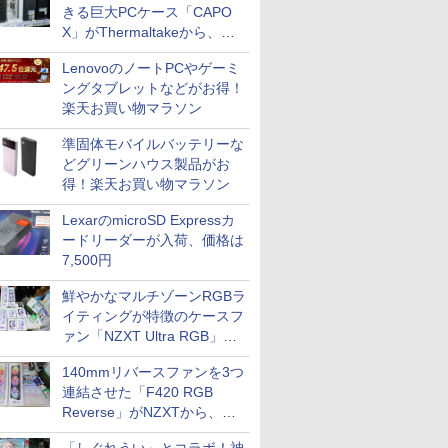
きる巨大PCケース「CAPO
X」がThermaltakeから、カ
ラーは2色
LenovoのノートPCやゲーミ
ングタブレットなどがお得！
楽天お買い物マラソン
準固体モバイルバッテリーな
どグリーンハウス製品がお
得！楽天お買い物マラソン
LexarのmicroSD Expressカ
ードリーダーが入荷、価格は
7,500円
鮮やかなマルチゾーンRGBラ
イティングが特徴のケースフ
ァン「NZXT Ultra RGB」が
発売、計8製品
140mmリバースファンを3つ
連結させた「F420 RGB
Reverse」がNZXTから、単
一フレーム採用