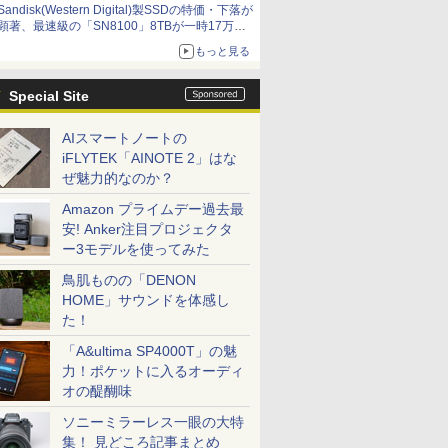
Sandisk(Western Digital)製SSDの特価・下落が
顕著、最速級の「SN8100」8TBが一時17万円
割れ [8月前半のSSD価格]
もっと見る
Special Site
AIスマートノートの
iFLYTEK「AINOTE 2」はな
ぜ魅力的なのか？
Amazon プライムデー過去最
安! Anker注目プロジェクタ
ー3モデルを使ってみた
鳥肌ものの「DENON
HOME」サウンドを体感し
た！
「A&ultima SP4000T」の魅
力！ポケットに入るオーディ
オの醍醐味
ソニーミラーレス一眼の大特
集！ 見どころ記事まとめ