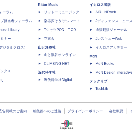
Rittor Music
イカロス出版
dフォーラム
リットーミュージック
AIRLINEweb
ップ担当者フォーラム
楽器探そう!デジマート
Jディフェンスニュー
ness Library
TシャツPOD T-OD
通訳翻訳ジャーナル
セミナー
立東舎
JレスキューWeb
 X（デジタルクロス）
山と溪谷社
イカロスアカデミー
山と溪谷オンライン
MdN
CLIMBING-NET
MdN Books
ブックス
近代科学社
MdN Design Interactiv
ing
近代科学社Digital
テックリブ
TechLib
広告掲載のご案内
編集部へのご連絡
プライバシーポリシー
会社概要