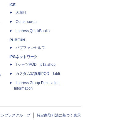
ICE
天海社
ス
Comic curea
impress QuickBooks
PUBFUN
パブファンセルフ
IPGネットワーク
TシャツPOD pTa.shop
カスタム写真集POD fabli
e
Impress Group Publication
Information
インプレスグループ
特定商取引法に基づく表示