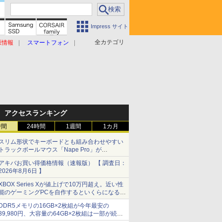
Impress サイト
全カテゴリ
原情報
スマートフォン
アクセスランキング
時間
24時間
1週間
1カ月
スリム形状でキーボードとも組み合わせやすい
トラックボールマウス「Nape Pro」が
Keychronから
アキバお買い得価格情報（速報版） 【 調査日：
2026年8月6日 】
XBOX Series Xが値上げで10万円超え。近い性
能のゲーミングPCを自作するといくらになる？
【石田賀津男の『酒の肴にPCゲーム』】
DDR5メモリの16GB×2枚組が今年最安の
39,980円、大容量の64GB×2枚組は一部が続騰
[8月前半のメモリ価格]