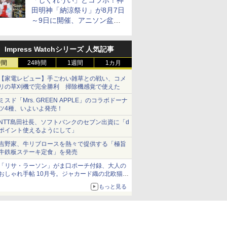
「しぐれうい」とコラボ！神
田明神「納涼祭り」が8月7日
～9日に開催、アニソン盆踊
りや屋台グルメなどもあり
Impress Watchシリーズ 人気記事
時間
24時間
1週間
1カ月
【家電レビュー】手ごわい雑草との戦い、コメ
リの草刈機で完全勝利 掃除機感覚で使えた
ミスド「Mrs. GREEN APPLE」のコラボドーナ
ツ4種、いよいよ発売！
NTT島田社長、ソフトバンクのセブン出資に「d
ポイント使えるようにして」
吉野家、牛リブロースを熱々で提供する「極旨
牛鉄板ステーキ定食」を発売
「リサ・ラーソン」がま口ポーチ付録、大人の
おしゃれ手帖 10月号。ジャカード織の北欧猫デ
ザイン
もっと見る