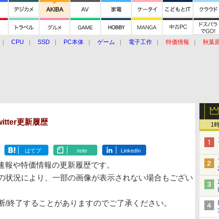
CPU
SSD
PC本体
ゲーム
電子工作
特価情報
秋葉
グルメ
イベント
価格動向
Twitter更新履歴
1
はてブ
note
LinkedIn
速報や特価情報の更新履歴です。
の状況により、一部の画像が表示されない場合もござい
/終了することがありますのでご了承ください。