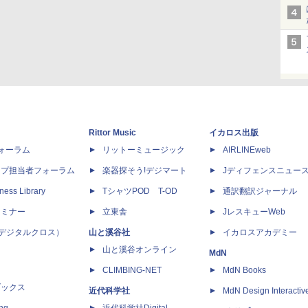
Rittor Music
イカロス出版
dフォーラム
リットーミュージック
AIRLINEweb
ップ担当者フォーラム
楽器探そう!デジマート
Jディフェンスニュー
ness Library
TシャツPOD T-OD
通訳翻訳ジャーナル
セミナー
立東舎
JレスキューWeb
 X（デジタルクロス）
山と溪谷社
イカロスアカデミー
山と溪谷オンライン
MdN
CLIMBING-NET
MdN Books
ブックス
近代科学社
MdN Design Interactiv