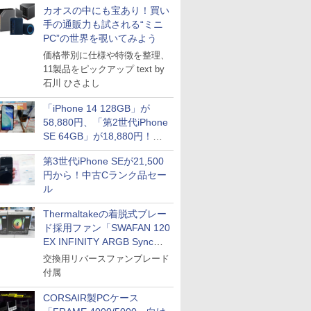
カオスの中にも宝あり！買い
手の通販力も試される“ミニ
PC”の世界を覗いてみよう
価格帯別に仕様や特徴を整理、
11製品をピックアップ text by
石川 ひさよし
「iPhone 14 128GB」が
58,880円、「第2世代iPhone
SE 64GB」が18,880円！中
古Bランク品セール
第3世代iPhone SEが21,500
円から！中古Cランク品セー
ル
Thermaltakeの着脱式ブレー
ド採用ファン「SWAFAN 120
EX INFINITY ARGB Sync」
に単品パッケージ
交換用リバースファンブレード
付属
CORSAIR製PCケース