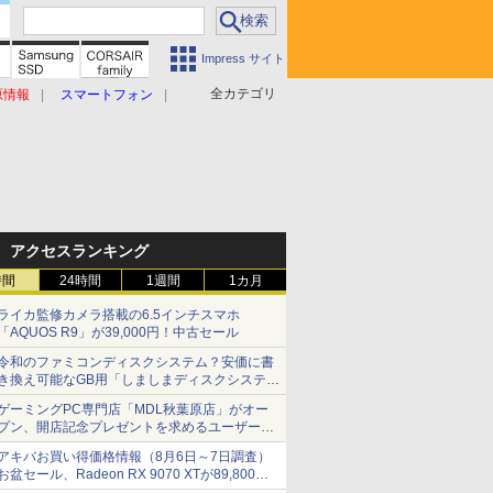
Impress サイト
全カテゴリ
原情報
スマートフォン
アクセスランキング
時間
24時間
1週間
1カ月
ライカ監修カメラ搭載の6.5インチスマホ
「AQUOS R9」が39,000円！中古セール
令和のファミコンディスクシステム？安価に書
き換え可能なGB用「しましまディスクシステ
ム」
ゲーミングPC専門店「MDL秋葉原店」がオー
プン、開店記念プレゼントを求めるユーザーが
押し寄せ長蛇の列に
アキバお買い得価格情報（8月6日～7日調査）
お盆セール、Radeon RX 9070 XTが89,800
円、水平周波数24.8kHz対応の17型モニターが