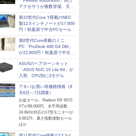
「FRAME 4000/5000」向け
アクセサリが複数登場、天然
木製パネルや背面コネクタ対
第10世代Core Y搭載のNEC
応トレイなど
製12.5インチノートが17,800
円！秋葉原で中古PCセール
第8世代Core搭載のミニ
PC「ProDesk 400 G4 DM」
が22,800円！秋葉原で中古
PCセール
ASUSのベアボーンキット
「ASUS NUC 15 Lite Kit」が
入荷、CPU別に3モデル
アキバお買い得価格情報（8
月6日～7日調査）
お盆セール、Radeon RX 9070
XTが89,800円、水平周波数
24.8kHz対応の17型モニターが
9,801円、暑さ指数連動セール
ほか
第11世代Core搭載の13.3イ