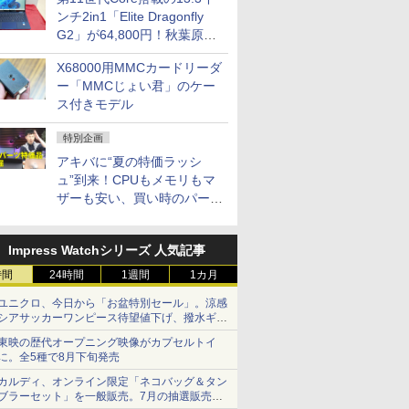
ンチ2in1「Elite Dragonfly
G2」が64,800円！秋葉原で
中古PCセール
X68000用MMCカードリーダ
ー「MMCじょい君」のケー
ス付きモデル
特別企画
アキバに“夏の特価ラッシ
ュ”到来！CPUもメモリもマ
ザーも安い、買い時のパーツ
は？【8月7日(金)22時配信】
Impress Watchシリーズ 人気記事
時間
24時間
1週間
1カ月
ユニクロ、今日から「お盆特別セール」。涼感
シアサッカーワンピース待望値下げ、撥水ギア
ショーツは1990円に
東映の歴代オープニング映像がカプセルトイ
に。全5種で8月下旬発売
カルディ、オンライン限定「ネコバッグ＆タン
ブラーセット」を一般販売。7月の抽選販売の