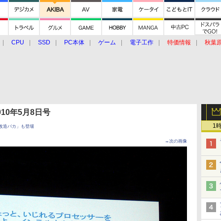
CPU
SSD
PC本体
ゲーム
電子工作
特価情報
秋葉
グルメ
イベント
価格動向
 2010年5月8日号
1
改造バカ」も登場
→次の画像