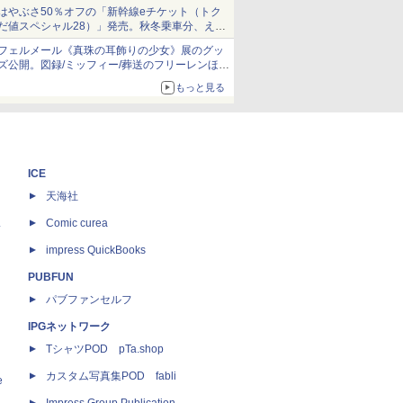
当選無効分
はやぶさ50％オフの「新幹線eチケット（トク
だ値スペシャル28）」発売。秋冬乗車分、えき
ねっと限定
フェルメール《真珠の耳飾りの少女》展のグッ
ズ公開。図録/ミッフィー/葬送のフリーレンほ
か、注目ブランドコラボが実現
もっと見る
ICE
天海社
ス
Comic curea
impress QuickBooks
PUBFUN
パブファンセルフ
IPGネットワーク
TシャツPOD pTa.shop
カスタム写真集POD fabli
e