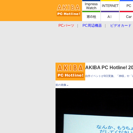
PCパーツ
PC周辺機器
ビデオカード
タブレット
おもしろグッズ
ショップ
AKIBA PC Hotline!
自作イベントが9日実施、「神様」や「
前の画像←