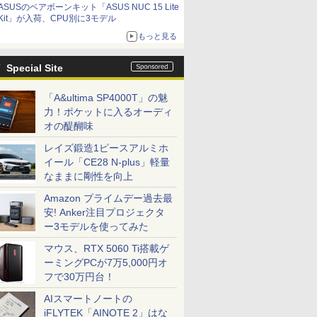
ASUSのベアボーンキット「ASUS NUC 15 Lite
9,801円、暑さ指数連動セール ほか
Kit」が入荷、CPU別に3モデル
もっと見る
Special Site
「A&ultima SP4000T」の魅
力！ポケットに入るオーディ
オの醍醐味
レイズ鍛造1ピースアルミホ
イール「CE28 N-plus」軽量
なままに剛性を向上
Amazon プライムデー過去最
安! Anker注目プロジェクタ
ー3モデルを使ってみた
マウス、RTX 5060 Ti搭載ゲ
ーミングPCが7万5,000円オ
フで30万円台！
AIスマートノートの
iFLYTEK「AINOTE 2」はな