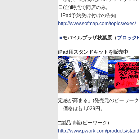
日(金)時点で同店のみ。
□iPad予約受け付けの告知
http://www.sofmap.com/topics/exec/
|
■
モバイルプラザ秋葉原（
ブロックF1
iPad用スタンドキットを販売中
定感が高まる」(発売元のピーワーク
価格は各1,029円。
□製品情報(ピーワーク)
http://www.pwork.com/products/stand