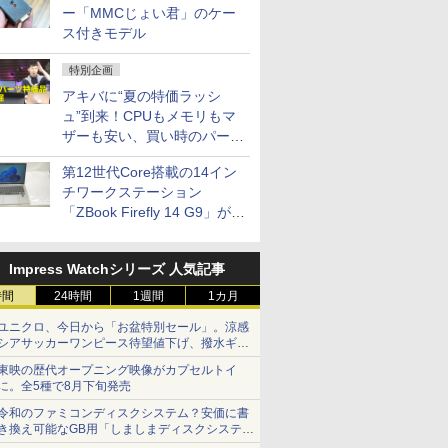
ー「MMCじょい君」のケー
ス付きモデル
特別企画
アキバに“夏の特価ラッシ
ュ”到来！CPUもメモリもマ
ザーも安い、買い時のパーツ
は？【8月7日(金)22時配信】
第12世代Core搭載の14イン
チワークステーション
「ZBook Firefly 14 G9」が
79,800円！秋葉原で中古PC
セール
Impress Watchシリーズ 人気記事
時間
24時間
1週間
1カ月
ユニクロ、今日から「お盆特別セール」。涼感
シアサッカーワンピース待望値下げ、撥水ギア
ショーツは1990円に
東映の歴代オープニング映像がカプセルトイ
に。全5種で8月下旬発売
令和のファミコンディスクシステム？安価に書
き換え可能なGB用「しましまディスクシステ
ム」