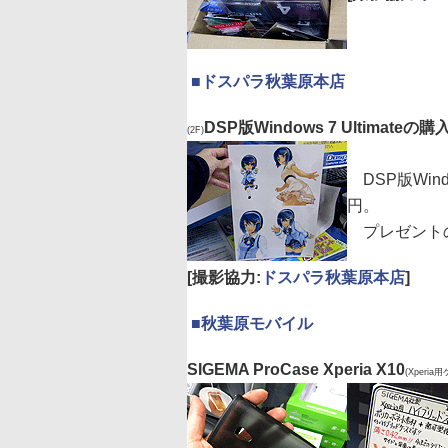
|
■
ドスパラ秋葉原本店
DSP版Windows 7 Ultim
(2F)
DSP版Windo
円。
プレゼント
[撮影協力:
ドスパラ秋葉原本店
]
|
■
秋葉原モバイル
SIGEMA ProCase Xperia X10
(Xperia