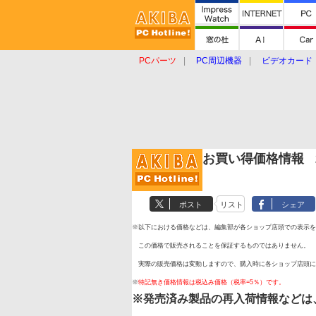
PCパーツ
PC周辺機器
ビデオカード
タブレット
おもしろグッズ
ショップ
お買い得価格情報
2
ポスト
リスト
シェア
※以下における価格などは、編集部が各ショップ店頭での表示を
この価格で販売されることを保証するものではありません。
実際の販売価格は変動しますので、購入時に各ショップ店頭に
※
特記無き価格情報は税込み価格（税率=5％）です。
※発売済み製品の再入荷情報などは、T