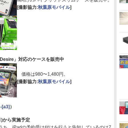
[撮影協力:
秋葉原モバイル
]
C Desire」対応のケースを販売中
価格は980〜1,480円。
[撮影協力:
秋葉原モバイル
]
[a3]
）
(月)から実施予定
ち、iPadの予約受け付けを行うと告知しているのは7