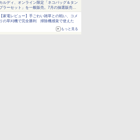
カルディ、オンライン限定「ネコバッグ＆タン
ブラーセット」を一般販売。7月の抽選販売の
当選無効分
【家電レビュー】手ごわい雑草との戦い、コメ
リの草刈機で完全勝利 掃除機感覚で使えた
もっと見る
ICE
天海社
ス
Comic curea
impress QuickBooks
PUBFUN
パブファンセルフ
IPGネットワーク
TシャツPOD pTa.shop
カスタム写真集POD fabli
ve