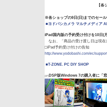
【各
※各ショップの9日(日)までのセー
|
■
ヨドバシカメラ マルチメディア AK
iPad国内版の予約受け付けを10日
なお、「商品の受け渡し日は現在未
□iPad予約受け付けの告知
http://www.yodobashi.com/ec/suppo
|
■
T-ZONE. PC DIY SHOP
DSP版Windows 7の購入者
(1F)