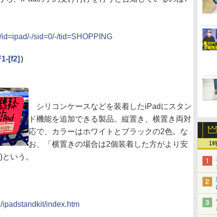
_/id=ipad/-/sid=0/-/tid=SHOPPING
-[f2]
）
シリコンケースなどを装着したiPadにスタン
ド機能を追加できる製品。縦置き、横置き両対
応で、カラーはホワイトとブラックの2色。な
お、「横置きの場合は2個装着した方がより安
1
)という。
/ipadstandkit/index.htm