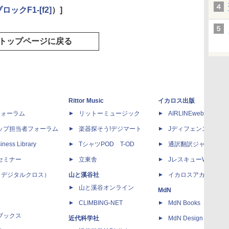
ロックF1-[f2]
）]
トップページに戻る
Rittor Music
イカロス出版
dフォーラム
リットーミュージック
AIRLINEweb
ップ担当者フォーラム
楽器探そう!デジマート
Jディフェンスニュー
iness Library
TシャツPOD T-OD
通訳翻訳ジャーナル
セミナー
立東舎
JレスキューWeb
 X（デジタルクロス）
山と溪谷社
イカロスアカデミー
山と溪谷オンライン
MdN
CLIMBING-NET
MdN Books
ブックス
近代科学社
MdN Design Interacti