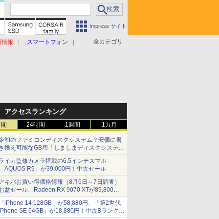
Impress サイト
全カテゴリ
原情報
スマートフォン
アクセスランキング
時間
24時間
1週間
1カ月
令和のファミコンディスクシステム？安価に書
き換え可能なGB用「しましまディスクシステ
ム」
ライカ監修カメラ搭載の6.5インチスマホ
「AQUOS R9」が39,000円！中古セール
アキバお買い得価格情報（8月6日～7日調査）
お盆セール、Radeon RX 9070 XTが89,800
円、水平周波数24.8kHz対応の17型モニターが
「iPhone 14 128GB」が58,880円、「第2世代
9,801円、暑さ指数連動セール ほか
iPhone SE 64GB」が18,880円！中古Bランク品
セール