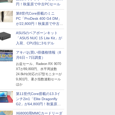
円！秋葉原で中古PCセール
第8世代Core搭載のミニ
PC「ProDesk 400 G4 DM」
が22,800円！秋葉原で中古
PCセール
ASUSのベアボーンキット
「ASUS NUC 15 Lite Kit」が
入荷、CPU別に3モデル
アキバお買い得価格情報（8
月6日～7日調査）
お盆セール、Radeon RX 9070
XTが89,800円、水平周波数
24.8kHz対応の17型モニターが
9,801円、暑さ指数連動セール
ほか
第11世代Core搭載の13.3イ
ンチ2in1「Elite Dragonfly
G2」が64,800円！秋葉原で
中古PCセール
X68000用MMCカードリーダ