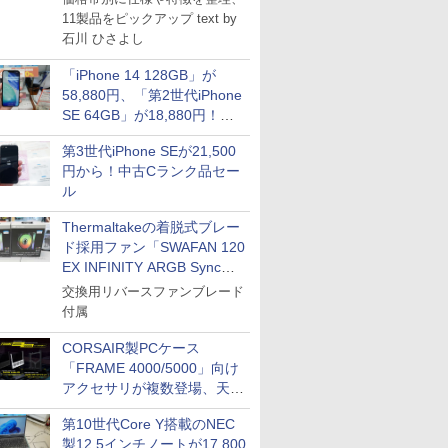
11製品をピックアップ text by
石川 ひさよし
「iPhone 14 128GB」が
58,880円、「第2世代iPhone
SE 64GB」が18,880円！中
古Bランク品セール
第3世代iPhone SEが21,500
円から！中古Cランク品セー
ル
Thermaltakeの着脱式ブレー
ド採用ファン「SWAFAN 120
EX INFINITY ARGB Sync」
に単品パッケージ
交換用リバースファンブレード
付属
CORSAIR製PCケース
「FRAME 4000/5000」向け
アクセサリが複数登場、天然
木製パネルや背面コネクタ対
第10世代Core Y搭載のNEC
応トレイなど
製12.5インチノートが17,800