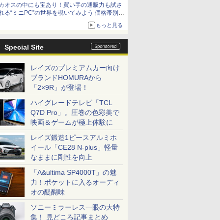
カオスの中にも宝あり！買い手の通販力も試さ
れる“ミニPC”の世界を覗いてみよう 価格帯別に
仕様や特徴を整理、11製品をピックアップ text
もっと見る
by 石川 ひさよし
Special Site
レイズのプレミアムカー向け
ブランドHOMURAから
「2×9R」が登場！
ハイグレードテレビ「TCL
Q7D Pro」。圧巻の色彩美で
映画＆ゲームが極上体験に
レイズ鍛造1ピースアルミホ
イール「CE28 N-plus」軽量
なままに剛性を向上
「A&ultima SP4000T」の魅
力！ポケットに入るオーディ
オの醍醐味
ソニーミラーレス一眼の大特
集！ 見どころ記事まとめ