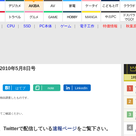
CPU
SSD
PC本体
ゲーム
電子工作
特価情報
秋葉
グルメ
イベント
価格動向
010年5月8日号
1
はてブ
note
LinkedIn
独自調査したものです。
てご確認ください。
witterで配信している
速報ページ
をご覧下さい。