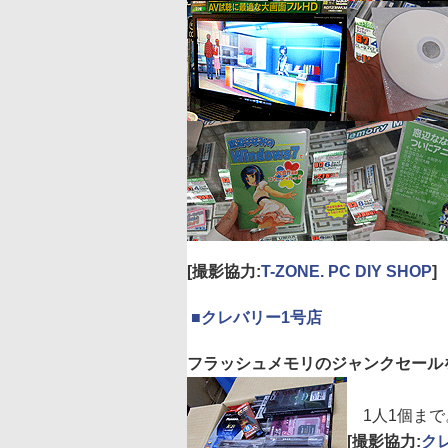
[撮影協力:
T-ZONE. PC DIY SHOP
]
|
■
クレバリー1号店
フラッシュメモリのジャンクセール
1人1個まで
[撮影協力:
ク