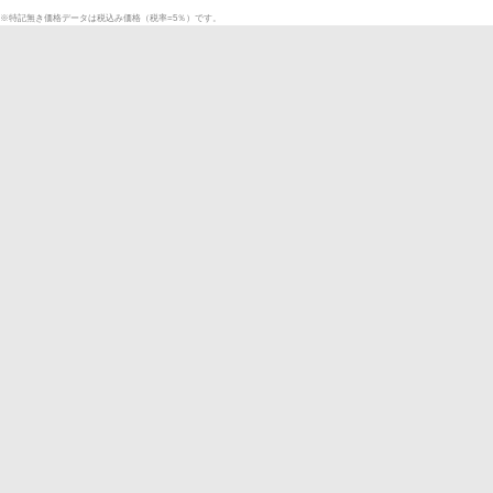
※特記無き価格データは税込み価格（税率=5％）です。