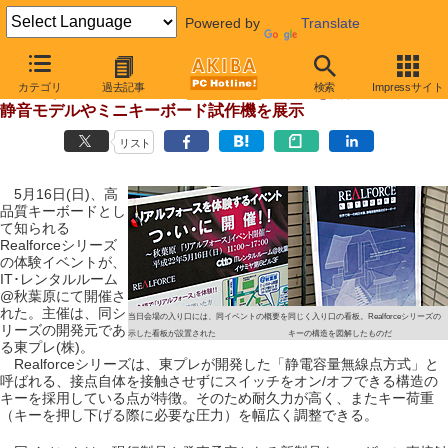
Powered by
Translate
【 2010年5月22日号 】
カテゴリ
過去記事
検索
Impressサイト
東プレがRealforceシリーズの体験イベントを開催、
静音モデルやミニキーボード試作機を展示
リスト
5月16日(日)、高
品質キーボードとし
て知られる
Realforceシリーズ
の体験イベントが、
IT･レンタルルーム
@秋葉原にて開催さ
れた。主催は、同シ
当日会場の入り口には、同イベントの概要を
同じく入り口の看板。Realforceシリーズの
リーズの開発元であ
示した看板が設置された
キーの構造を図解したものだ
る東プレ(株)。
Realforceシリーズは、東プレが開発した「静電容量無線点方式」と
呼ばれる、接点自体を接触させずにスイッチをオン/オフできる構造の
キーを採用している点が特徴。そのため耐久力が高く、またキー荷重
（キーを押し下げる際に必要な圧力）を幅広く調整できる。