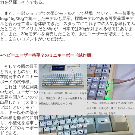
力を発揮しそうである。
また、一部ショップでの限定モデルとして登場していた、キー荷重を
55g/45g/30gで統一したモデルも展示。標準モデルである可変荷重モデ
ルと合わせて違いを体験できた。スタッフにこれまでの人気を尋ねてみ
たところ「アメリカだと55gが、日本では30gが好まれる傾向にありま
す。また、30gモデルを発売したことで、女性ユーザーが増えました」
と、面白いコメントがいただけた。
●ヘビーユーザー待望？のミニキーボード試作機
そして今回の目玉
と言えるものが、現
在開発中のミニキー
ボードの試作機。
これは「現在開発
中だが、ユーザーの
ミニキーボード試作機。狭いキーピッチを活
意見を聞きたいので
かし、可能な限り多くのキーを搭載すること
出品した」（スタッ
ケーブルは汎用のmini Bタイプ（USB 2.0コ
を目的とした配列となっている
フ談）というモデ
ネクタ用）が使える仕様だ。動作インジケー
ル。キー以外の部分
ターの取り付け方にも注目
の面積を徹底的に削
り、小型化を追求し
たタイプのキーボー
ドである。