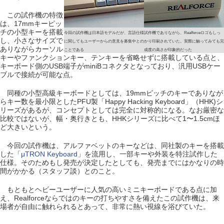
この試作機の特徴
は、17mmキーピッ
チの小型キーを搭載
今回の試作機は日本語モデルだが、言語仕様
試作機でありながら、Realforceロゴもしっ
し、小さなサイズで
に関してもユーザーからの意見を募集中との
かり印刷されていた。実際に触ってみても完
ありながらカーソル
ことである
成度の高さが印象的だった
キーやファンクションキー、テンキーを省略せずに搭載している点と、
キーボード側のUSB端子がminiBコネクタとなっており、汎用USBケー
ブルで接続が可能な点。
同種の小型高級キーボードとしては、19mmピッチのキーでありなが
らキー数を最小限としたPFU製「Happy Hacking Keyboard」（HHK)シ
リーズがあるが、コンセプトとしては完全に対称的になる。なお厳密な
比較ではないが、幅・奥行きとも、HHKシリーズに比べて1〜1.5cmほ
ど大きいという。
今回の試作機は、アルファベットのキーなどは、同社製のキーを搭載
した「
μTRON Keyboard
」を流用し、一部キーや外装を特注試作した
仕様。そのためもし発売が決定したとしても、発売までにはかなりの時
間がかかる（スタッフ談）とのこと。
もともとヘビーユーザーに人気の高いミニキーボードである点に加
え、Realforceならではのキーの打ちやすさを備えたこの試作機は、来
場者が自由に触れられるとあって、非常に熱い視線を浴びていた。