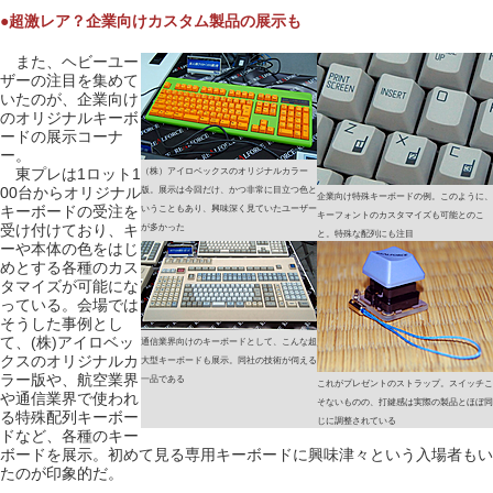
●超激レア？企業向けカスタム製品の展示も
また、ヘビーユー
ザーの注目を集めて
いたのが、企業向け
のオリジナルキーボ
ードの展示コーナ
ー。
東プレは1ロット1
（株）アイロベックスのオリジナルカラー
00台からオリジナル
版。展示は今回だけ、かつ非常に目立つ色と
企業向け特殊キーボードの例。このように、
キーボードの受注を
いうこともあり、興味深く見ていたユーザー
キーフォントのカスタマイズも可能とのこ
受け付けており、キ
が多かった
と。特殊な配列にも注目
ーや本体の色をはじ
めとする各種のカス
タマイズが可能にな
っている。会場では
そうした事例とし
て、(株)アイロベッ
通信業界向けのキーボードとして、こんな超
クスのオリジナルカ
大型キーボードも展示。同社の技術が伺える
ラー版や、航空業界
一品である
これがプレゼントのストラップ。スイッチこ
や通信業界で使われ
そないものの、打鍵感は実際の製品とほぼ同
る特殊配列キーボー
じに調整されている
ドなど、各種のキー
ボードを展示。初めて見る専用キーボードに興味津々という入場者もい
たのが印象的だ。