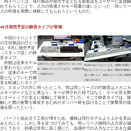
同イベントは、現行製品や発売予定となる新製品をユーザーに直接触
れてもらうことで、入力の快適さやキー荷重の違いといった、同シリー
ズの特徴を実際に体験してもらおうというものだ。
●8月発売予定の静音タイプが登場
今回のイベントで
の注目製品のひとつ
は、8月に発売予定
（スタッフ談）の静
音タイプ。
外観は従来モデル
従来モデル（左）と静音モデル（右）の比
Realforceならではといえる、4種類の荷重の
と変わりないのだ
較。自由にタイピングしながら、打鍵音の違
異なるバリエーション展示。実際の打鍵感の
が、従来のキーで問
いを確認できた
違いに驚いたり、納得したように頷く来場者
題となっていた打鍵
の姿も見られた
音を軽減したタイプ
だ。スタッフの方に伺ったところ、実は同シリーズの打鍵音はメカニカ
ルキーボードなどと異なり、キーが押された時ではなく、キーが戻る際
にキートップが支えに接触して発生していた。そこで静音タイプは、接
触した際の衝撃を吸収するためのダンパー材を設けることで衝撃音の低
減を図ったという。
パーツと組み立て工程が増すため、価格は現行モデルより上がる見込
みとのこと。しかし耳を近づけてみても、同シリーズ独特の入力音が減
少しており、効果は非常に高く感じた。会議中での入力などに大きな威