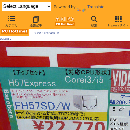
Powered by
Translate
AKIBA PC Hotline! 2010年5月22日号
カテゴリ
過去記事
検索
Impressサイト
今週見つけた新製品：PC自作キット
ファスト FH57SD/B・W
前の画像←