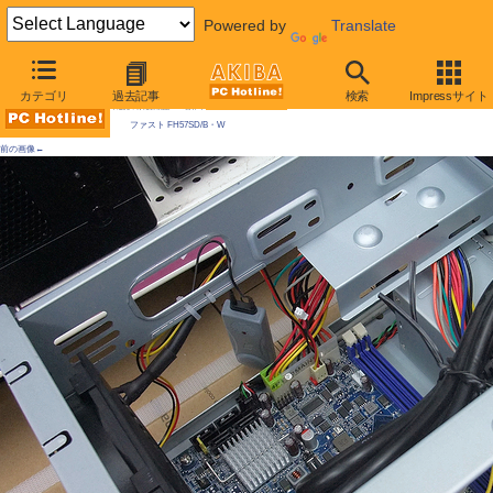
Powered by
Translate
AKIBA PC Hotline! 2010年5月22日号
カテゴリ
過去記事
検索
Impressサイト
今週見つけた新製品：PC自作キット
ファスト FH57SD/B・W
前の画像←