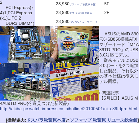
2
23,980
5F
ソフマップ 秋葉原 本館
,PCI Express(x
23,980
2F
4)1,PCI Express
ドスパラ秋葉原本店
(x1)1,PCI2
23,980
,DDR3 DIMM4)
パソコンショップ アーク
ASUSのAMD 890
FX+SB850搭載ATX
マザーボード「M4A
89TD PRO」のUSB
3.0対応モデル。
従来モデルにUSB
3.0ポートを2つ追加
した製品。それ以外
の基本仕様は従来モ
デル同様。
□関連記事
【5月1日】ASUS M
4A89TD PRO(今週見つけた新製品)
http://akiba-pc.watch.impress.co.jp/hotline/20100501/ni_c89tdpro.html
[撮影協力:
ドスパラ秋葉原本店
と
ソフマップ 秋葉原 リユース総合館
]