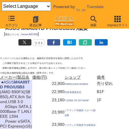
Powered by
Translate
2010年5月22日号
カテゴリ
過去記事
検索
Impressサイト
ASUS M4A89TD PRO/USB3の概要
[
]
製品ジャンル：
Socket AM3 M/B
リスト
※このページにおける価格などは、編集部が店頭表示を独自に調査したものです。
この価格で販売されることを保証するものではありません。
実際の販売価格は変動しますので、購入時に各ショップ店頭にてご確認ください。
※特記無き価格情報は税込み価格（税率=5％）です。
メーカー/製品名
価格(円)
ショップ
備考
|
●
ASUS
M4A89T
22,800
売り切れ
OVERCLOCK WORKS
D PRO/USB3
22,980
B1F
(AMD 890FX(SB
ZOA 秋葉原本店
850),ATX,8ch So
23,180
1F
und,USB 3.0
T-ZONE. PC DIY SHOP
,6Gbps SATA,1
000Base-T LAN,I
ソフマップ 秋葉原 リユース総
23,980
EEE 1394
合館
,Power eSATA,
23,980
PCI Express(x16)
ソフマップ 秋葉原 中古駅前店