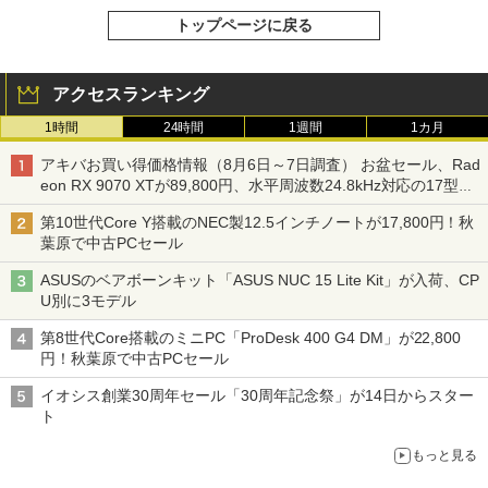
トップページに戻る
アクセスランキング
1時間
24時間
1週間
1カ月
アキバお買い得価格情報（8月6日～7日調査） お盆セール、Rad
eon RX 9070 XTが89,800円、水平周波数24.8kHz対応の17型モ
ニターが9,801円、暑さ指数連動セール ほか
第10世代Core Y搭載のNEC製12.5インチノートが17,800円！秋
葉原で中古PCセール
ASUSのベアボーンキット「ASUS NUC 15 Lite Kit」が入荷、CP
U別に3モデル
第8世代Core搭載のミニPC「ProDesk 400 G4 DM」が22,800
円！秋葉原で中古PCセール
イオシス創業30周年セール「30周年記念祭」が14日からスター
ト
もっと見る