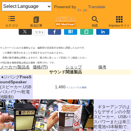
Powered by
Translate
サウンド関連製品の新製品
2010年5月22日号
カテゴリ
過去記事
検索
Impressサイト
リスト
※このページにおける価格などは、編集部が店頭表示を独自に調査したものです。
この価格で販売されることを保証するものではありません。
実際の販売価格は変動しますので、購入時に各ショップ店頭にてご確認ください。
※特記無き価格情報は税込み価格（税率=5％）です。
メーカー/製品名
価格(円)
ショップ
備考
サウンド関連製品
|
●ジパング
FreeS
oundSpeaker
(スピーカー,USB
1,480
パソコンハウス東映
バスパワー/乾電
池駆動)
ギターアンプのよ
うなデザインの小型
スピーカー。USBバ
スパワーまたは単三
乾電池×3本駆動で、