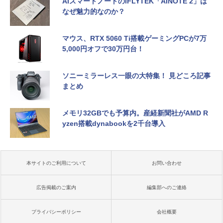
AIスマートノートのiFLYTEK「AINOTE 2」は
なぜ魅力的なのか？
マウス、RTX 5060 Ti搭載ゲーミングPCが7万
5,000円オフで30万円台！
ソニーミラーレス一眼の大特集！ 見どころ記事
まとめ
メモリ32GBでも予算内。産経新聞社がAMD R
yzen搭載dynabookを2千台導入
本サイトのご利用について
お問い合わせ
広告掲載のご案内
編集部へのご連絡
プライバシーポリシー
会社概要