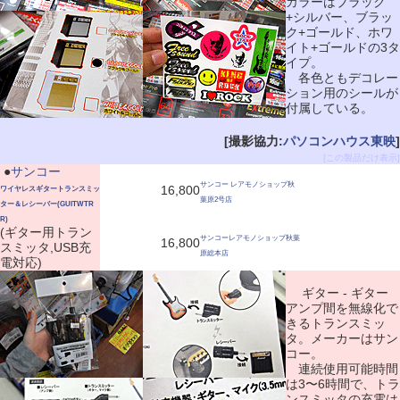
カラーはブラック
+シルバー、ブラッ
ク+ゴールド、ホワ
イト+ゴールドの3タ
イプ。
各色ともデコレー
ション用のシールが
付属している。
[撮影協力:
パソコンハウス東映
]
[この製品だけ表示]
|
●
サンコー
サンコー レアモノショップ秋
16,800
ワイヤレスギタートランスミッ
葉原2号店
ター＆レシーバー(GUITWTR
R)
(ギター用トラン
サンコーレアモノショップ秋葉
16,800
スミッタ,USB充
原総本店
電対応)
ギター - ギター
アンプ間を無線化で
きるトランスミッ
タ。メーカーはサン
コー。
連続使用可能時間
は3〜6時間で、トラ
ンスミッタの充電は