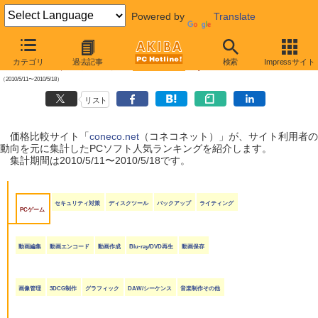
Powered by
Translate
【 2010年5月22日号 】
カテゴリ
過去記事
検索
Impressサイト
coneco.net人気ランキング（ソフト編）
（2010/5/11〜2010/5/18）
リスト
価格比較サイト「
coneco.net
（コネコネット）」が、サイト利用者の
動向を元に集計したPCソフト人気ランキングを紹介します。
集計期間は2010/5/11〜2010/5/18です。
セキュリティ対策
ディスクツール
バックアップ
ライティング
PCゲーム
動画編集
動画エンコード
動画作成
Blu-ray/DVD再生
動画保存
画像管理
3DCG制作
グラフィック
DAW/シーケンス
音楽制作その他