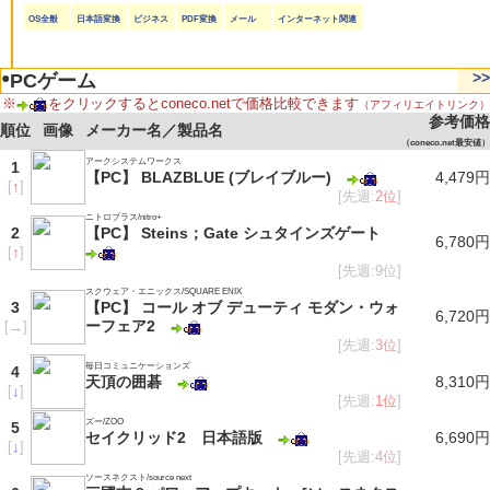
OS全般
日本語変換
ビジネス
PDF変換
メール
インターネット関連
●
>>
PCゲーム
※
をクリックするとconeco.netで価格比較できます
（アフィリエイトリンク）
参考価格
順位
画像
メーカー名／製品名
（coneco.net最安値）
アークシステムワークス
1
【PC】 BLAZBLUE (ブレイブルー)
4,479円
[
↑
]
[先週:
2位
]
ニトロプラス/nitro+
2
【PC】 Steins；Gate シュタインズゲート
6,780円
[
↑
]
[先週:9位]
スクウェア・エニックス/SQUARE ENIX
3
【PC】 コール オブ デューティ モダン・ウォ
6,720円
ーフェア2
[
→
]
[先週:
3位
]
毎日コミュニケーションズ
4
天頂の囲碁
8,310円
[
↓
]
[先週:
1位
]
ズー/ZOO
5
セイクリッド2 日本語版
6,690円
[
↓
]
[先週:
4位
]
ソースネクスト/source next