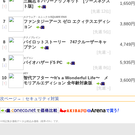
6
三國志 8 パワーアップキット [ソースネクス
1,650円
ト版]
[
↑
]
[先週:12位]
スクウェア・エニックス/SQUARE ENIX
7
ファンタジーアース ゼロ エクィテスエディシ
3,880円
ョン
[
↓
]
[先週:5位]
テクノブレイン
8
パイロットストーリー 747クルーザーキャ
4,749円
プテン
[
↑
]
[先週:−]
カプコン
9
バイオハザード5 PC
5,935円
[
↓
]
[先週:8位]
KEY
10
智代アフター 〜It’s a Wonderful Life〜 メ
3,600円
モリアルエディション 全年齢対象版
[
↑
]
[先週:−]
次ページ→：セキュリティ対策
※特記無き価格データは税込み価格（税率=5％）です。