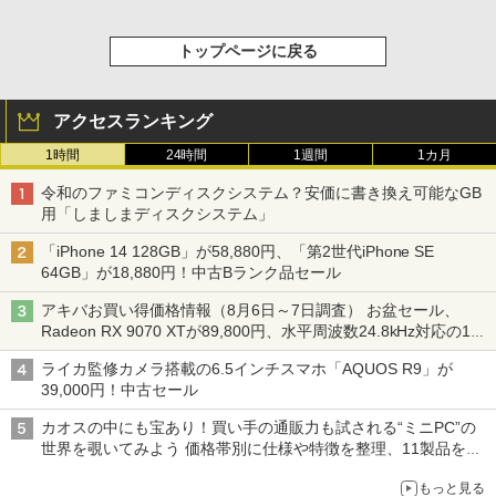
トップページに戻る
アクセスランキング
1時間
24時間
1週間
1カ月
令和のファミコンディスクシステム？安価に書き換え可能なGB
用「しましまディスクシステム」
「iPhone 14 128GB」が58,880円、「第2世代iPhone SE
64GB」が18,880円！中古Bランク品セール
アキバお買い得価格情報（8月6日～7日調査） お盆セール、
Radeon RX 9070 XTが89,800円、水平周波数24.8kHz対応の17
型モニターが9,801円、暑さ指数連動セール ほか
ライカ監修カメラ搭載の6.5インチスマホ「AQUOS R9」が
39,000円！中古セール
カオスの中にも宝あり！買い手の通販力も試される“ミニPC”の
世界を覗いてみよう 価格帯別に仕様や特徴を整理、11製品をピ
ックアップ text by 石川 ひさよし
もっと見る