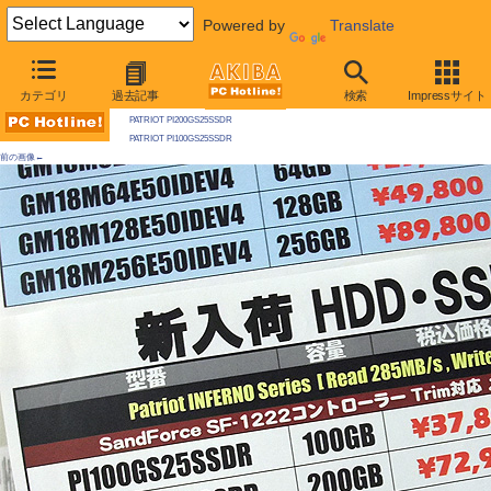
Powered by
Translate
AKIBA PC Hotline! 2010年5月29日号
カテゴリ
過去記事
検索
Impressサイト
今週見つけた新製品：ハードディスク
PATRIOT PI200GS25SSDR
PATRIOT PI100GS25SSDR
前の画像←