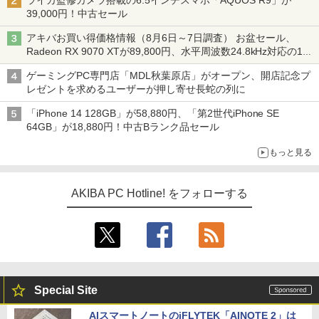
ライカ監修カメラ搭載の6.5インチスマホ「AQUOS R9」が
39,000円！中古セール
アキバお買い得価格情報（8月6日～7日調査） お盆セール、
Radeon RX 9070 XTが89,800円、水平周波数24.8kHz対応の17
型モニターが9,801円、暑さ指数連動セール ほか
ゲーミングPC専門店「MDL秋葉原店」がオープン、開店記念プ
レゼントを求めるユーザーが押し寄せ長蛇の列に
「iPhone 14 128GB」が58,880円、「第2世代iPhone SE
64GB」が18,880円！中古Bランク品セール
もっと見る
AKIBA PC Hotline! をフォローする
Special Site
AIスマートノートのiFLYTEK「AINOTE 2」は