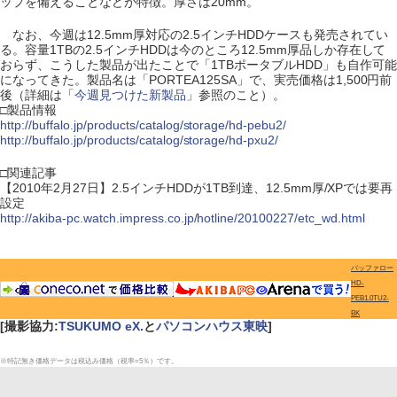
ップを備えることなどが特徴。厚さは20mm。
なお、今週は12.5mm厚対応の2.5インチHDDケースも発売されてい
る。容量1TBの2.5インチHDDは今のところ12.5mm厚品しか存在して
おらず、こうした製品が出たことで「1TBポータブルHDD」も自作可能
になってきた。製品名は「PORTEA125SA」で、実売価格は1,500円前
後（詳細は「
今週見つけた新製品
」参照のこと）。
□製品情報
http://buffalo.jp/products/catalog/storage/hd-pebu2/
http://buffalo.jp/products/catalog/storage/hd-pxu2/
□関連記事
【2010年2月27日】2.5インチHDDが1TB到達、12.5mm厚/XPでは要再
設定
http://akiba-pc.watch.impress.co.jp/hotline/20100227/etc_wd.html
バッファロー
HD-
PEB1.0TU2-
BK
[撮影協力:
TSUKUMO eX.
と
パソコンハウス東映
]
※特記無き価格データは税込み価格（税率=5％）です。