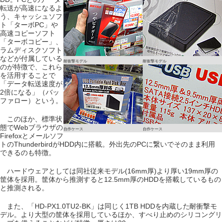
転送が高速になるよ
う、キャッシュソフ
ト「ターボPC」や
高速コピーソフト
「ターボコピー」、
ラムディスクソフト
などが付属している
耐衝撃モデル
耐衝撃モデル
のが特徴で、これら
を活用することで
「データ転送速度が
2倍になる」（バッ
ファロー）という。
このほか、標準状
態でWebブラウザの
自作ケース
自作ケース
Firefoxとメールソフ
トのThunderbirdがHDD内に搭載。外出先のPCに繋いでそのまま利用
できるのも特徴。
ハードウェアとしては同社従来モデル(16mm厚)より厚い19mm厚の
筐体を採用。筐体から推測すると12.5mm厚のHDDを搭載しているもの
と推測される。
また、「HD-PX1.0TU2-BK」は同じく1TB HDDを内蔵した耐衝撃モ
デル。より大型の筐体を採用しているほか、すべり止めのシリコングリ