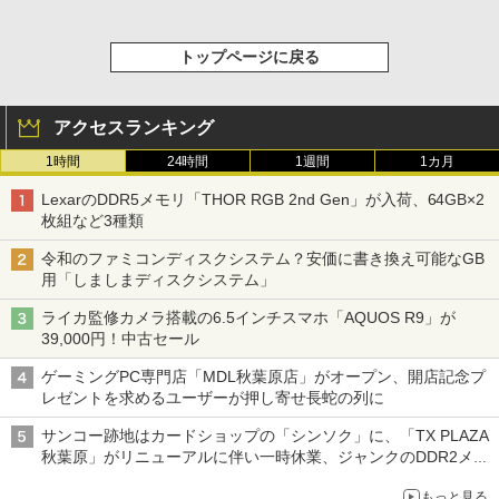
トップページに戻る
アクセスランキング
1時間
24時間
1週間
1カ月
LexarのDDR5メモリ「THOR RGB 2nd Gen」が入荷、64GB×2
枚組など3種類
令和のファミコンディスクシステム？安価に書き換え可能なGB
用「しましまディスクシステム」
ライカ監修カメラ搭載の6.5インチスマホ「AQUOS R9」が
39,000円！中古セール
ゲーミングPC専門店「MDL秋葉原店」がオープン、開店記念プ
レゼントを求めるユーザーが押し寄せ長蛇の列に
サンコー跡地はカードショップの「シンソク」に、「TX PLAZA
秋葉原」がリニューアルに伴い一時休業、ジャンクのDDR2メモ
リが100円で販売など～ 最近の秋葉原 ～
もっと見る