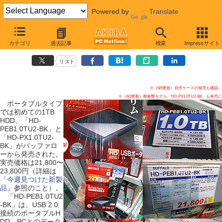
Powered by
Translate
【 2010年6月5日号 】
カテゴリ
過去記事
検索
Impressサイト
1TBのポータブルHDDが発売に、自作ケースも登場
リスト
※（6/5更新）自作ケースの発売も確認。
※（6/3更新）耐衝撃モデル「HD-PX1.0TU2-BK」も発売に
ポータブルタイプ
では初めての1TB
HDD、「HD-
PEB1.0TU2-BK」と
「HD-PX1.0TU2-
BK」がバッファロ
ーから発売された。
実売価格は21,800〜
23,800円（詳細は
「
今週見つけた新製
品
」参照のこと）。
「HD-PEB1.0TU2
-BK」は、USB 2.0
接続のポータブルH
DD。PCとのデータ