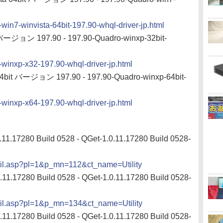
-win7-winvista-64bit-197.90-whql-driver-jp.html
ージョン 197.90 - 197.90-Quadro-winxp-32bit-
o-winxp-x32-197.90-whql-driver-jp.html
4bit バージョン 197.90 - 197.90-Quadro-winxp-64bit-
o-winxp-x64-197.90-whql-driver-jp.html
11.17280 Build 0528 - QGet-1.0.11.17280 Build 0528-
ail.asp?pl=1&p_mn=112&ct_name=Utility
11.17280 Build 0528 - QGet-1.0.11.17280 Build 0528-
ail.asp?pl=1&p_mn=134&ct_name=Utility
11.17280 Build 0528 - QGet-1.0.11.17280 Build 0528-