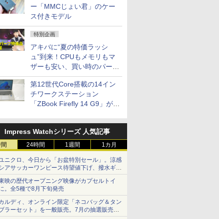
ー「MMCじょい君」のケー
ス付きモデル
特別企画
アキバに“夏の特価ラッシ
ュ”到来！CPUもメモリもマ
ザーも安い、買い時のパーツ
は？【8月7日(金)22時配信】
第12世代Core搭載の14イン
チワークステーション
「ZBook Firefly 14 G9」が
79,800円！秋葉原で中古PC
セール
Impress Watchシリーズ 人気記事
時間
24時間
1週間
1カ月
ユニクロ、今日から「お盆特別セール」。涼感
シアサッカーワンピース待望値下げ、撥水ギア
ショーツは1990円に
東映の歴代オープニング映像がカプセルトイ
に。全5種で8月下旬発売
カルディ、オンライン限定「ネコバッグ＆タン
ブラーセット」を一般販売。7月の抽選販売の
当選無効分