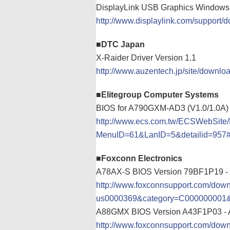
DisplayLink USB Graphics Windows D
http://www.displaylink.com/support/
■DTC Japan
X-Raider Driver Version 1.1
http://www.auzentech.jp/site/downlo
■Elitegroup Computer Systems
BIOS for A790GXM-AD3 (V1.0/1.0A
http://www.ecs.com.tw/ECSWebSite
MenuID=61&LanID=5&detailid=957
■Foxconn Electronics
A78AX-S BIOS Version 79BF1P19 -
http://www.foxconnsupport.com/dow
us0000369&category=C000000001&
A88GMX BIOS Version A43F1P03 - 
http://www.foxconnsupport.com/dow