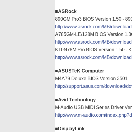
■ASRock
890GM Pro3 BIOS Version 1.50 - 8
http://www.asrock.com/MB/downlo
A785GM-LE/128M BIOS Version 1.3
http://www.asrock.com/MB/downlo
K10N78M Pro BIOS Version 1.50 - 
http://www.asrock.com/MB/downlo
■ASUSTeK Computer
M4A79 Deluxe BIOS Version 3501
http://support.asus.com/download/d
■Avid Technology
M-Audio USB MIDI Series Driver Vers
http://www.m-audio.com/index.php?d
■DisplayLink