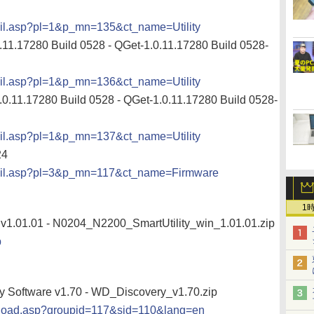
ail.asp?pl=1&p_mn=135&ct_name=Utility
11.17280 Build 0528 - QGet-1.0.11.17280 Build 0528-
ail.asp?pl=1&p_mn=136&ct_name=Utility
.11.17280 Build 0528 - QGet-1.0.11.17280 Build 0528-
ail.asp?pl=1&p_mn=137&ct_name=Utility
24
tail.asp?pl=3&p_mn=117&ct_name=Firmware
1
 v1.01.01 - N0204_N2200_SmartUtility_win_1.01.01.zip
p
y Software v1.70 - WD_Discovery_v1.70.zip
wnload.asp?groupid=117&sid=110&lang=en