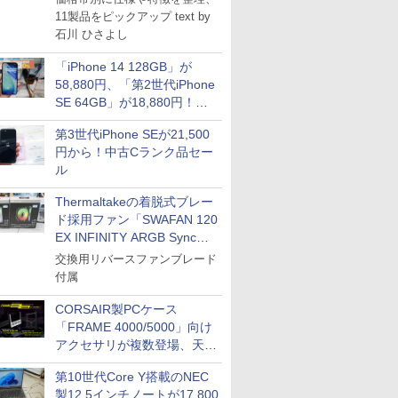
11製品をピックアップ text by
石川 ひさよし
「iPhone 14 128GB」が
58,880円、「第2世代iPhone
SE 64GB」が18,880円！中
古Bランク品セール
第3世代iPhone SEが21,500
円から！中古Cランク品セー
ル
Thermaltakeの着脱式ブレー
ド採用ファン「SWAFAN 120
EX INFINITY ARGB Sync」
に単品パッケージ
交換用リバースファンブレード
付属
CORSAIR製PCケース
「FRAME 4000/5000」向け
アクセサリが複数登場、天然
木製パネルや背面コネクタ対
第10世代Core Y搭載のNEC
応トレイなど
製12.5インチノートが17,800