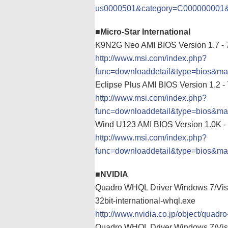
us0000501&category=C000000001&
■Micro-Star International
K9N2G Neo AMI BIOS Version 1.7 - 
http://www.msi.com/index.php?
func=downloaddetail&type=bios&m
Eclipse Plus AMI BIOS Version 1.2 -
http://www.msi.com/index.php?
func=downloaddetail&type=bios&m
Wind U123 AMI BIOS Version 1.0K -
http://www.msi.com/index.php?
func=downloaddetail&type=bios&m
■NVIDIA
Quadro WHQL Driver Windows 7/Vi
32bit-international-whql.exe
http://www.nvidia.co.jp/object/quadro
Quadro WHQL Driver Windows 7/Vi