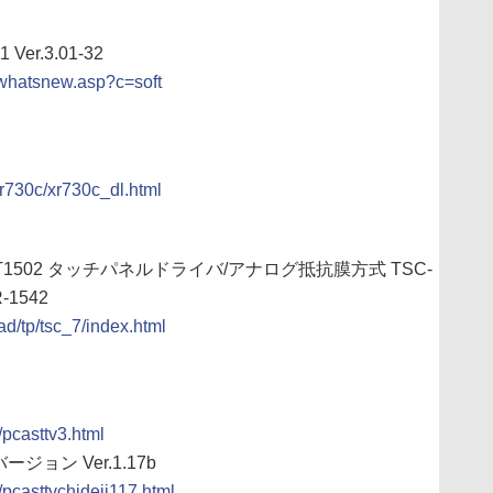
er.3.01-32
/whatsnew.asp?c=soft
xr730c/xr730c_dl.html
/T1501/T1502 タッチパネルドライバ/アナログ抵抗膜方式 TSC-
R-1542
ad/tp/tsc_7/index.html
i/pcasttv3.html
ージョン Ver.1.17b
i/pcasttvchideji117.html