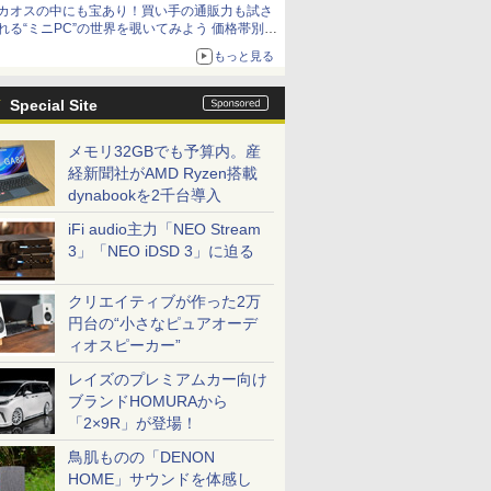
カオスの中にも宝あり！買い手の通販力も試さ
れる“ミニPC”の世界を覗いてみよう 価格帯別に
仕様や特徴を整理、11製品をピックアップ text
もっと見る
by 石川 ひさよし
Special Site
メモリ32GBでも予算内。産
経新聞社がAMD Ryzen搭載
dynabookを2千台導入
iFi audio主力「NEO Stream
3」「NEO iDSD 3」に迫る
クリエイティブが作った2万
円台の“小さなピュアオーデ
ィオスピーカー”
レイズのプレミアムカー向け
ブランドHOMURAから
「2×9R」が登場！
鳥肌ものの「DENON
HOME」サウンドを体感し