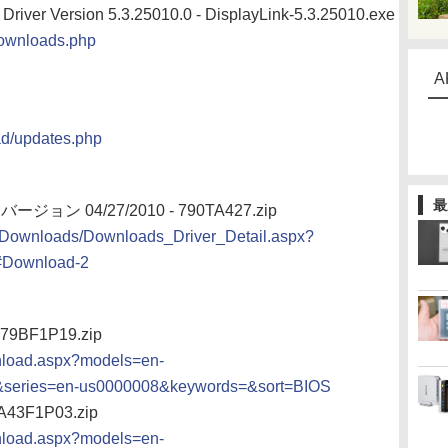
river Version 5.3.25010.0 - DisplayLink-5.3.25010.exe
downloads.php
A
ad/updates.php
最
) バージョン 04/27/2010 - 790TA427.zip
/Downloads/Downloads_Driver_Detail.aspx?
#Download-2
 79BF1P19.zip
nload.aspx?models=en-
series=en-us0000008&keywords=&sort=BIOS
A43F1P03.zip
nload.aspx?models=en-