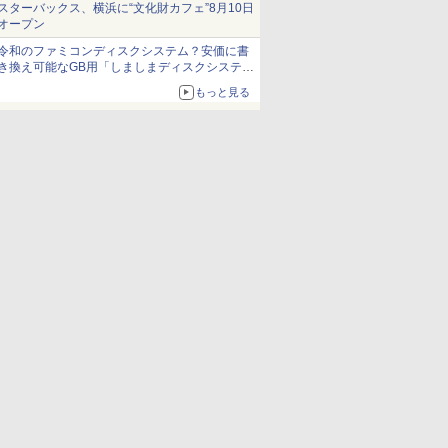
スターバックス、横浜に“文化財カフェ”8月10日
オープン
令和のファミコンディスクシステム？安価に書
き換え可能なGB用「しましまディスクシステ
ム」
もっと見る