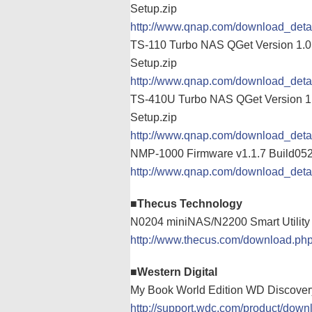
Setup.zip
http://www.qnap.com/download_det
TS-110 Turbo NAS QGet Version 1.0.
Setup.zip
http://www.qnap.com/download_det
TS-410U Turbo NAS QGet Version 1.0
Setup.zip
http://www.qnap.com/download_det
NMP-1000 Firmware v1.1.7 Build05
http://www.qnap.com/download_de
■Thecus Technology
N0204 miniNAS/N2200 Smart Utility
http://www.thecus.com/download.ph
■Western Digital
My Book World Edition WD Discover
http://support.wdc.com/product/do