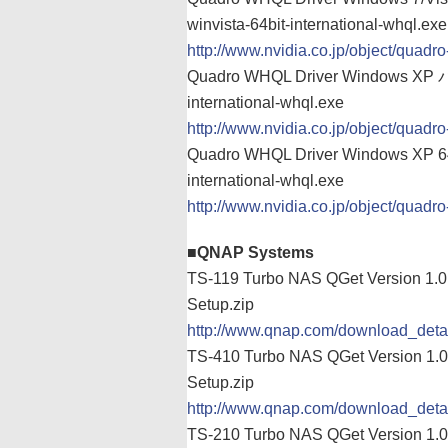
winvista-64bit-international-whql.exe
http://www.nvidia.co.jp/object/quadro
Quadro WHQL Driver Windows XP バ
international-whql.exe
http://www.nvidia.co.jp/object/quadr
Quadro WHQL Driver Windows XP 6
international-whql.exe
http://www.nvidia.co.jp/object/quadr
■QNAP Systems
TS-119 Turbo NAS QGet Version 1.0.
Setup.zip
http://www.qnap.com/download_det
TS-410 Turbo NAS QGet Version 1.0.
Setup.zip
http://www.qnap.com/download_det
TS-210 Turbo NAS QGet Version 1.0.