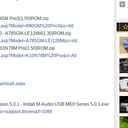
90GM Pro3(1.50)ROM.zip
ad.asp?Model=890GM%20Pro3&o=All
0 - A785GM-LE128M(1.30)ROM.zip
ad.asp?Model=A785GM-LE/128M&o=All
K10N78M Pro(1.50)ROM.zip
ad.asp?Model=K10N78M%20Pro&o=All
ownload.aspx
ion 5.0.1 - Install M-Audio USB MIDI Series 5.0.1.exe
o=support.drivers&f=1088