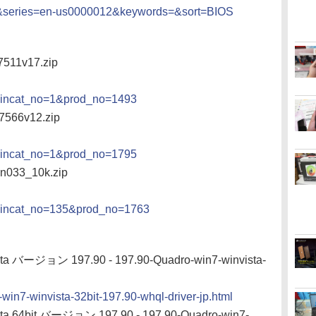
series=en-us0000012&keywords=&sort=BIOS
7511v17.zip
aincat_no=1&prod_no=1493
 7566v12.zip
aincat_no=1&prod_no=1795
 n033_10k.zip
aincat_no=135&prod_no=1763
sta バージョン 197.90 - 197.90-Quadro-win7-winvista-
-win7-winvista-32bit-197.90-whql-driver-jp.html
sta 64bit バージョン 197.90 - 197.90-Quadro-win7-