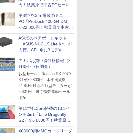
円！秋葉原で中古PCセール
第8世代Core搭載のミニ
PC「ProDesk 400 G4 DM」
が22,800円！秋葉原で中古
PCセール
ASUSのベアボーンキット
「ASUS NUC 15 Lite Kit」が
入荷、CPU別に3モデル
アキバお買い得価格情報（8
月6日～7日調査）
お盆セール、Radeon RX 9070
XTが89,800円、水平周波数
24.8kHz対応の17型モニターが
9,801円、暑さ指数連動セール
ほか
第11世代Core搭載の13.3イ
ンチ2in1「Elite Dragonfly
G2」が64,800円！秋葉原で
中古PCセール
X68000用MMCカードリーダ