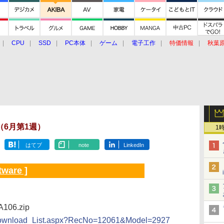
CPU
SSD
PC本体
ゲーム
電子工作
特価情報
秋葉
グルメ
イベント
価格動向
報（6月第1週）
1
はてブ
note
LinkedIn
tware ]
A106.zip
rdownload_List.aspx?RecNo=12061&Model=2927