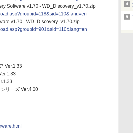
ery Software v1.70 - WD_Discovery_v1.70.zip
wnload.asp?groupid=118&sid=110&lang=en
are v1.70 - WD_Discovery_v1.70.zip
wnload.asp?groupid=901&sid=110&lang=en
er.1.33
.1.33
1.33
リーズ Ver.4.00
rmware.html