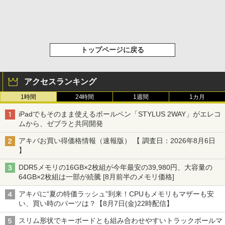
トップページに戻る
アクセスランキング
1時間
24時間
1週間
1カ月
iPadでもそのまま使えるボールペン「STYLUS 2WAY」がエレコ
ムから、ゼブラと共同開発
アキバお買い得価格情報（速報版） 【 調査日：2026年8月6日
】
DDR5メモリの16GB×2枚組が今年最安の39,980円、大容量の
64GB×2枚組は一部が続騰 [8月前半のメモリ価格]
アキバに“夏の特価ラッシュ”到来！CPUもメモリもマザーも安
い、買い時のパーツは？【8月7日(金)22時配信】
スリム形状でキーボードとも組み合わせやすいトラックボールマ