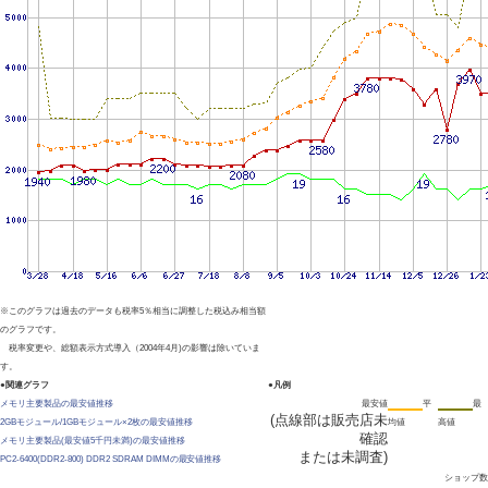
※このグラフは過去のデータも税率5％相当に調整した税込み相当額
のグラフです。
税率変更や、総額表示方式導入（2004年4月)の影響は除いていま
す。
●関連グラフ
●凡例
メモリ主要製品の最安値推移
最安値
平
最
(点線部は販売店未
2GBモジュール/1GBモジュール×2枚の最安値推移
均値
高値
確認
メモリ主要製品(最安値5千円未満)の最安値推移
または未調査)
PC2-6400(DDR2-800) DDR2 SDRAM DIMMの最安値推移
ショップ数