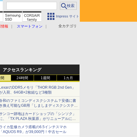
Impress サイト
全カテゴリ
原情報
スマートフォン
アクセスランキング
時間
24時間
1週間
1カ月
LexarのDDR5メモリ「THOR RGB 2nd Gen」
が入荷、64GB×2枚組など3種類
令和のファミコンディスクシステム？安価に書
き換え可能なGB用「しましまディスクシステ
ム」
サンコー跡地はカードショップの「シンソク」
に、「TX PLAZA 秋葉原」がリニューアルに伴
い一時休業、ジャンクのDDR2メモリが100円
ライカ監修カメラ搭載の6.5インチスマホ
で販売など～ 最近の秋葉原 ～
「AQUOS R9」が39,000円！中古セール