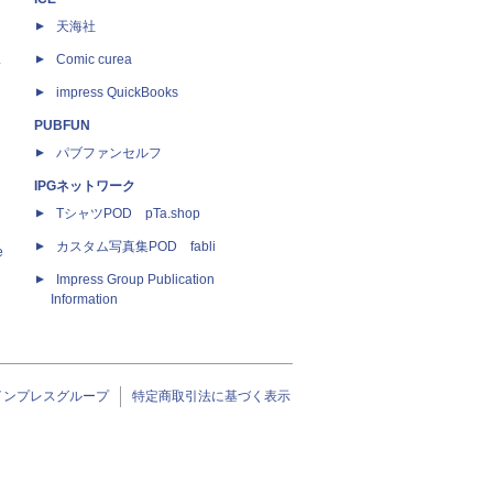
天海社
ス
Comic curea
impress QuickBooks
PUBFUN
パブファンセルフ
IPGネットワーク
TシャツPOD pTa.shop
カスタム写真集POD fabli
e
Impress Group Publication
Information
インプレスグループ
特定商取引法に基づく表示