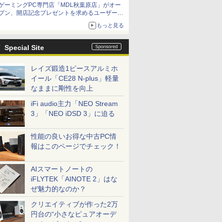
ゲーミングPC専門店「MDL秋葉原店」がオー
プン、開店記念プレゼントを求めるユーザーが
押し寄せ長蛇の列に
もっと見る
Special Site
レイズ鍛造1ピースアルミホ
イール「CE28 N-plus」軽量
なままに剛性を向上
iFi audio主力「NEO Stream
3」「NEO iDSD 3」に迫る
性能の良いお得な中古PC情
報はこのページでチェック！
AIスマートノートの
iFLYTEK「AINOTE 2」はな
ぜ魅力的なのか？
クリエイティブが作った2万
円台の“小さなピュアオーデ