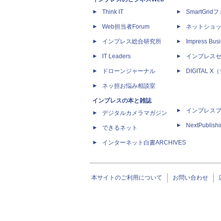
Think IT
SmartGri
Web担当者Forum
ネットショ
インプレス総合研究所
Impress Busi
IT Leaders
インプレス
ドローンジャーナル
DIGITAL
ネッ担お悩み相談室
インプレスの本と雑誌
インプレス
デジタルカメラマガジン
NextPublish
できるネット
インターネット白書ARCHIVES
本サイトのご利用について
お問い合わせ