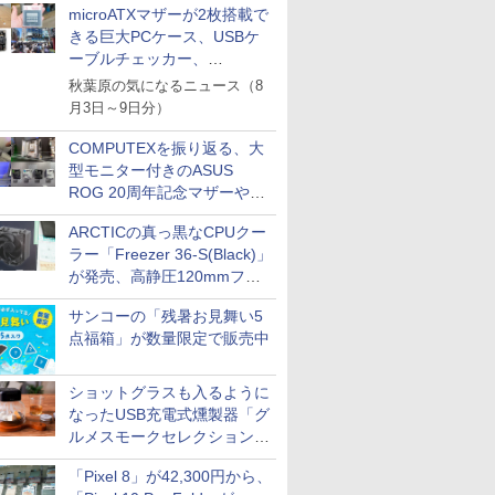
microATXマザーが2枚搭載で
ーボード編その2)
きる巨大PCケース、USBケ
ーブルチェッカー、
Noctua×Pulsarコラボのファ
秋葉原の気になるニュース（8
ン内蔵ゲーミングマウス、キ
月3日～9日分）
ーボード配布に多数の人が殺
到 ほか
COMPUTEXを振り返る、大
型モニター付きのASUS
ROG 20周年記念マザーや、
MAXSUNの白いB850搭載
ARCTICの真っ黒なCPUクー
Mini-ITXマザーなど(マザーボ
ラー「Freezer 36-S(Black)」
ード編その1)
が発売、高静圧120mmファ
ンを搭載
サンコーの「残暑お見舞い5
点福箱」が数量限定で販売中
ショットグラスも入るように
なったUSB充電式燻製器「グ
ルメスモークセレクション
2」がサンコーから
「Pixel 8」が42,300円から、