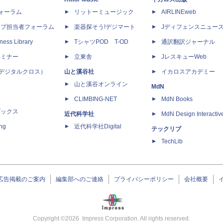
dフォーラム
リットーミュージック
AIRLINEweb
ップ担当者フォーラム
楽器探そう!デジマート
Jディフェンスニュー
ness Library
TシャツPOD T-OD
通訳翻訳ジャーナル
セミナー
立東舎
JレスキューWeb
 X（デジタルクロス）
山と溪谷社
イカロスアカデミー
山と溪谷オンライン
MdN
CLIMBING-NET
MdN Books
ブックス
近代科学社
MdN Design Interactiv
ing
近代科学社Digital
テックリブ
TechLib
広告掲載のご案内
編集部へのご連絡
プライバシーポリシー
会社概要
Copyright ©
2026
Impress Corporation. All rights reserved.