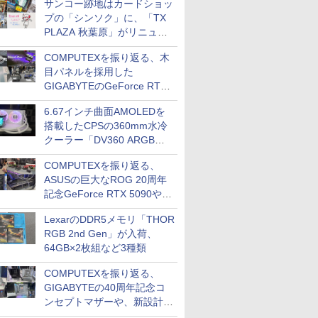
サンコー跡地はカードショッ
プの「シンソク」に、「TX
PLAZA 秋葉原」がリニュー
アルに伴い一時休業、ジャン
COMPUTEXを振り返る、木
クのDDR2メモリが100円で
目パネルを採用した
販売など～ 最近の秋葉原 ～
GIGABYTEのGeForce RTX
5080や、MSIの次世代ビデオ
6.67インチ曲面AMOLEDを
カード向けの新技術など(ビ
搭載したCPSの360mm水冷
デオカード編その2)
クーラー「DV360 ARGB
Display」が発売、カラーは2
COMPUTEXを振り返る、
色
ASUSの巨大なROG 20周年
記念GeForce RTX 5090や、
ゲーミングチーム「T1」コ
LexarのDDR5メモリ「THOR
ラボモデルなど(ビデオカー
RGB 2nd Gen」が入荷、
ド編その1)
64GB×2枚組など3種類
COMPUTEXを振り返る、
GIGABYTEの40周年記念コ
ンセプトマザーや、新設計の
Ryzen向けマザーなど(マザ