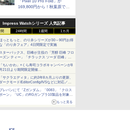
「Pixel 10 Pro Fold」が
169,800円から！秋葉原で中
古のPixelシリーズがお買い得
Impress Watchシリーズ 人気記事
時間
24時間
1週間
1カ月
ほっともっと、のり弁シリーズが30～90円お得
な「のり弁フェア」4日間限定で実施
スターバックス、巨峰が主役の「芳醇 巨峰 フロ
ーズン ティー」「チラックス ソーダ 巨峰」発
売
「ちいかわ」×くら寿司コラボキャンペーンが8
月21日より期間限定開催
オリジナルの湯呑みや寿司皿が景品に登場！
「サクラエディタ」に約3年8カ月ぶりの更新、
ダークモード/EditorConfig/IVSなどに対応／複
数の脆弱性に対処したセキュリティアップデー
プレバンにて「Zガンダム」「0083」「クロス
ト
ボーン」「UC」のRGガンプラ10製品を対象に
した抽選販売が8月10日11時より実施！
もっと見る
ICE