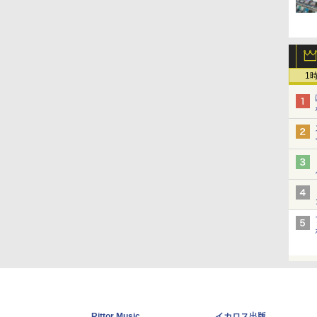
1
Rittor Music
イカロス出版