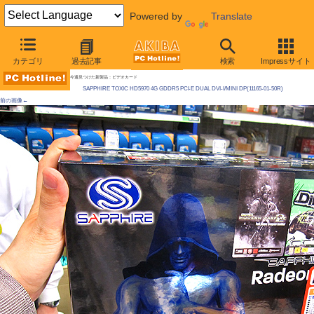
Powered by
Translate
AKIBA PC Hotline! 2010年6月5日号
カテゴリ
過去記事
検索
Impressサイト
メモリ4GB/OC仕様のRadeon HD 5970が発売、実売約15万円
今週見つけた新製品：ビデオカード
SAPPHIRE TOXIC HD5970 4G GDDR5 PCI-E DUAL DVI-I/MINI DP(11165-01-50R)
前の画像←