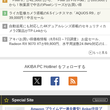
「Pixel 8」が42,300円から、「Pixel 10 Pro Fold」が169,800円
から！秋葉原で中古のPixelシリーズがお買い得
ライカ監修カメラ搭載の6.5インチスマホ「AQUOS R9」が
39,000円！中古セール
自動追尾にも対応した4Kデュアルレンズ搭載のセキュリティカ
メラ2製品がTP-Linkから
アキバお買い得価格情報（8月6日～7日調査） お盆セール、
Radeon RX 9070 XTが89,800円、水平周波数24.8kHz対応の17
型モニターが9,801円、暑さ指数連動セール ほか
もっと見る
AKIBA PC Hotline! をフォローする
Special Site
Amazon プライムデー過去最安! Anker注目プ