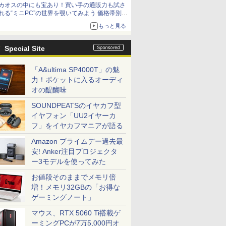
カオスの中にも宝あり！買い手の通販力も試さ
れる“ミニPC”の世界を覗いてみよう 価格帯別に
仕様や特徴を整理、11製品をピックアップ text
もっと見る
by 石川 ひさよし
Special Site
「A&ultima SP4000T」の魅
力！ポケットに入るオーディ
オの醍醐味
SOUNDPEATSのイヤカフ型
イヤフォン「UU2イヤーカ
フ」をイヤカフマニアが語る
Amazon プライムデー過去最
安! Anker注目プロジェクタ
ー3モデルを使ってみた
お値段そのままでメモリ倍
増！メモリ32GBの「お得な
ゲーミングノート」
マウス、RTX 5060 Ti搭載ゲ
ーミングPCが7万5,000円オ