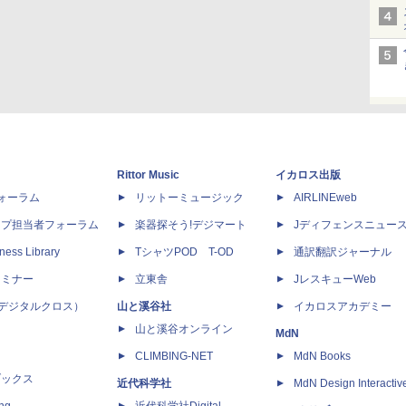
Rittor Music
イカロス出版
dフォーラム
リットーミュージック
AIRLINEweb
ップ担当者フォーラム
楽器探そう!デジマート
Jディフェンスニュー
ness Library
TシャツPOD T-OD
通訳翻訳ジャーナル
セミナー
立東舎
JレスキューWeb
 X（デジタルクロス）
山と溪谷社
イカロスアカデミー
山と溪谷オンライン
MdN
CLIMBING-NET
MdN Books
ブックス
近代科学社
MdN Design Interactiv