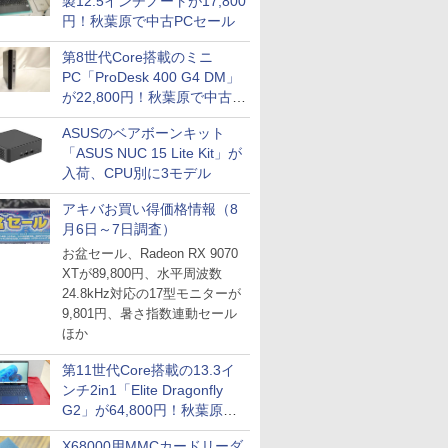
製12.5インチノートが17,800
円！秋葉原で中古PCセール
第8世代Core搭載のミニ
PC「ProDesk 400 G4 DM」
が22,800円！秋葉原で中古
PCセール
ASUSのベアボーンキット
「ASUS NUC 15 Lite Kit」が
入荷、CPU別に3モデル
アキバお買い得価格情報（8
月6日～7日調査）
お盆セール、Radeon RX 9070
XTが89,800円、水平周波数
24.8kHz対応の17型モニターが
9,801円、暑さ指数連動セール
ほか
第11世代Core搭載の13.3イ
ンチ2in1「Elite Dragonfly
G2」が64,800円！秋葉原で
中古PCセール
X68000用MMCカードリーダ