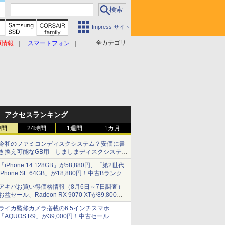
Impress サイト
全カテゴリ
原情報
スマートフォン
アクセスランキング
時間
24時間
1週間
1カ月
令和のファミコンディスクシステム？安価に書
き換え可能なGB用「しましまディスクシステ
ム」
「iPhone 14 128GB」が58,880円、「第2世代
iPhone SE 64GB」が18,880円！中古Bランク品
セール
アキバお買い得価格情報（8月6日～7日調査）
お盆セール、Radeon RX 9070 XTが89,800
円、水平周波数24.8kHz対応の17型モニターが
ライカ監修カメラ搭載の6.5インチスマホ
9,801円、暑さ指数連動セール ほか
「AQUOS R9」が39,000円！中古セール