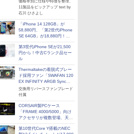
価格帯別に仕様や特徴を整理、
11製品をピックアップ text by
石川 ひさよし
「iPhone 14 128GB」が
58,880円、「第2世代iPhone
SE 64GB」が18,880円！中
古Bランク品セール
第3世代iPhone SEが21,500
円から！中古Cランク品セー
ル
Thermaltakeの着脱式ブレー
ド採用ファン「SWAFAN 120
EX INFINITY ARGB Sync」
に単品パッケージ
交換用リバースファンブレード
付属
CORSAIR製PCケース
「FRAME 4000/5000」向け
アクセサリが複数登場、天然
木製パネルや背面コネクタ対
第10世代Core Y搭載のNEC
応トレイなど