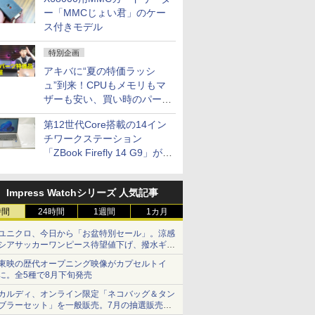
ー「MMCじょい君」のケー
ス付きモデル
特別企画
アキバに“夏の特価ラッシ
ュ”到来！CPUもメモリもマ
ザーも安い、買い時のパーツ
は？【8月7日(金)22時配信】
第12世代Core搭載の14イン
チワークステーション
「ZBook Firefly 14 G9」が
79,800円！秋葉原で中古PC
セール
Impress Watchシリーズ 人気記事
時間
24時間
1週間
1カ月
ユニクロ、今日から「お盆特別セール」。涼感
シアサッカーワンピース待望値下げ、撥水ギア
ショーツは1990円に
東映の歴代オープニング映像がカプセルトイ
に。全5種で8月下旬発売
カルディ、オンライン限定「ネコバッグ＆タン
ブラーセット」を一般販売。7月の抽選販売の