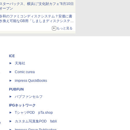
当選無効分
スターバックス、横浜に“文化財カフェ”8月10日
オープン
令和のファミコンディスクシステム？安価に書
き換え可能なGB用「しましまディスクシステ
ム」
もっと見る
ICE
天海社
ス
Comic curea
impress QuickBooks
PUBFUN
パブファンセルフ
IPGネットワーク
TシャツPOD pTa.shop
カスタム写真集POD fabli
e