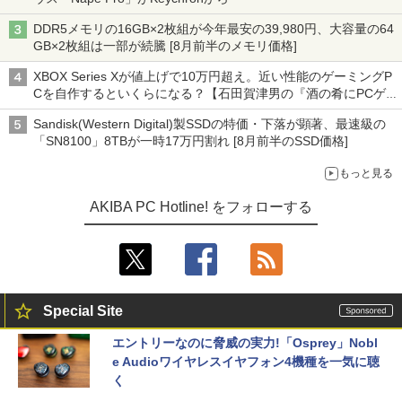
DDR5メモリの16GB×2枚組が今年最安の39,980円、大容量の64
GB×2枚組は一部が続騰 [8月前半のメモリ価格]
XBOX Series Xが値上げで10万円超え。近い性能のゲーミングP
Cを自作するといくらになる？【石田賀津男の『酒の肴にPCゲ
ーム』】
Sandisk(Western Digital)製SSDの特価・下落が顕著、最速級の
「SN8100」8TBが一時17万円割れ [8月前半のSSD価格]
もっと見る
AKIBA PC Hotline! をフォローする
Special Site
エントリーなのに脅威の実力!「Osprey」Nobl
e Audioワイヤレスイヤフォン4機種を一気に聴
く