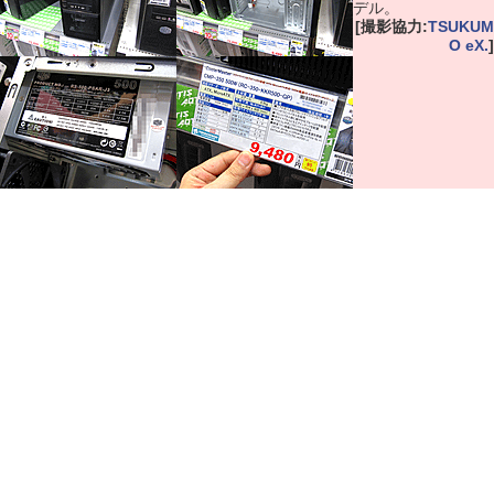
デル。
[撮影協力:
TSUKUM
O eX.
]