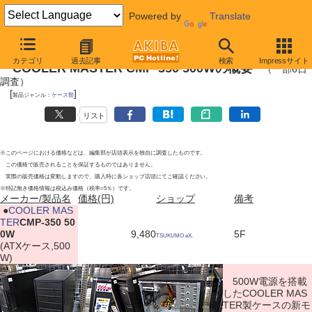
Powered by
Translate
2010年6月5日号
カテゴリ
過去記事
検索
Impressサイト
COOLER MASTER CMP-350 500Wの概要
（一部6日
調査）
[
]
製品ジャンル：
ケース類
リスト
※このページにおける価格などは、編集部が店頭表示を独自に調査したものです。
この価格で販売されることを保証するものではありません。
実際の販売価格は変動しますので、購入時に各ショップ店頭にてご確認ください。
※特記無き価格情報は税込み価格（税率=5％）です。
メーカー/製品名
価格(円)
ショップ
備考
|
●
COOLER MAS
TER
CMP-350 50
0W
9,480
5F
TSUKUMO eX.
(ATXケース,500
W)
500W電源を搭載
したCOOLER MAS
TER製ケースの新モ